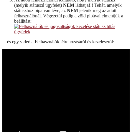
(melyik státuszú ügyfelet)
NEM
láthatja!!! Tehát, amelyik
státuszhoz pipa van téve, az
NEM
jelenik meg az adott
felhasználónál. Végezetül pedig a zöld pipával elmentjük a
beállítást:
…és egy videó a Felhasználók létrehozásáról és kezeléséről: