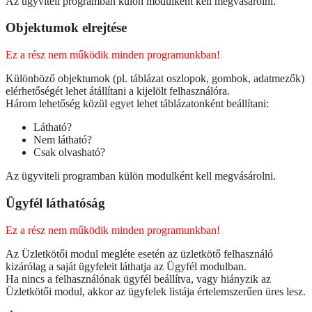
Az ügyviteli programban külön modulként kell megvásárolni.
Objektumok elrejtése
Ez a rész nem működik minden programunkban!
Különböző objektumok (pl. táblázat oszlopok, gombok, adatmezők)
elérhetőségét lehet átállítani a kijelölt felhasználóra.
Három lehetőség közül egyet lehet táblázatonként beállítani:
Látható?
Nem látható?
Csak olvasható?
Az ügyviteli programban külön modulként kell megvásárolni.
Ügyfél láthatóság
Ez a rész nem működik minden programunkban!
Az Üzletkötői modul megléte esetén az üzletkötő felhasználó
kizárólag a saját ügyfeleit láthatja az Ügyfél modulban.
Ha nincs a felhasználónak ügyfél beállítva, vagy hiányzik az
Üzletkötői modul, akkor az ügyfelek listája értelemszerűen üres lesz.