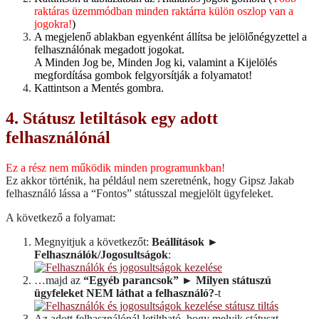
raktáras üzemmódban minden raktárra külön oszlop van a
jogokra!
)
A megjelenő ablakban egyenként állítsa be jelölőnégyzettel a
felhasználónak megadott jogokat.
A Minden Jog be, Minden Jog ki, valamint a Kijelölés
megfordítása gombok felgyorsítják a folyamatot!
Kattintson a Mentés gombra.
4. Státusz letiltások egy adott
felhasználónál
Ez a rész nem működik minden programunkban!
Ez akkor történik, ha például nem szeretnénk, hogy Gipsz Jakab
felhasználó lássa a “Fontos” státusszal megjelölt ügyfeleket.
A következő a folyamat:
Megnyitjuk a következőt:
Beállítások ►
Felhasználók/Jogosultságok
:
…majd az
“Egyéb parancsok” ► Milyen státuszú
ügyfeleket NEM láthat a felhasználó?
-t
Az adott felhasználónál letiltható, hogy melyik státuszt