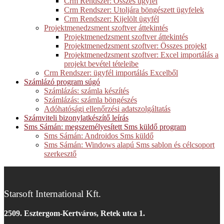
Crm Rendszer: Összes ügyfél
Crm Rendszer: Utoljára böngészett ügyfelek
Crm Rendszer: Kijelölt ügyfél
Projektmenedzsment szoftver áttekintés
Projektmenedzsment szoftver áttekintés
Projektmenedzsment szoftver: Összes projekt
Projektmenedzsment szoftver: Excel importálás a
projekt bevétel tételeibe
Crm Rendszer: ügyfél importálás Excelből
Számlázó program súgó
Számlázás: számla készítés
Számlázás: számla böngészés
Adóhatósági ellenőrzési adatszolgáltatás
Számviteli bizonylatkészítő leírás
Sms Sámán: megszemélyesített Sms küldő program
Sms Sámán: Androidos Sms küldő
Sms Sámán: Windows alapú Sms sablon és célcsoport
szerkesztő
Starsoft International Kft.
2509. Esztergom-Kertváros, Retek utca 1.