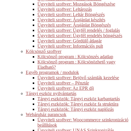
Ügyviteli szoftver: Mozgások Böngészése
Ügyviteli szoftver: Leltározás
Ügyviteli szoftver: Leltár Böngészés
Ügyviteli szoftver: Árajánlat készítés
Ügyviteli szoftver: Árajánlat Böngészés
Ügyviteli szoftver: Ügyfél rendelés / foglalás
Ügyviteli szoftver: Ügyfél rendelés böngészés
Ügyviteli szoftver: Gördülő átlagár
Ügyviteli szoftver: Információs pult
Kölcsönző szoftver
Kölcsönző program : Kölcsönzés adatlap
Kölcsönző program : Kölcsönözhető vagy
Eladható?
Egyéb programok / modulok
Ügyviteli szoftver: Bejövő számlák kezelése
Ügyviteli szoftver – Pénztár
Ügyviteli szoftver: Az EPR díj
Tárgyi eszköz nyilvántartás
Tárgyi eszközök: Tárgyi eszköz karbantartás
Tárgyi eszközök: Tárgyi eszköz fa struktúra
Tárgyi eszközök: Tárgyi eszköz naplózás
Webáruház parancsok
Ügyviteli szoftver: Woocommerce szinkronizáció
beállítások
Ügyviteli szoftver: UNAS Szinkronizálás