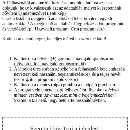
A Felhasználói adatmezők kezelése modult elindítva az első
dolgunk, hogy
kiválasszuk azt az adattáblát, melyet ki szeretnénk
bővíteni új adatmezővel
(lenti kép).
Csak a listában megjelenő adattáblákat lehet bővíteni egyedi
adatmezőkkel! A megjelenő adattáblák függnek az adott programtól
és verziójától (pl. Ügyviteli program, Crm program stb.).
Kattintson a lenti képre, ha teljes méretben szeretné látni!
Kattintson a felvitel (+) gombra a navigáló gombsoron.
(
bővebb infó a navigáló gombsorról itt
)
A létrejött üres sorban gépelje be a felhasználó bejelentkezési
nevét(ezt kell használni bejelentkezéskor) és a teljes nevét
(ezt rögzíti a program naplózáskor)
Kattintson a mentés (pipa) gombra a navigáló gombsoron.
A program elmentette az új felhasználót. Ilyenkor
a jelszó
minden esetben ugyanaz lesz, mint a bejelentkezési név
!
Számít, a kis betű, nagy betű a felhasználónévben.
Szeretné bővíteni a jelenlegi