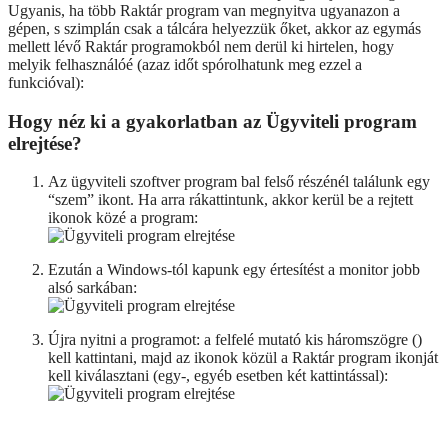
Ugyanis, ha több Raktár program van megnyitva ugyanazon a
gépen, s szimplán csak a tálcára helyezzük őket, akkor az egymás
mellett lévő Raktár programokból nem derül ki hirtelen, hogy
melyik felhasználóé (azaz időt spórolhatunk meg ezzel a
funkcióval):
Hogy néz ki a gyakorlatban az Ügyviteli program
elrejtése?
Az ügyviteli szoftver program bal felső részénél találunk egy
“szem” ikont. Ha arra rákattintunk, akkor kerül be a rejtett
ikonok közé a program:
Ezután a Windows-tól kapunk egy értesítést a monitor jobb
alsó sarkában:
Újra nyitni a programot: a felfelé mutató kis háromszögre (
)
kell kattintani, majd az ikonok közül a Raktár program ikonját
kell kiválasztani (egy-, egyéb esetben két kattintással):