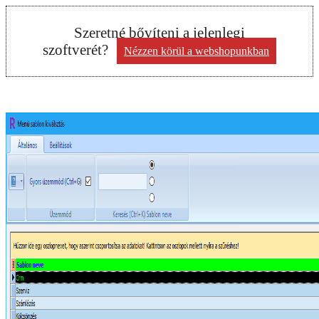
Szeretné bővíteni a jelenlegi
szoftverét?
Nézzen körül a webshopunkban