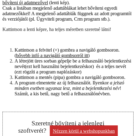
bővíteni új adatmezővel
(lenti kép).
Csak a listában megjelenő adattáblákat lehet bővíteni egyedi
adatmezőkkel! A megjelenő adattáblák függnek az adott programtól
és verziójától (pl. Ügyviteli program, Crm program stb.).
Kattintson a lenti képre, ha teljes méretben szeretné látni!
Kattintson a felvitel (+) gombra a navigáló gombsoron.
(
bővebb infó a navigáló gombsorról itt
)
A létrejött üres sorban gépelje be a felhasználó bejelentkezési
nevét(ezt kell használni bejelentkezéskor) és a teljes nevét
(ezt rögzíti a program naplózáskor)
Kattintson a mentés (pipa) gombra a navigáló gombsoron.
A program elmentette az új felhasználót. Ilyenkor
a jelszó
minden esetben ugyanaz lesz, mint a bejelentkezési név
!
Számít, a kis betű, nagy betű a felhasználónévben.
Szeretné bővíteni a jelenlegi
szoftverét?
Nézzen körül a webshopunkban