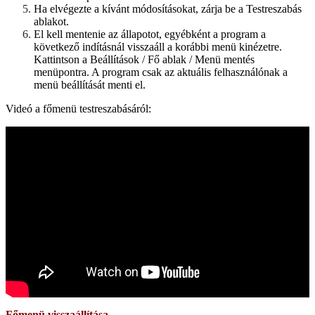
Ha elvégezte a kívánt módosításokat, zárja be a Testreszabás
ablakot.
El kell mentenie az állapotot, egyébként a program a
következő indításnál visszaáll a korábbi menü kinézetre.
Kattintson a Beállítások / Fő ablak / Menü mentés
menüpontra. A program csak az aktuális felhasználónak a
menü beállítását menti el.
Videó a főmenü testreszabásáról:
Főmenü visszaállítása