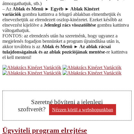
átmozgathatjuk, stb.)
– Az
Ablak és Menü ► Egyéb ► Ablak Kinézet
variációk
gombra kattintva a felugró ablakban elmenthetjük és
elnevezhetjük az elrendezett oszlop-kinézetet. Ezeket később az
elnevezést kijelölve a
Jelenlegi rács visszatöltése
gombra kattintva
váltogathatjuk.
FONTOS: az elrendezés után ha szeretnénk, hogy ugyanez a
megjelenés fogadjon bennünket a program újraindítása után is,
akkor továbbra is az
Ablak és Menü ► Az ablak rácsai
tulajdonságainak és az ablak pozíciójának mentése
-re kattintva
el kell menteni!
Szeretné bővíteni a jelenlegi
szoftverét?
Nézzen körül a webshopunkban
Ügyviteli program elrejtése