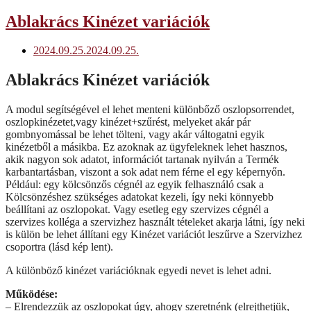
Ablakrács Kinézet variációk
2024.09.25.
2024.09.25.
Ablakrács Kinézet variációk
A modul segítségével el lehet menteni különbőző oszlopsorrendet,
oszlopkinézetet,vagy kinézet+szűrést, melyeket akár pár
gombnyomással be lehet tölteni, vagy akár váltogatni egyik
kinézetből a másikba. Ez azoknak az ügyfeleknek lehet hasznos,
akik nagyon sok adatot, információt tartanak nyilván a Termék
karbantartásban, viszont a sok adat nem férne el egy képernyőn.
Például: egy kölcsönzős cégnél az egyik felhasználó csak a
Kölcsönzéshez szükséges adatokat kezeli, így neki könnyebb
beállítani az oszlopokat. Vagy esetleg egy szervizes cégnél a
szervizes kolléga a szervizhez használt tételeket akarja látni, így neki
is külön be lehet állítani egy Kinézet variációt leszűrve a Szervizhez
csoportra (lásd kép lent).
A különböző kinézet variációknak egyedi nevet is lehet adni.
Működése:
– Elrendezzük az oszlopokat úgy, ahogy szeretnénk (elrejthetjük,