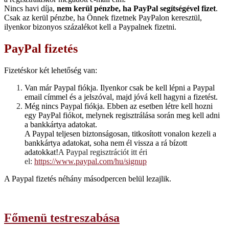
Nincs havi díja,
nem kerül pénzbe, ha PayPal segítségével fizet
.
Csak az kerül pénzbe, ha Önnek fizetnek PayPalon keresztül,
ilyenkor bizonyos százalékot kell a Paypalnek fizetni.
PayPal fizetés
Fizetéskor két lehetőség van:
Van már Paypal fiókja. Ilyenkor csak be kell lépni a Paypal
email címmel és a jelszóval, majd jóvá kell hagyni a fizetést.
Még nincs Paypal fiókja. Ebben az esetben létre kell hozni
egy PayPal fiókot, melynek regisztrálása során meg kell adni
a bankkártya adatokat.
A Paypal teljesen biztonságosan, titkosított vonalon kezeli a
bankkártya adatokat, soha nem él vissza a rá bízott
adatokkat!
A Paypal regisztrációt itt éri
el:
https://www.paypal.com/hu/signup
A Paypal fizetés néhány másodpercen belül lezajlik.
Főmenü testreszabása