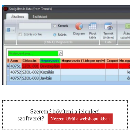
Szeretné bővíteni a jelenlegi
szoftverét?
Nézzen körül a webshopunkban