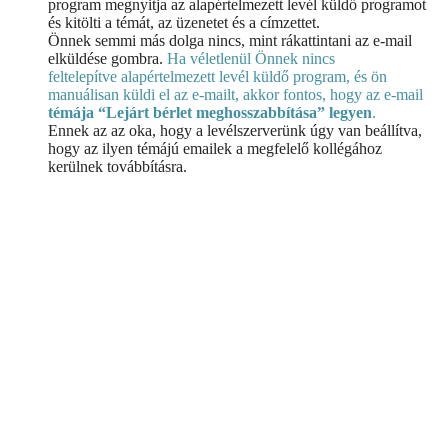
program megnyitja az alapértelmezett levél küldő programot
és kitölti a témát, az üzenetet és a címzettet.
Önnek semmi más dolga nincs, mint rákattintani az e-mail
elküldése gombra.
Ha véletlenül Önnek nincs
feltelepítve alapértelmezett levél küldő program, és ön
manuálisan küldi el az e-mailt, akkor fontos, hogy az e-mail
témája “Lejárt bérlet meghosszabbítása” legyen
.
Ennek az az oka, hogy a levélszerverünk úgy van beállítva,
hogy az ilyen témájú emailek a megfelelő kollégához
kerülnek továbbításra.