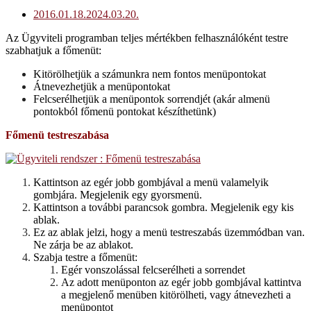
2016.01.18.
2024.03.20.
Az Ügyviteli programban teljes mértékben felhasználóként testre
szabhatjuk a főmenüt:
Kitörölhetjük a számunkra nem fontos menüpontokat
Átnevezhetjük a menüpontokat
Felcserélhetjük a menüpontok sorrendjét (akár almenü
pontokból főmenü pontokat készíthetünk)
Főmenü testreszabása
Kattintson az egér jobb gombjával a menü valamelyik
gombjára. Megjelenik egy gyorsmenü.
Kattintson a további parancsok gombra. Megjelenik egy kis
ablak.
Ez az ablak jelzi, hogy a menü testreszabás üzemmódban van.
Ne zárja be az ablakot.
Szabja testre a főmenüt:
Egér vonszolással felcserélheti a sorrendet
Az adott menüponton az egér jobb gombjával kattintva
a megjelenő menüben kitörölheti, vagy átnevezheti a
menüpontot