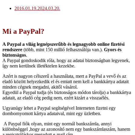
2016.01.19.
2024.03.20.
Mi a PayPal?
A Paypal a világ legnépszerűbb és legnagyobb online fizetési
rendszere
(több, mint 150 millió felhasználója van.).
Gyors és
biztonságos
.
A Paypal gondoskodik róla, hogy az adatai biztonságban legyenek,
így nem kerülnek illetéktelen kezekbe.
Azért is nagyon célszerű a használata, mert a PayPal a vevő és az
eladó között helyezkedik el és emiatt nem kell a bankkártya adatait
minden cégnek megadni, akitől vásárol.
Egyedül a Paypal tudja (és biztonságos módon tárolja) a bankkártya
adatait, az eladó cég pedig nem, ezért kizárt a visszaélés.
Ugyanúgy lehet a Paypal segítségével Interneten fizetni egy
dombornyomott kártya adataival, mint egy üzletben.
A Paypal fiók olyan, mint egy normál bankszámla, annyi
különbséggel ,hogy az azonosító nem egy bankszámlaszám, hanem
a regisztráláskor megadott e-mail cím.