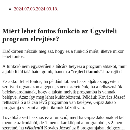
2024.07.03.
2024.09.18.
Miért lehet fontos funkció az Ügyviteli
program elrejtése?
Elsőkörben nézzük meg azt, hogy ez a funkció miért, illetve mikor
lehet fontos:
A funkció nem egyszerűen a tálcára helyezi a program ablakot, mint
a jobb felül található
gomb, hanem a “
rejtett ikonok
“-hoz rejti el.
Ez akkor lehet fontos, ha például többen használják az ügyviteli
szoftvert ugyanazon a gépen, s nem szeretnénk, ha a felhasználók
belekavarodnának, hogy a tálcán melyik programba is vannak
belépve. Azaz így meg lehet különböztetni. Például: Kovács József
felhasználó a tálcán lévő programba van belépve, Gipsz Jakab
programja viszont a rejtett ikonok között van.
Továbbá azért hasznos ez a funkció, mert ha Gipsz Jakabnak el kell
mennie az irodából, de 1. nem akar kilépni a programból, s 2. nem
szeretné, ha
véletlenül
Kovács József az ő programjában dolgozna.