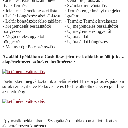
• Jelentés: Kiadott szállítólevél
üzletkötőre, időszakra
lista / Termék
• Számlák nyilvántartása
• Jelentés: Termék készlet lista
• Termék engedményt megjelenít
• Leltár böngészés: alsó táblázat
ügyfélre
• Leltár böngészés: felső táblázat
• Termék: Termék kiválasztás
• Megrendelés beszállítótól
• Új megrendelés beszállítótól
böngészés
• Új megrendelés ügyéltől
• Megrendelés ügyéltől
• Új árajánlat
böngészés
• Új árajánlat böngészés
• Mennyiség: Polc szétosztás
Az alábbi példában a Cash flow jelentések ablakban állítjuk az
alapértelmezett színeket, betűméretet:
Esetünkben megváltoztattuk a betűméretet 11-re, a páros és páratlan
sorok színét, illetve Félkövér-re és Dőlt-re állítottuk a szöveget. Íme
az eredmény:
Egy másik példánkban a Szolgáltatások ablakban állítottuk át az
alapértelmezett kinézetet: