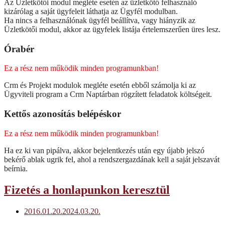
Az Üzletkötői modul megléte esetén az üzletkötő felhasználó
kizárólag a saját ügyfeleit láthatja az Ügyfél modulban.
Ha nincs a felhasználónak ügyfél beállítva, vagy hiányzik az
Üzletkötői modul, akkor az ügyfelek listája értelemszerűen üres lesz.
Órabér
Ez a rész nem működik minden programunkban!
Crm és Projekt modulok megléte esetén ebből számolja ki az
Ügyviteli program a Crm Naptárban rögzített feladatok költségeit.
Kettős azonosítás belépéskor
Ez a rész nem működik minden programunkban!
Ha ez ki van pipálva, akkor bejelentkezés után egy újabb jelszó
bekérő ablak ugrik fel, ahol a rendszergazdának kell a saját jelszavát
beírnia.
Fizetés a honlapunkon keresztül
2016.01.20.
2024.03.20.