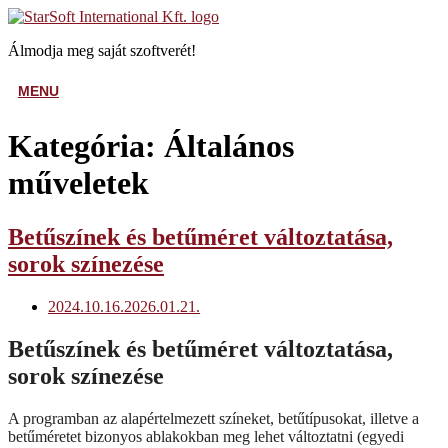
Skip
Home
to
Álmodja meg saját szoftverét!
content
MENU
MENU
Kategória:
Általános
műveletek
Betűszínek és betűméret változtatása,
sorok színezése
2024.10.16.
2026.01.21.
Betűszínek és betűméret változtatása,
sorok színezése
A programban az alapértelmezett színeket, betűtípusokat, illetve a
betűméretet bizonyos ablakokban meg lehet változtatni (egyedi