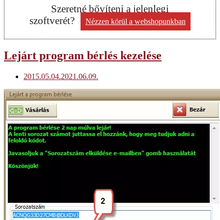
Szeretné bővíteni a jelenlegi
szoftverét?
Nézzen körül a webshopunkban
Lejárt program bérlés kezelése
2015.05.04.
2021.06.09.