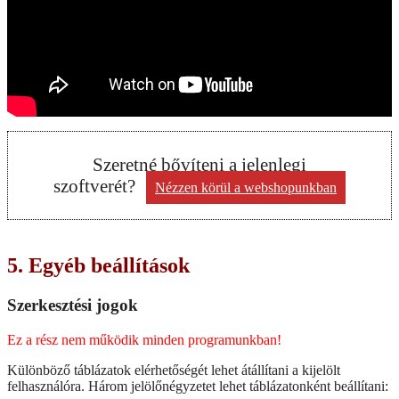
Szeretné bővíteni a jelenlegi
szoftverét?
Nézzen körül a webshopunkban
5. Egyéb beállítások
Szerkesztési jogok
Ez a rész nem működik minden programunkban!
Különböző táblázatok elérhetőségét lehet átállítani a kijelölt
felhasználóra. Három jelölőnégyzetet lehet táblázatonként beállítani: