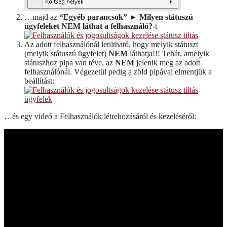
…majd az
“Egyéb parancsok” ► Milyen státuszú
ügyfeleket NEM láthat a felhasználó?
-t
Az adott felhasználónál letiltható, hogy melyik státuszt
(melyik státuszú ügyfelet)
NEM
láthatja!!! Tehát, amelyik
státuszhoz pipa van téve, az
NEM
jelenik meg az adott
felhasználónál. Végezetül pedig a zöld pipával elmentjük a
beállítást:
…és egy videó a Felhasználók létrehozásáról és kezeléséről: