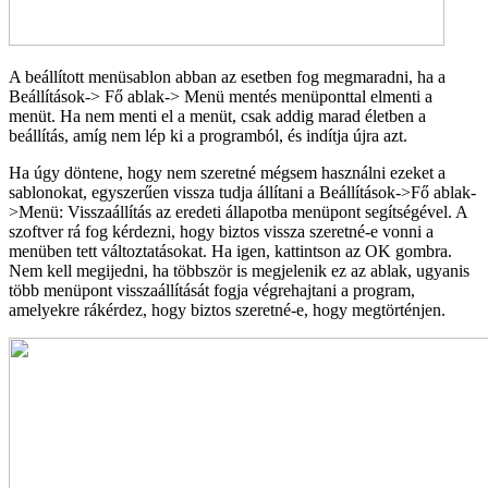
A beállított menüsablon abban az esetben fog megmaradni, ha a
Beállítások-> Fő ablak-> Menü mentés menüponttal elmenti a
menüt. Ha nem menti el a menüt, csak addig marad életben a
beállítás, amíg nem lép ki a programból, és indítja újra azt.
Ha úgy döntene, hogy nem szeretné mégsem használni ezeket a
sablonokat, egyszerűen vissza tudja állítani a Beállítások->Fő ablak-
>Menü: Visszaállítás az eredeti állapotba menüpont segítségével. A
szoftver rá fog kérdezni, hogy biztos vissza szeretné-e vonni a
menüben tett változtatásokat. Ha igen, kattintson az OK gombra.
Nem kell megijedni, ha többször is megjelenik ez az ablak, ugyanis
több menüpont visszaállítását fogja végrehajtani a program,
amelyekre rákérdez, hogy biztos szeretné-e, hogy megtörténjen.