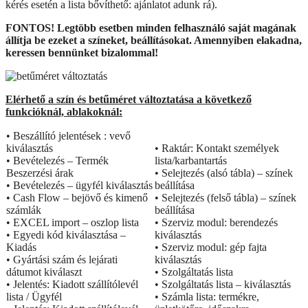
kérés esetén a lista bővíthető: ajánlatot adunk rá).
FONTOS! Legtöbb esetben minden felhasználó saját magának
állítja be ezeket a színeket, beállításokat. Amennyiben elakadna,
keressen bennünket bizalommal!
Elérhető a szín és betűméret változtatása a következő
funkcióknál, ablakoknál:
• Beszállító jelentések : vevő
kiválasztás
• Raktár: Kontakt személyek
• Bevételezés – Termék
lista/karbantartás
Beszerzési árak
• Selejtezés (alsó tábla) – színek
• Bevételezés – ügyfél kiválasztás
beállítása
• Cash Flow – bejövő és kimenő
• Selejtezés (felső tábla) – színek
számlák
beállítása
• EXCEL import – oszlop lista
• Szerviz modul: berendezés
• Egyedi kód kiválasztása –
kiválasztás
Kiadás
• Szerviz modul: gép fajta
• Gyártási szám és lejárati
kiválasztás
dátumot kiválaszt
• Szolgáltatás lista
• Jelentés: Kiadott szállítólevél
• Szolgáltatás lista – kiválasztás
lista / Ügyfél
• Számla lista: termékre,