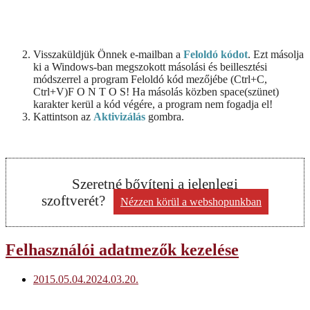
Visszaküldjük Önnek e-mailban a
Feloldó kódot
. Ezt másolja
ki a Windows-ban megszokott másolási és beillesztési
módszerrel a program Feloldó kód mezőjébe (Ctrl+C,
Ctrl+V)F O N T O S! Ha másolás közben space(szünet)
karakter kerül a kód végére, a program nem fogadja el!
Kattintson az
Aktivizálás
gombra.
Szeretné bővíteni a jelenlegi
szoftverét?
Nézzen körül a webshopunkban
Felhasználói adatmezők kezelése
2015.05.04.
2024.03.20.