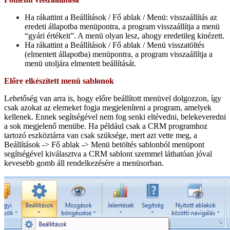
Ha rákattint a Beállítások / Fő ablak / Menü: visszaállítás az
eredeti állapotba menüpontra, a program visszaállítja a menü
“gyári értékeit”. A menü olyan lesz, ahogy eredetileg kinézett.
Ha rákattint a Beállítások / Fő ablak / Menü visszatöltés
(elmentett állapotba) menüpontra, a program visszaállítja a
menü utoljára elmentett beállítását.
Előre elkészített menü sablonok
Lehetőség van arra is, hogy előre beállított menüvel dolgozzon, így
csak azokat az elemeket fogja megjeleníteni a program, amelyek
kellenek. Ennek segítségével nem fog senki eltévedni, belekeveredni
a sok megjelenő menübe. Ha például csak a CRM programhoz
tartozó eszköztárra van csak szüksége, mert azt vette meg, a
Beállítások -> Fő ablak -> Menü betöltés sablonból menüpont
segítségével kiválasztva a CRM sablont szemmel láthatóan jóval
kevesebb gomb áll rendelkezésére a menüsorban.