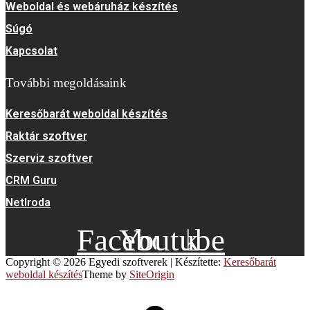
Weboldal és webáruház készítés
Súgó
Kapcsolat
További megoldásaink
Keresőbarát weboldal készítés
Raktár szoftver
Szerviz szoftver
CRM Guru
NetIroda
Facebook
Youtube
Copyright © 2026 Egyedi szoftverek
|
Készítette:
Keresőbarát
weboldal készítés
Theme by
SiteOrigin
Scroll
to