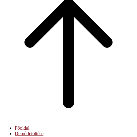
top
Főoldal
Demó letöltése