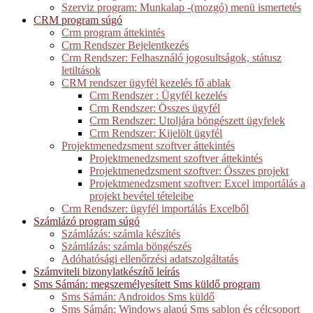
Szerviz program: Munkalap -(mozgó) menü ismertetés
CRM program súgó
Crm program áttekintés
Crm Rendszer Bejelentkezés
Crm Rendszer: Felhasználó jogosultságok, státusz
letiltások
CRM rendszer ügyfél kezelés fő ablak
Crm Rendszer : Ügyfél kezelés
Crm Rendszer: Összes ügyfél
Crm Rendszer: Utoljára böngészett ügyfelek
Crm Rendszer: Kijelölt ügyfél
Projektmenedzsment szoftver áttekintés
Projektmenedzsment szoftver áttekintés
Projektmenedzsment szoftver: Összes projekt
Projektmenedzsment szoftver: Excel importálás a
projekt bevétel tételeibe
Crm Rendszer: ügyfél importálás Excelből
Számlázó program súgó
Számlázás: számla készítés
Számlázás: számla böngészés
Adóhatósági ellenőrzési adatszolgáltatás
Számviteli bizonylatkészítő leírás
Sms Sámán: megszemélyesített Sms küldő program
Sms Sámán: Androidos Sms küldő
Sms Sámán: Windows alapú Sms sablon és célcsoport