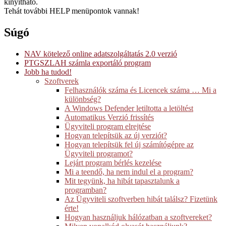
kinyitható.
Tehát további HELP menüpontok vannak!
Súgó
NAV kötelező online adatszolgáltatás 2.0 verzió
PTGSZLAH számla exportáló program
Jobb ha tudod!
Szoftverek
Felhasználók száma és Licencek száma … Mi a
különbség?
A Windows Defender letiltotta a letöltést
Automatikus Verzió frissítés
Ügyviteli program elrejtése
Hogyan telepítsük az új verziót?
Hogyan telepítsük fel új számítógépre az
Ügyviteli programot?
Lejárt program bérlés kezelése
Mi a teendő, ha nem indul el a program?
Mit tegyünk, ha hibát tapasztalunk a
programban?
Az Ügyviteli szoftverben hibát találsz? Fizetünk
érte!
Hogyan használjuk hálózatban a szoftvereket?