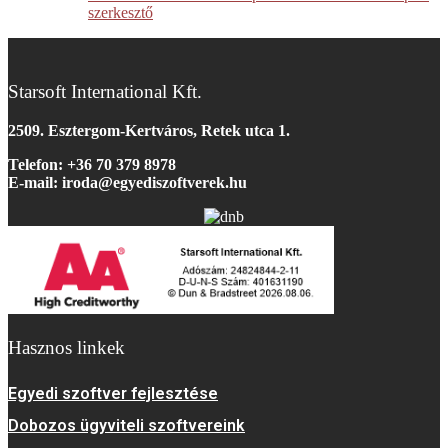
szerkesztő
Starsoft International Kft.
2509. Esztergom-Kertváros, Retek utca 1.
Telefon: +36 70 379 8978
E-mail: iroda@egyediszoftverek.h
u
Hasznos linkek
Egyedi szoftver fejlesztése
Dobozos ügyviteli szoftvereink