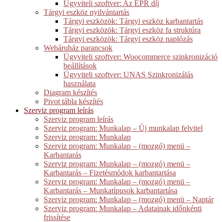
Ügyviteli szoftver: Az EPR díj
Tárgyi eszköz nyilvántartás
Tárgyi eszközök: Tárgyi eszköz karbantartás
Tárgyi eszközök: Tárgyi eszköz fa struktúra
Tárgyi eszközök: Tárgyi eszköz naplózás
Webáruház parancsok
Ügyviteli szoftver: Woocommerce szinkronizáció
beállítások
Ügyviteli szoftver: UNAS Szinkronizálás
használata
Diagram készítés
Pivot tábla készítés
Szerviz program leírás
Szerviz program leírás
Szerviz program: Munkalap – Új munkalap felvitel
Szerviz program: Munkalap
Szerviz program: Munkalap – (mozgó) menü –
Karbantarás
Szerviz program: Munkalap – (mozgó) menü –
Karbantarás – Fizetésmódok karbantartása
Szerviz program: Munkalap – (mozgó) menü –
Karbantarás – Munkatípusok karbantartása
Szerviz program: Munkalap – (mozgó) menü – Naptár
Szerviz program: Munkalap – Adatainak időnkénti
frissítése