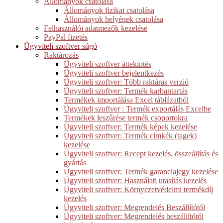
Állományok csatolása
Állományok fizikai csatolása
Állományok helyének csatolása
Felhasználói adatmezők kezelése
PayPal fizetés
Ügyviteli szoftver súgó
Raktározás
Ügyviteli szoftver áttekintés
Ügyviteli szoftver bejelentkezés
Ügyviteli szoftver: Több raktáras verzió
Ügyviteli szoftver: Termék karbantartás
Termékek importálása Excel táblázatból
Ügyviteli szoftver : Termék exportálás Excelbe
Termékek leszűrése termék csoportokra
Ügyviteli szoftver: Termék képek kezelése
Ügyviteli szoftver: Termék címkék (tagek)
kezelése
Ügyviteli szoftver: Recept kezelés, összeállítás és
gyártás
Ügyviteli szoftver: Termék garanciajegy kezelése
Ügyviteli szoftver: Használati utasítás kezelés
Ügyviteli szoftver: Környezetvédelmi termékdíj
kezelés
Ügyviteli szoftver: Megrendelés Beszállítótól
Ügyviteli szoftver: Megrendelés beszállítótól