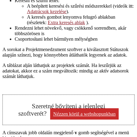
Keresni és szűrni lehet:
A beépített keresési és szűrési módszerekkel (videók itt:
Adatrácsok kezelése
).
A keresés gombot lenyomva felugró ablakban
(részletek:
Extra keresés ablak
).
Rendezni lehet növekvő, vagy csökkenő sorrendben, akár
többszörösen is
Csoportosítani lehet bármilyen mélységben
A sorokat a Projektmenedzsment szoftver a kiválasztott Státuszok
alapján színezi, hogy könnyebben átláthatók legyenek az adatok.
A táblázat alján láthatjuk az projektek számát. Ha leszűrjük az
adatokat, akkor ez a szám megváltozik: mindig az aktív adatsorok
számát láthatjuk.
Szeretné bővíteni a jelenlegi
szoftverét?
Nézzen körül a webshopunkban
Post
A címszavak jobb oldalán megjelenő
v
gomb segítségével a menü
navigation