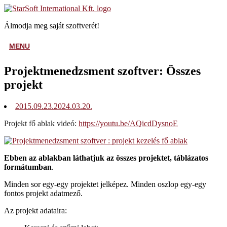
Skip
Home
to
Álmodja meg saját szoftverét!
content
MENU
MENU
Projektmenedzsment szoftver: Összes
projekt
2015.09.23.
2024.03.20.
Projekt fő ablak videó:
https://youtu.be/AQicdDysnoE
Ebben az ablakban láthatjuk az összes projektet, táblázatos
formátumban
.
Minden sor egy-egy projektet jelképez. Minden oszlop egy-egy
fontos projekt adatmező.
Az projekt adataira: