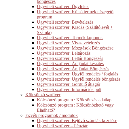
böngészés
Ügyviteli szoftver: Ügyfelek
Ügyviteli szoftver: Külső termék nézegető
program
Ügyviteli szoftver: Bevételezés
Ügyviteli szoftver: Kiadás (Szállítólevél +
Számla)
Ügyviteli szoftver: Termék kuponok
Ügyviteli szoftver: Visszavételezés
Ügyviteli szoftver: Mozgások Böngészése
Ügyviteli szoftver: Leltározás
Ügyviteli szoftver: Leltár Böngészés
Ügyviteli szoftver: Árajánlat készítés
Ügyviteli szoftver: Árajánlat Böngészés
Ügyviteli szoftver: Ügyfél rendelés / foglalás
Ügyviteli szoftver: Ügyfél rendelés böngészés
Ügyviteli szoftver: Gördülő átlagár
Ügyviteli szoftver: Információs pult
Kölcsönző szoftver
Kölcsönző program : Kölcsönzés adatlap
Kölcsönző program : Kölcsönözhető vagy
Eladható?
Egyéb programok / modulok
Ügyviteli szoftver: Bejövő számlák kezelése
Ügyviteli szoftver – Pénztár