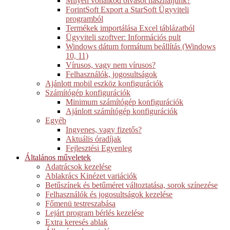
Milyen vonalkód olvasót használjunk?
ForintSoft Export a StarSoft Ügyviteli
programból
Termékek importálása Excel táblázatból
Ügyviteli szoftver: Információs pult
Windows dátum formátum beállítás (Windows
10, 11)
Vírusos, vagy nem vírusos?
Felhasználók, jogosultságok
Ajánlott mobil eszköz konfigurációk
Számítógép konfigurációk
Minimum számítógép konfigurációk
Ajánlott számítógép konfigurációk
Egyéb
Ingyenes, vagy fizetős?
Aktuális óradíjak
Fejlesztési Egyenleg
Általános műveletek
Adatrácsok kezelése
Ablakrács Kinézet variációk
Betűszínek és betűméret változtatása, sorok színezése
Felhasználók és jogosultságok kezelése
Főmenü testreszabása
Lejárt program bérlés kezelése
Extra keresés ablak