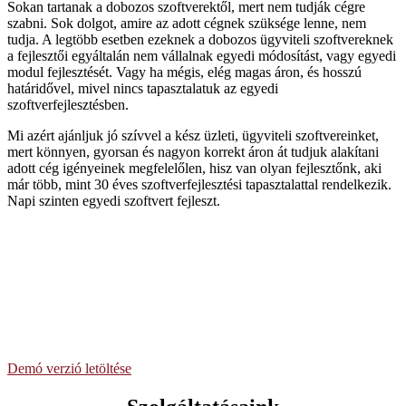
Sokan tartanak a dobozos szoftverektől, mert nem tudják cégre
szabni. Sok dolgot, amire az adott cégnek szüksége lenne, nem
tudja. A legtöbb esetben ezeknek a dobozos ügyviteli szoftvereknek
a fejlesztői egyáltalán nem vállalnak egyedi módosítást, vagy egyedi
modul fejlesztését. Vagy ha mégis, elég magas áron, és hosszú
határidővel, mivel nincs tapasztalatuk az egyedi
szoftverfejlesztésben.
Mi azért ajánljuk jó szívvel a kész üzleti, ügyviteli szoftvereinket,
mert könnyen, gyorsan és nagyon korrekt áron át tudjuk alakítani
adott cég igényeinek megfelelőlen, hisz van olyan fejlesztőnk, aki
már több, mint 30 éves szoftverfejlesztési tapasztalattal rendelkezik.
Napi szinten egyedi szoftvert fejleszt.
Próbálja ki még ma ügyviteli
szoftverünket!
Akár egyedi szoftverfejlesztéssel
kombinálva
Demó verzió letöltése