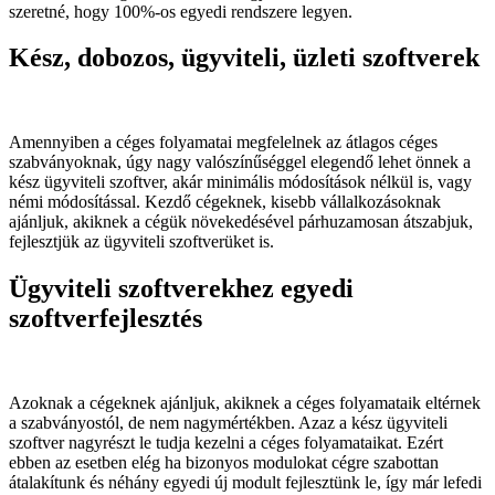
szeretné, hogy 100%-os egyedi rendszere legyen.
Kész, dobozos, ügyviteli, üzleti szoftverek
Amennyiben a céges folyamatai megfelelnek az átlagos céges
szabványoknak, úgy nagy valószínűséggel elegendő lehet önnek a
kész ügyviteli szoftver, akár minimális módosítások nélkül is, vagy
némi módosítással. Kezdő cégeknek, kisebb vállalkozásoknak
ajánljuk, akiknek a cégük növekedésével párhuzamosan átszabjuk,
fejlesztjük az ügyviteli szoftverüket is.
Ügyviteli szoftverekhez egyedi
szoftverfejlesztés
Azoknak a cégeknek ajánljuk, akiknek a céges folyamataik eltérnek
a szabványostól, de nem nagymértékben. Azaz a kész ügyviteli
szoftver nagyrészt le tudja kezelni a céges folyamataikat. Ezért
ebben az esetben elég ha bizonyos modulokat cégre szabottan
átalakítunk és néhány egyedi új modult fejlesztünk le, így már lefedi