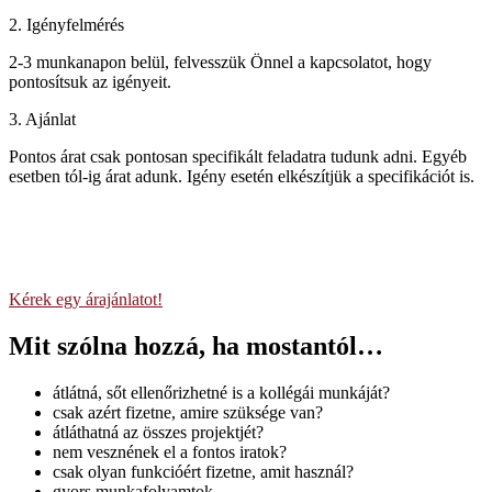
2. Igényfelmérés
2-3 munkanapon belül, felvesszük Önnel a kapcsolatot, hogy
pontosítsuk az igényeit.
3. Ajánlat
Pontos árat csak pontosan specifikált feladatra tudunk adni. Egyéb
esetben tól-ig árat adunk. Igény esetén elkészítjük a specifikációt is.
Kérje árajánlatát egyedi szoftverre még
ma!
Kérek egy árajánlatot!
Mit szólna hozzá, ha mostantól…
átlátná, sőt ellenőrizhetné is a kollégái munkáját?
csak azért fizetne, amire szüksége van?
átláthatná az összes projektjét?
nem vesznének el a fontos iratok?
csak olyan funkcióért fizetne, amit használ?
gyors munkafolyamtok