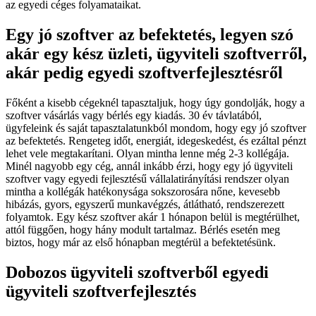
az egyedi céges folyamataikat.
Egy jó szoftver az befektetés, legyen szó
akár egy kész üzleti, ügyviteli szoftverről,
akár pedig egyedi szoftverfejlesztésről
Főként a kisebb cégeknél tapasztaljuk, hogy úgy gondolják, hogy a
szoftver vásárlás vagy bérlés egy kiadás. 30 év távlatából,
ügyfeleink és saját tapasztalatunkból mondom, hogy egy jó szoftver
az befektetés. Rengeteg időt, energiát, idegeskedést, és ezáltal pénzt
lehet vele megtakarítani. Olyan mintha lenne még 2-3 kollégája.
Minél nagyobb egy cég, annál inkább érzi, hogy egy jó ügyviteli
szoftver vagy egyedi fejlesztésű vállalatirányítási rendszer olyan
mintha a kollégák hatékonysága sokszorosára nőne, kevesebb
hibázás, gyors, egyszerű munkavégzés, átlátható, rendszerezett
folyamtok. Egy kész szoftver akár 1 hónapon belül is megtérülhet,
attól függően, hogy hány modult tartalmaz. Bérlés esetén meg
biztos, hogy már az első hónapban megtérül a befektetésünk.
Dobozos ügyviteli szoftverből egyedi
ügyviteli szoftverfejlesztés