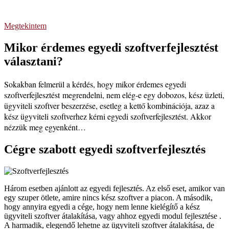
Az ügyfelek nyilvántartására.
Megtekintem
Mikor érdemes egyedi szoftverfejlesztést
választani?
Sokakban felmerül a kérdés, hogy mikor érdemes egyedi
szoftverfejlesztést
megrendelni
, nem elég-e egy dobozos, kész üzleti,
ügyviteli szoftver beszerzése, esetleg a kettő kombinációja, azaz a
kész ügyviteli szoftverhez kérni egyedi szoftverfejlesztést. Akkor
nézzük meg egyenként…
Cégre szabott egyedi szoftverfejlesztés
Három esetben ajánlott az egyedi fejlesztés. Az első eset, amikor van
egy szuper ötlete, amire nincs kész szoftver a piacon. A második,
hogy annyira egyedi a cége, hogy nem lenne kielégítő a kész
ügyviteli szoftver átalakítása, vagy ahhoz egyedi modul fejlesztése .
A harmadik, elegendő lehetne az ügyviteli szoftver átalakítása, de