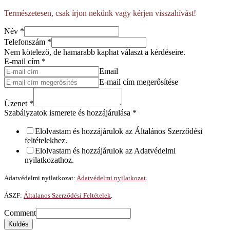
Természetesen, csak írjon nekünk vagy kérjen visszahívást!
Név
*
Telefonszám
*
Nem kötelező, de hamarabb kaphat választ a kérdéseire.
E-mail cím
*
Email
E-mail cím megerősítése
Üzenet
*
Szabályzatok ismerete és hozzájárulása
*
Elolvastam és hozzájárulok az Általános Szerződési
feltételekhez.
Elolvastam és hozzájárulok az Adatvédelmi
nyilatkozathoz.
Adatvédelmi nyilatkozat:
Adatvédelmi nyilatkozat
.
ÁSZF:
Általanos Szerződési Feltételek
.
Comment
Küldés