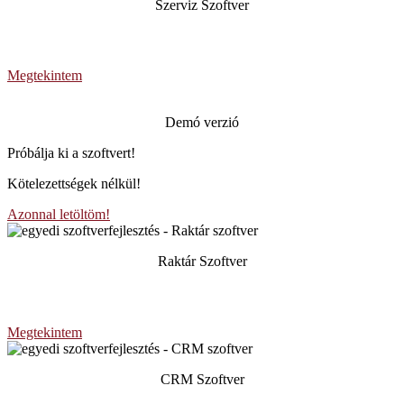
Szerviz Szoftver
A gyors és egyszerű szervizlap kiállításáért!
Megtekintem
Demó verzió
Próbálja ki a szoftvert!
Kötelezettségek nélkül!
Azonnal letöltöm!
Raktár Szoftver
A készletek mindig naprakészek legyenek.
Megtekintem
CRM Szoftver