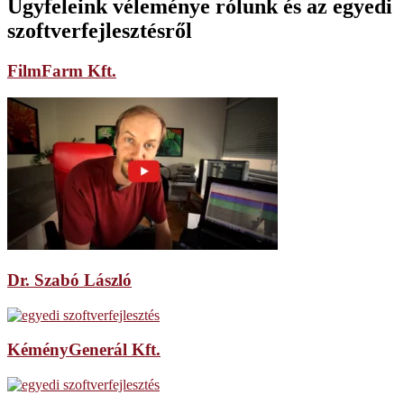
Ügyfeleink véleménye rólunk és az egyedi
szoftverfejlesztésről
FilmFarm Kft.
Dr. Szabó László
KéményGenerál Kft.