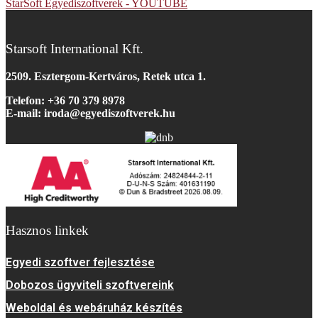
StarSoft Egyediszoftverek - YOUTUBE
Starsoft International Kft.
2509. Esztergom-Kertváros, Retek utca 1.
Telefon: +36 70 379 8978
E-mail: iroda@egyediszoftverek.h
u
Hasznos linkek
Egyedi szoftver fejlesztése
Dobozos ügyviteli szoftvereink
Weboldal és webáruház készítés