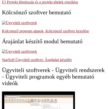
Új Projekt létrehozás és a projekt tételek rögzítése
Kölcsönző szoftver bemutató
Kölcsönző program alapok, Kölcsönző szoftver kezelése
Árajánlat készítő modul bemutató
StarSoft Ügyviteli szoftver: Árajánlat készítés
Ügyviteli szoftverek - Ügyviteli rendszerek
- Ügyviteli programok egyéb bemutató
videók