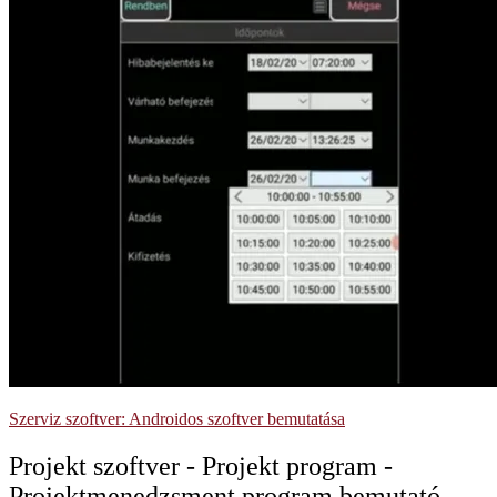
Szerviz szoftver: Androidos szoftver bemutatása
Projekt szoftver - Projekt program -
Projektmenedzsment program bemutató