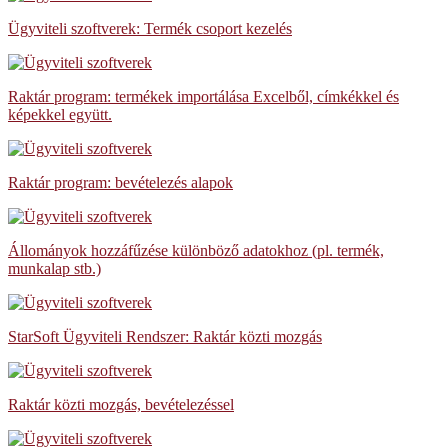
Ügyviteli szoftverek: Termék csoport kezelés
Raktár program: termékek importálása Excelből, címkékkel és
képekkel együtt.
Raktár program: bevételezés alapok
Állományok hozzáfűzése különböző adatokhoz (pl. termék,
munkalap stb.)
StarSoft Ügyviteli Rendszer: Raktár közti mozgás
Raktár közti mozgás, bevételezéssel