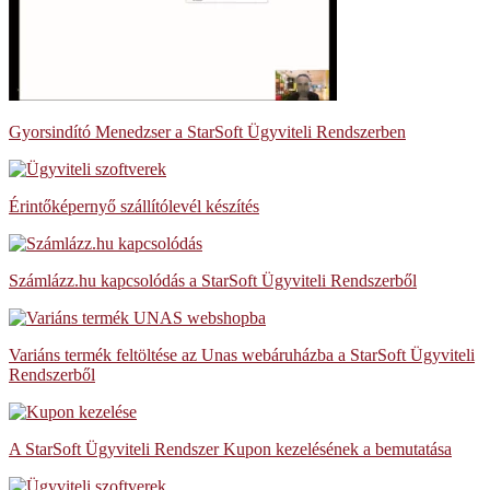
Gyorsindító Menedzser a StarSoft Ügyviteli Rendszerben
Érintőképernyő szállítólevél készítés
Számlázz.hu kapcsolódás a StarSoft Ügyviteli Rendszerből
Variáns termék feltöltése az Unas webáruházba a StarSoft Ügyviteli
Rendszerből
A StarSoft Ügyviteli Rendszer Kupon kezelésének a bemutatása