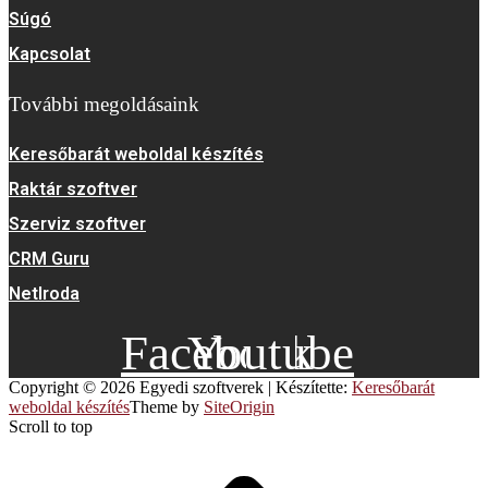
Súgó
Kapcsolat
További megoldásaink
Keresőbarát weboldal készítés
Raktár szoftver
Szerviz szoftver
CRM Guru
NetIroda
Facebook
Youtube
Copyright © 2026 Egyedi szoftverek
|
Készítette:
Keresőbarát
weboldal készítés
Theme by
SiteOrigin
Scroll to top