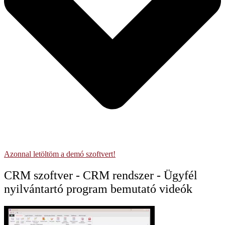
Azonnal letöltöm a demó szoftvert!
CRM szoftver - CRM rendszer - Ügyfél
nyilvántartó program bemutató videók