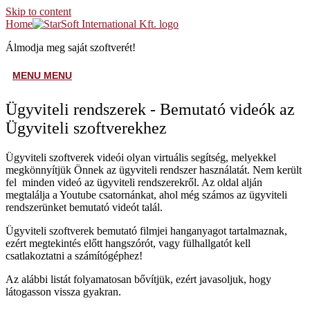
Skip to content
Home
Álmodja meg saját szoftverét!
MENU
MENU
Ügyviteli rendszerek - Bemutató videók az
Ügyviteli szoftverekhez
Ügyviteli szoftverek videói olyan virtuális segítség, melyekkel
megkönnyítjük Önnek az ügyviteli rendszer használatát. Nem került
fel minden videó az ügyviteli rendszerekről. Az oldal alján
megtalálja a Youtube csatornánkat, ahol még számos az ügyviteli
rendszerünket bemutató videót talál.
Ügyviteli szoftverek bemutató filmjei hanganyagot tartalmaznak,
ezért megtekintés előtt hangszórót, vagy fülhallgatót kell
csatlakoztatni a számítógéphez!
Az alábbi listát folyamatosan bővítjük, ezért javasoljuk, hogy
látogasson vissza gyakran.