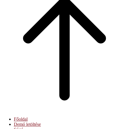
Főoldal
Demó letöltése