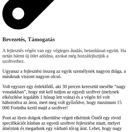
Bevezetés, Támogatás
A fejlesztés végén van egy végleges átadás, betanítással együtt. Ha
netán bármi új ötlet adódna, azokat még hozzáfejlsztjük a
szoftverhez.
Ugyanaz a fejlesztési összeg az egyik személynek nagyon drága, a
másiknak viszont nagyon olcsó.
Volt egyszer egy érdeklődő, aki 30 percen keresztül mesélte “nagy
vonalakban”, hogy mit kell tudjon az egyedi szoftver (melynek
elkészítése legalább 1 hónap lett volna) és a végén fel volt
háborodva az áron, mert meg volt győződve, hogy maximum 15
000 Forintba kerül majd a szoftver!
Pont az ilyen dolgok elkerülése végett elkérünk Öntől egy rövid
specifikációt írásban az egyedi szoftver fejlesztése miatt, melyet
átnézünk és megadunk egy várható tól-ig árat. Lehet, hogy nagy