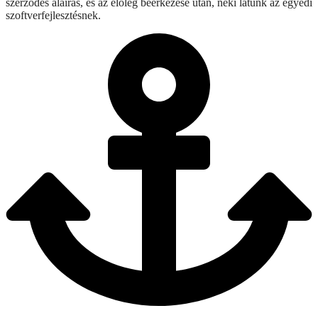
szerződés aláírás, és az előleg beérkezése után, neki látunk az egyedi
szoftverfejlesztésnek.