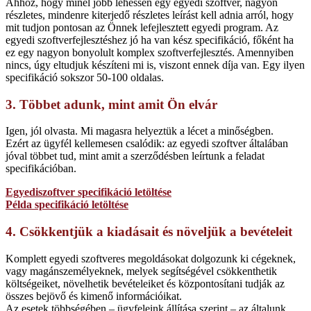
Ahhoz, hogy minél jobb lehessen egy egyedi szoftver, nagyon
részletes, mindenre kiterjedő részletes leírást kell adnia arról, hogy
mit tudjon pontosan az Önnek lefejlesztett egyedi program. Az
egyedi szoftverfejlesztéshez jó ha van kész specifikáció, főként ha
ez egy nagyon bonyolult komplex szoftverfejlesztés. Amennyiben
nincs, úgy eltudjuk készíteni mi is, viszont ennek díja van. Egy ilyen
specifikáció sokszor 50-100 oldalas.
3. Többet adunk, mint amit Ön elvár
Igen, jól olvasta. Mi magasra helyeztük a lécet a minőségben.
Ezért az ügyfél kellemesen csalódik: az egyedi szoftver általában
jóval többet tud, mint amit a szerződésben leírtunk a feladat
specifikációban.
Egyediszoftver specifikáció letöltése
Példa specifikáció letöltése
4. Csökkentjük a kiadásait és növeljük a bevételeit
Komplett egyedi szoftveres megoldásokat dolgozunk ki cégeknek,
vagy magánszemélyeknek, melyek segítségével csökkenthetik
költségeiket, növelhetik bevételeiket és központosítani tudják az
összes bejövő és kimenő információikat.
Az esetek többségében – ügyfeleink állítása szerint – az általunk