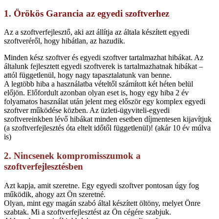
1. Örökös Garancia az egyedi szoftverhez
Az a szoftverfejlesztő, aki azt állítja az általa készített egyedi
szoftveréről, hogy hibátlan, az hazudik.
Minden kész szoftver és egyedi szoftver tartalmazhat hibákat. Az
általunk fejlesztett egyedi szoftverek is tartalmazhatnak hibákat –
attól függetlenül, hogy nagy tapasztalatunk van benne.
A legtöbb hiba a használatba vételtől számított két héten belül
előjön. Előfordult azonban olyan eset is, hogy egy hiba 2 év
folyamatos használat után jelent meg először egy komplex egyedi
szoftver működése közben. Az üzleti-ügyviteli-egyedi
szoftvereinkben lévő hibákat minden esetben díjmentesen kijavítjuk
(a szoftverfejlesztés óta eltelt időtől függetlenül)! (akár 10 év múlva
is)
2. Nincsenek kompromisszumok a
szoftverfejlesztésben
Azt kapja, amit szeretne. Egy egyedi szoftver pontosan úgy fog
működik, ahogy azt Ön szeretné.
Olyan, mint egy magán szabó által készített öltöny, melyet Önre
szabtak. Mi a szoftverfejlesztést az Ön cégére szabjuk.