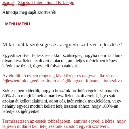
Home
Skip to content
Álmodja meg saját szoftverét!
MENU
MENU
Mikor válik szükségessé az egyedi szoftver fejlesztése?
Egyedi szoftver fejlesztése akkor szükséges, hogyha nem találunk
olyan kész üzleti szoftvert a piacon, ami teljes mértékben képes
lefedni az üzleti, ügyviteli folyamatainkat.
Az elmúlt 25 évben rengeteg kis -közép- és nagyvállalkozásnak
fejlesztettünk egyedi szoftvert a cégük egyedi folyamataira szabva.
Sok esetben kiderült, hogy a hozzánk forduló cégek számára 65-
80% -ban megfelelnek a már kész üzleti szoftvereink, így csak
azokat át kellett alakítani, adott cég igényeinek megfelelően, vagy
néhány egyedi modult kellett lefejleszteni ahhoz, hogy 100%-an
lefedje az igényeiket.
Természetesen az esetek többségében, annyira egyedi a kérés, hogy
teljesen nulláról kell lefejlesztünk az adott egyedi szoftvert.