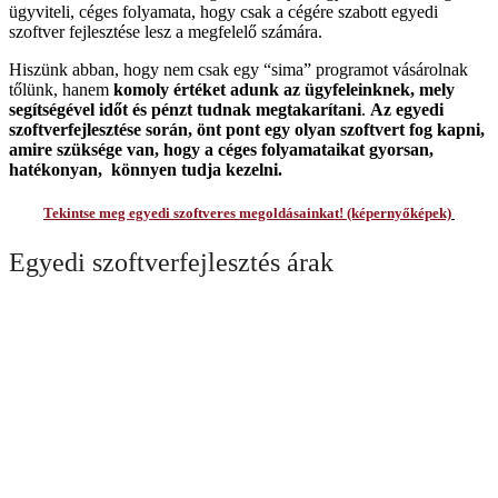
ügyviteli, céges folyamata, hogy csak a cégére szabott egyedi
szoftver fejlesztése lesz a megfelelő számára.
Hiszünk abban, hogy nem csak egy “sima” programot vásárolnak
tőlünk, hanem
komoly értéket adunk az ügyfeleinknek, mely
segítségével időt és pénzt tudnak megtakarítani
.
Az egyedi
szoftverfejlesztése során, önt pont egy olyan szoftvert fog kapni,
amire szüksége van, hogy a céges folyamataikat gyorsan,
hatékonyan, könnyen tudja kezelni.
Tekintse meg egyedi szoftveres megoldásainkat! (képernyőképek)
Egyedi szoftverfejlesztés árak
Az egyedi szoftverek árai általában 200 000 Ft-tól kezdődnek
Windows, vagy Internetes fejlesztés esetén, illetve 400 000 Ft-tól,
Android, iPhone, vagy Apple Macintosh egyedi szoftver fejlesztés
esetén.
Általában a legtöbb – igényes – 3-12 hetes fejlesztési időt
igénybevevő egyedi szoftverfejlesztés ára 500 000 – 1 800 000 Ft
között szokott mozogni.
Előfordulnak a fentieknél jóval drágább egyedi fejlesztésű