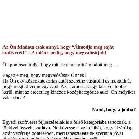
szoftverek is – például különleges egyedi megoldásokkal tűzdelt
vállalati – vállalatirányítási – rendszerek – , de ezeknek az
elkészítése is sokkal több időt igényel (akár 6-12 hónap).
Ha végigolvassa a
“
Milyen lépésekből áll egy egyediszoftver
fejlesztése
“
leírásunkat, láthatja, hogy az árajánlat készítés nálunk
ingyenes, tehát nincs vesztenivalója.
Az Ön feladata csak annyi, hogy “Álmodja meg saját
szoftverét!” – A miénk pedig, hogy megvalósítjuk!
Ön pontosan tudja, hogy mit szeretne, mit álmodott meg….
Engedje meg, hogy megvalósítsuk Önnek!
Ha Ön egy középkategóriás autót szeretne vásárolni és megtudná,
hogy megtud venni egy Audi A8 -t ami csak egy kicsivel többe
kerül, mint az eredetileg kinézett középkategóriás autó, Ön melyiket
választaná?
Naná, hogy a jobbat!
Egyedi szoftveres fejlesztéseink is a felső kategóriába tartoznak, a
többivel összehasonlítva. Ne kövesse el azt a hibát, hogy kizárólag
az ár vezérelje döntésében, mert tapasztalataink szerint a jóval
olcsóbb szoftver hosszú távon több pénzbe kerül.