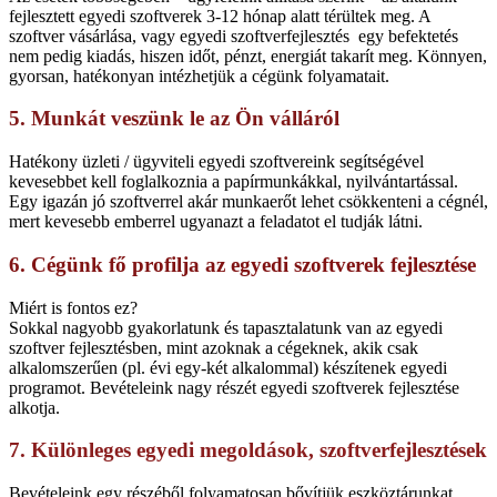
fejlesztett egyedi szoftverek 3-12 hónap alatt térültek meg. A
szoftver vásárlása, vagy egyedi szoftverfejlesztés egy befektetés
nem pedig kiadás, hiszen időt, pénzt, energiát takarít meg. Könnyen,
gyorsan, hatékonyan intézhetjük a cégünk folyamatait.
5. Munkát veszünk le az Ön válláról
Hatékony üzleti / ügyviteli egyedi szoftvereink segítségével
kevesebbet kell foglalkoznia a papírmunkákkal, nyilvántartással.
Egy igazán jó szoftverrel akár munkaerőt lehet csökkenteni a cégnél,
mert kevesebb emberrel ugyanazt a feladatot el tudják látni.
6. Cégünk fő profilja az egyedi szoftverek fejlesztése
Miért is fontos ez?
Sokkal nagyobb gyakorlatunk és tapasztalatunk van az egyedi
szoftver fejlesztésben, mint azoknak a cégeknek, akik csak
alkalomszerűen (pl. évi egy-két alkalommal) készítenek egyedi
programot. Bevételeink nagy részét egyedi szoftverek fejlesztése
alkotja.
7. Különleges egyedi megoldások, szoftverfejlesztések
Bevételeink egy részéből folyamatosan bővítjük eszköztárunkat,