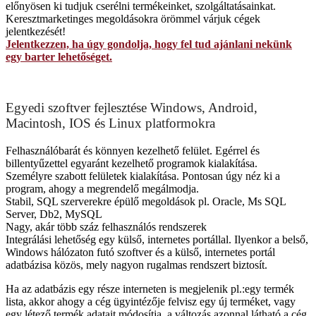
előnyösen ki tudjuk cserélni termékeinket, szolgáltatásainkat.
Keresztmarketinges megoldásokra örömmel várjuk cégek
jelentkezését!
Jelentkezzen, ha úgy gondolja, hogy fel tud ajánlani nekünk
egy barter lehetőséget.
Egyedi szoftver fejlesztése Windows, Android,
Macintosh, IOS és Linux platformokra
Felhasználóbarát és könnyen kezelhető felület. Egérrel és
billentyűzettel egyaránt kezelhető programok kialakítása.
Személyre szabott felületek kialakítása. Pontosan úgy néz ki a
program, ahogy a megrendelő megálmodja.
Stabil, SQL szerverekre épülő megoldások pl. Oracle, Ms SQL
Server, Db2, MySQL
Nagy, akár több száz felhasználós rendszerek
Integrálási lehetőség egy külső, internetes portállal. Ilyenkor a belső,
Windows hálózaton futó szoftver és a külső, internetes portál
adatbázisa közös, mely nagyon rugalmas rendszert biztosít.
Ha az adatbázis egy része interneten is megjelenik pl.:egy termék
lista, akkor ahogy a cég ügyintézője felvisz egy új terméket, vagy
egy létező termék adatait módosítja, a változás azonnal látható a cég