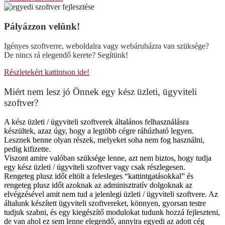
Pályázzon velünk!
Igényes szoftverre, weboldalra vagy webáruházra van szüksége?
De nincs rá elegendő kerete? Segítünk!
Részletekért kattintson ide!
Miért nem lesz jó Önnek egy kész üzleti, ügyviteli
szoftver?
A kész üzleti / ügyviteli szoftverek általános felhasználásra
készültek, azaz úgy, hogy a legtöbb cégre ráhúzható legyen.
Lesznek benne olyan részek, melyeket soha nem fog használni,
pedig kifizette.
Viszont amire valóban szüksége lenne, azt nem biztos, hogy tudja
egy kész üzleti / ügyviteli szoftver vagy csak részlegesen.
Rengeteg plusz időt eltölt a felesleges “kattintgatásokkal” és
rengeteg plusz időt azoknak az adminisztratív dolgoknak az
elvégzésével amit nem tud a jelenlegi üzleti / ügyviteli szoftvere. Az
általunk készített ügyviteli szoftvereket, könnyen, gyorsan testre
tudjuk szabni, és egy kiegészítő modulokat tudunk hozzá fejleszteni,
de van ahol ez sem lenne elegendő, annyira egyedi az adott cég