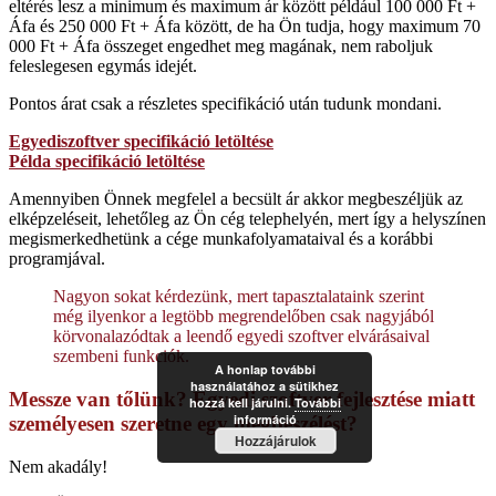
eltérés lesz a minimum és maximum ár között például 100 000 Ft +
Áfa és 250 000 Ft + Áfa között, de ha Ön tudja, hogy maximum 70
000 Ft + Áfa összeget engedhet meg magának, nem raboljuk
feleslegesen egymás idejét.
Pontos árat csak a részletes specifikáció után tudunk mondani.
Egyediszoftver specifikáció letöltése
Példa specifikáció letöltése
Amennyiben Önnek megfelel a becsült ár akkor megbeszéljük az
elképzeléseit, lehetőleg az Ön cég telephelyén, mert így a helyszínen
megismerkedhetünk a cége munkafolyamataival és a korábbi
programjával.
Nagyon sokat kérdezünk, mert tapasztalataink szerint
még ilyenkor a legtöbb megrendelőben csak nagyjából
körvonalazódtak a leendő egyedi szoftver elvárásaival
szembeni funkciók.
A honlap további
használatához a sütikhez
Messze van tőlünk? Egyedi szoftver fejlesztése miatt
hozzá kell járulni.
További
információ
személyesen szeretne egy megbeszélést?
Hozzájárulok
Nem akadály!