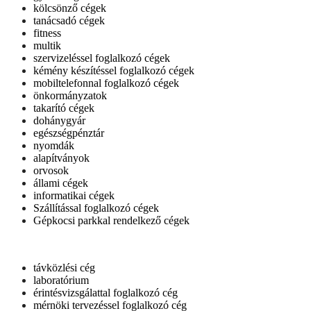
kölcsönző cégek
tanácsadó cégek
fitness
multik
szervizeléssel foglalkozó cégek
kémény készítéssel foglalkozó cégek
mobiltelefonnal foglalkozó cégek
önkormányzatok
takarító cégek
dohánygyár
egészségpénztár
nyomdák
alapítványok
orvosok
állami cégek
informatikai cégek
Szállítással foglalkozó cégek
Gépkocsi parkkal rendelkező cégek
távközlési cég
laboratórium
érintésvizsgálattal foglalkozó cég
mérnöki tervezéssel foglalkozó cég