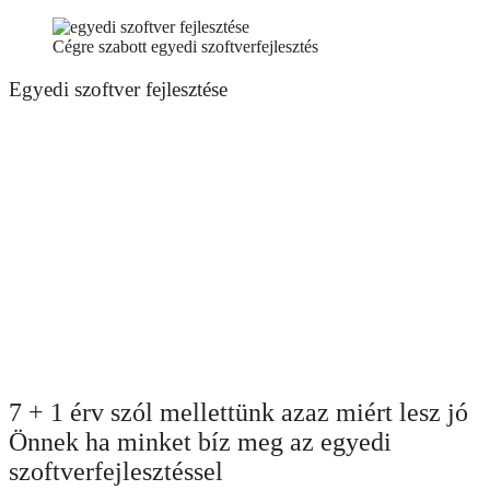
Cégre szabott egyedi szoftverfejlesztés
Egyedi szoftver fejlesztése
Ügyfeleink többsége azért keres meg minket egyedi szoftver
fejlesztési szándékával, mert saját céges folyamatai az átlagosnak
mondható ügyviteli folyamatoktól eltér, és nem talál olyan szoftvert
a piacon, ami teljes mértékben megfelelne az igényeinek. Ilyenkor
egy megbeszélés során már látjuk, hogy teljesen a nulláról kell
lefejlesztenünk egy egyedi cégre szabott szoftvert vagy pedig elég a
meglévő ügyviteli szoftvereink átalakítása, új modul, modulok
fejlesztése.
Emellett szintén jelentős azok száma, akik azért keresnek meg
minket egyedi szoftver fejlesztése végett, mert olyan ötlete van,
amire még nincs szoftver a piacon. Az ilyen esetekben mindig
teljesen nulláról fejlesztjük az egyedi szoftvert a megbízónknak.
7 + 1 érv szól mellettünk azaz miért lesz jó
Önnek ha minket bíz meg az egyedi
szoftverfejlesztéssel