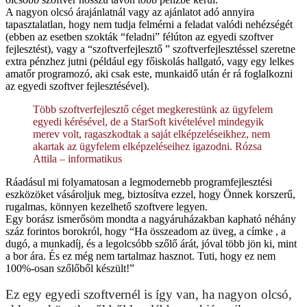
A nagyon olcsó árajánlatnál vagy az ajánlatot adó annyira
tapasztalatlan, hogy nem tudja felmérni a feladat valódi nehézségét
(ebben az esetben szokták “feladni” félúton az egyedi szoftver
fejlesztést), vagy a “szoftverfejlesztő ” szoftverfejlesztéssel szeretne
extra pénzhez jutni (például egy főiskolás hallgató, vagy egy lelkes
amatőr programozó, aki csak este, munkaidő után ér rá foglalkozni
az egyedi szoftver fejlesztésével).
Több szoftverfejlesztő céget megkerestünk az ügyfelem
egyedi kérésével, de a StarSoft kivételével mindegyik
merev volt, ragaszkodtak a saját elképzeléseikhez, nem
akartak az ügyfelem elképzeléseihez igazodni. Rózsa
Attila – informatikus
Ráadásul mi folyamatosan a legmodernebb programfejlesztési
eszközöket vásároljuk meg, biztosítva ezzel, hogy Önnek korszerű,
rugalmas, könnyen kezelhető szoftvere legyen.
Egy borász ismerősöm mondta a nagyáruházakban kapható néhány
száz forintos borokról, hogy “Ha összeadom az üveg, a címke , a
dugó, a munkadíj, és a legolcsóbb szőlő árát, jóval több jön ki, mint
a bor ára. És ez még nem tartalmaz hasznot. Tuti, hogy ez nem
100%-osan szőlőből készült!”
Ez egy egyedi szoftvernél is így van, ha nagyon olcsó,