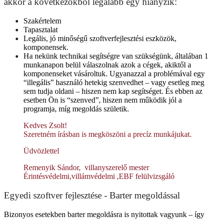
akkor a következőkből legalább egy hiányzik:
Szakértelem
Tapasztalat
Legális, jó minőségű szoftverfejlesztési eszközök,
komponensek.
Ha nekünk technikai segítségre van szükségünk, általában 1
munkanapon belül válaszolnak azok a cégek, akiktől a
komponenseket vásároltuk. Ugyanazzal a problémával egy
“illegális” használó hetekig szenvedhet – vagy esetleg meg
sem tudja oldani – hiszen nem kap segítséget. És ebben az
esetben Ön is “szenved”, hiszen nem működik jól a
programja, míg megoldás születik.
Kedves Zsolt!
Szeretném írásban is megköszöni a precíz munkájukat.
Üdvözlettel
Remenyik Sándor, villanyszerelő mester
Érintésvédelmi,villámvédelmi ,EBF felülvizsgáló
Egyedi szoftver fejlesztése - Barter megoldással
Bizonyos esetekben barter megoldásra is nyitottak vagyunk – így