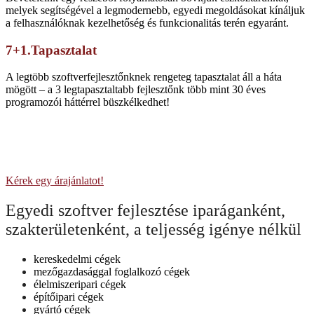
melyek segítségével a legmodernebb, egyedi megoldásokat kínáljuk
a felhasználóknak kezelhetőség és funkcionalitás terén egyaránt.
7+1.Tapasztalat
A legtöbb szoftverfejlesztőnknek rengeteg tapasztalat áll a háta
mögött – a 3 legtapasztaltabb fejlesztőnk több mint 30 éves
programozói háttérrel büszkélkedhet!
Kérje árajánlatát egyedi szoftverre még
ma!
Kérek egy árajánlatot!
Egyedi szoftver fejlesztése iparáganként,
szakterületenként, a teljesség igénye nélkül
kereskedelmi cégek
mezőgazdasággal foglalkozó cégek
élelmiszeripari cégek
építőipari cégek
gyártó cégek