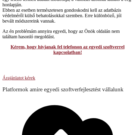
honlapján.
Ebben az esetben természetesen gondoskodni kell az adatbázis
védelméről külső behatolásokkal szemben. Erre különböző, jól
bevált módszereink vannak.
Az én problémám annyira egyedi, hogy az Önök oldalán nem
találtam hasonló megoldást.
Kérem, hogy hívjanak fel telefonon az egyedi szoftverrel
kapcsolatban!
Egyedi szoftver fejlesztését szeretném!
Árajánlatot kérek
Platformok amire egyedi szoftverfejlesztést vállalunk