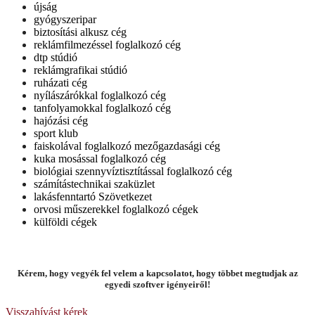
újság
gyógyszeripar
biztosítási alkusz cég
reklámfilmezéssel foglalkozó cég
dtp stúdió
reklámgrafikai stúdió
ruházati cég
nyílászárókkal foglalkozó cég
tanfolyamokkal foglalkozó cég
hajózási cég
sport klub
faiskolával foglalkozó mezőgazdasági cég
kuka mosással foglalkozó cég
biológiai szennyvíztisztítással foglalkozó cég
számítástechnikai szaküzlet
lakásfenntartó Szövetkezet
orvosi műszerekkel foglalkozó cégek
külföldi cégek
Kérem, hogy vegyék fel velem a kapcsolatot, hogy többet megtudjak az
egyedi szoftver igényeiről!
Visszahívást kérek