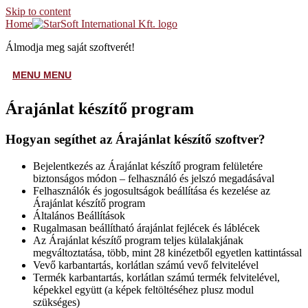
Skip to content
Home
Álmodja meg saját szoftverét!
MENU
MENU
Árajánlat készítő program
Hogyan segíthet az Árajánlat készítő szoftver?
Bejelentkezés az Árajánlat készítő program felületére
biztonságos módon – felhasználó és jelszó megadásával
Felhasználók és jogosultságok beállítása és kezelése az
Árajánlat készítő program
Általános Beállítások
Rugalmasan beállítható árajánlat fejlécek és láblécek
Az Árajánlat készítő program teljes külalakjának
megváltoztatása, több, mint 28 kinézetből egyetlen kattintással
Vevő karbantartás, korlátlan számú vevő felvitelével
Termék karbantartás, korlátlan számú termék felvitelével,
képekkel együtt (a képek feltöltéséhez plusz modul
szükséges)