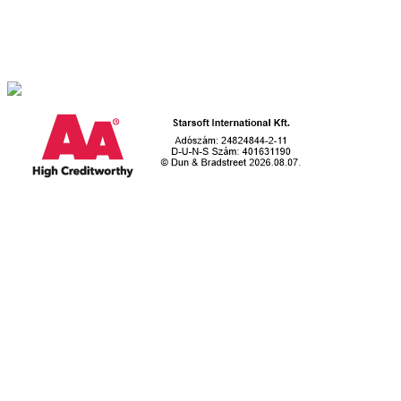
2509. Esztergom-Kertváros, Retek utca 1.
Telefon: +36 70 379 8978
E-mail: iroda@egyediszoftverek.h
u
Hasznos linkek
Egyedi szoftver fejlesztése
Dobozos ügyviteli szoftvereink
Weboldal és webáruház készítés
Súgó
Kapcsolat
További megoldásaink
Keresőbarát weboldal készítés
Raktár szoftver