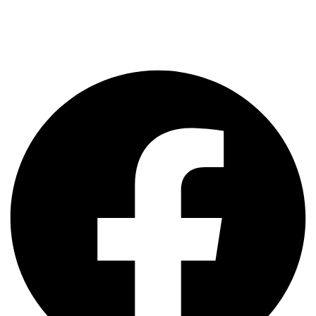
Szerviz szoftver
CRM Guru
NetIroda
Facebook