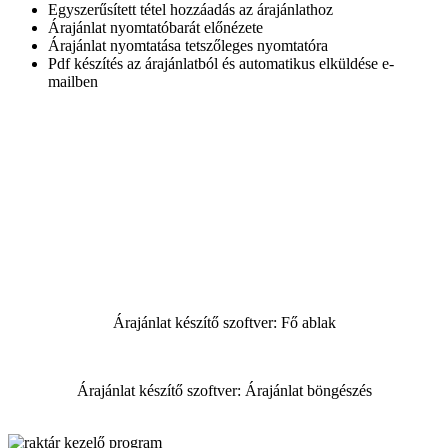
Egyszerűsített tétel hozzáadás az árajánlathoz
Árajánlat nyomtatóbarát előnézete
Árajánlat nyomtatása tetszőleges nyomtatóra
Pdf készítés az árajánlatból és automatikus elküldése e-
mailben
Hetente, vagy akár naponta több árajánlatot ad az érdeklődőknek?
Túl sok időt tölt el árajánlat írással és emiatt más dologra kevesebb
ideje marad?
Már nem látja át, hogy melyik Word állományt írja át?
Nem elég professzionális kinézetű az árajánlata?
Nem tudja visszakövetni, hogy melyik ügyfélnek milyen árajánlatot
adott korábban?
Ha a fenti kérdésekre legalább 3-ra IGEN a válasz,
érdemes tovább olvasnia ezt az oldalt.
Árajánlat készítő szoftver: Fő ablak
Árajánlat készítő szoftver: Árajánlat böngészés