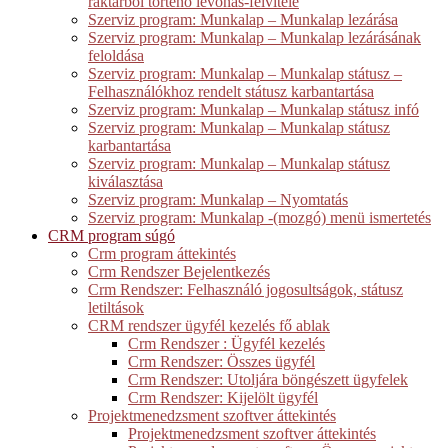
raktárból történő levonás-felvitele
Szerviz program: Munkalap – Munkalap lezárása
Szerviz program: Munkalap – Munkalap lezárásának
feloldása
Szerviz program: Munkalap – Munkalap státusz –
Felhasználókhoz rendelt státusz karbantartása
Szerviz program: Munkalap – Munkalap státusz infó
Szerviz program: Munkalap – Munkalap státusz
karbantartása
Szerviz program: Munkalap – Munkalap státusz
kiválasztása
Szerviz program: Munkalap – Nyomtatás
Szerviz program: Munkalap -(mozgó) menü ismertetés
CRM program súgó
Crm program áttekintés
Crm Rendszer Bejelentkezés
Crm Rendszer: Felhasználó jogosultságok, státusz
letiltások
CRM rendszer ügyfél kezelés fő ablak
Crm Rendszer : Ügyfél kezelés
Crm Rendszer: Összes ügyfél
Crm Rendszer: Utoljára böngészett ügyfelek
Crm Rendszer: Kijelölt ügyfél
Projektmenedzsment szoftver áttekintés
Projektmenedzsment szoftver áttekintés