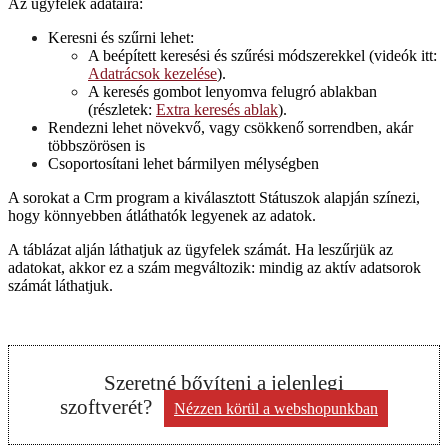
Az ügyfelek adataira:
Keresni és szűrni lehet:
A beépített keresési és szűrési módszerekkel (videók itt:
Adatrácsok kezelése
).
A keresés gombot lenyomva felugró ablakban
(részletek:
Extra keresés ablak
).
Rendezni lehet növekvő, vagy csökkenő sorrendben, akár
többszörösen is
Csoportosítani lehet bármilyen mélységben
A sorokat a Crm program a kiválasztott Státuszok alapján színezi,
hogy könnyebben átláthatók legyenek az adatok.
A táblázat alján láthatjuk az ügyfelek számát. Ha leszűrjük az
adatokat, akkor ez a szám megváltozik: mindig az aktív adatsorok
számát láthatjuk.
Szeretné bővíteni a jelenlegi
szoftverét?
Nézzen körül a webshopunkban