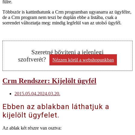
fülre.
Többször is kattinthatunk a Crm programban ugyanarra az ügyfélre,
de a Crm program nem teszi be duplán ebbe a listába, csak a
sorrendet változtatja meg: mindig legfelül van az utolsó ügyfél.
Szeretné bővíteni a jelenlegi
szoftverét?
Nézzen körül a webshopunkban
Open
Crm Rendszer: Kijelölt ügyfél
post
2015.05.04.
2024.03.20.
Ebben az ablakban láthatjuk a
kijelölt ügyfelet.
Az ablak két részre van osztva: