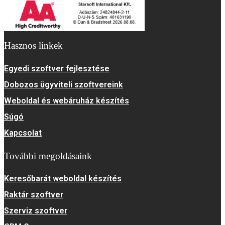
Hasznos linkek
Egyedi szoftver fejlesztése
Dobozos ügyviteli szoftvereink
Weboldal és webáruház készítés
Súgó
Kapcsolat
További megoldásaink
Keresőbarát weboldal készítés
Raktár szoftver
Szerviz szoftver