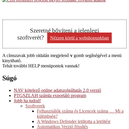
Szeretné bővíteni a jelenlegi
szoftverét?
Nézzen körül a webshopunkban
A címszavak jobb oldalán megjelenő
v
gomb segítségével a menü
kinyitható.
Tehát további HELP menüpontok vannak!
Súgó
NAV kötelező online adatszolgáltatás 2.0 verzió
PTGSZLAH számla exportáló program
Jobb ha tudod!
Szoftverek
Felhasználók száma és Licencek száma … Mi a
különbség?
A Windows Defender letiltotta a letöltést
Automatikus Verzió frissítés