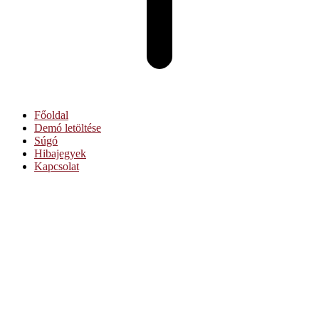
Főoldal
Demó letöltése
Súgó
Hibajegyek
Kapcsolat