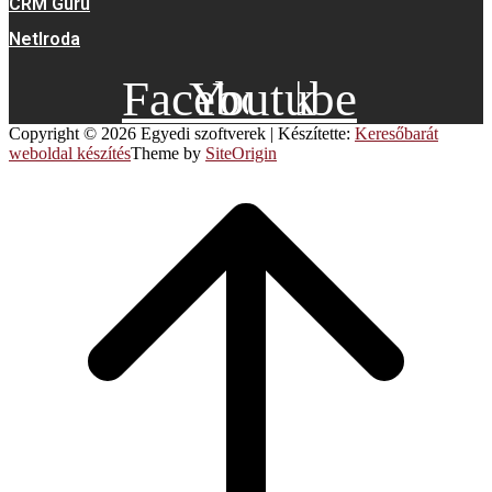
CRM Guru
NetIroda
Facebook
Youtube
Copyright © 2026 Egyedi szoftverek
|
Készítette:
Keresőbarát
weboldal készítés
Theme by
SiteOrigin
Scroll
to
top