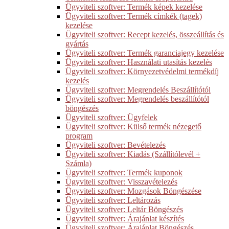
Ügyviteli szoftver: Termék képek kezelése
Ügyviteli szoftver: Termék címkék (tagek)
kezelése
Ügyviteli szoftver: Recept kezelés, összeállítás és
gyártás
Ügyviteli szoftver: Termék garanciajegy kezelése
Ügyviteli szoftver: Használati utasítás kezelés
Ügyviteli szoftver: Környezetvédelmi termékdíj
kezelés
Ügyviteli szoftver: Megrendelés Beszállítótól
Ügyviteli szoftver: Megrendelés beszállítótól
böngészés
Ügyviteli szoftver: Ügyfelek
Ügyviteli szoftver: Külső termék nézegető
program
Ügyviteli szoftver: Bevételezés
Ügyviteli szoftver: Kiadás (Szállítólevél +
Számla)
Ügyviteli szoftver: Termék kuponok
Ügyviteli szoftver: Visszavételezés
Ügyviteli szoftver: Mozgások Böngészése
Ügyviteli szoftver: Leltározás
Ügyviteli szoftver: Leltár Böngészés
Ügyviteli szoftver: Árajánlat készítés
Ügyviteli szoftver: Árajánlat Böngészés