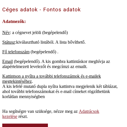
Céges adatok - Fontos adatok
Adatmezők:
Név
: a cégnevet jelöli (begépelendő)
Státusz
:kiválasztható listából. A lista bővíthető.
Fő telefonszám
(begépelendő)
.
Email
(begépelendő). A kis gombra kattintáskor meghívja az
alapértelmezett levelezőt és megcímzi az emailt.
Kattintson a nyílra a további telefonszámok és e-mailek
megtekintéséhez
.
A kis lefelé mutató dupla nyílra kattintva megjelenik két táblázat,
ahol további telefonszámokat és e-mail címeket rögzíthetünk
korlátlan mennyiségben
Ha segítségre van szüksége, nézze meg az
Adatrácsok
kezelése
részt.
Navigáló gombsor leírása