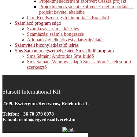
Projektmenedzsment szoftver: Összes projekt
Projektmenedzsment szoftver: Excel importálás a
projekt bevétel tételeibe
Crm Rendszer: ügyfél importálás Excelből
Számlázó program súgó
Számlázás: számla készítés
Számlázás: számla böngészés
Adóhatósági ellenőrzési adatszolgáltatás
Számviteli bizonylatkészítő leírás
Sms Sámán: megszemélyesített Sms küldő program
Sms Sámán: Androidos Sms küldő
Sms Sámán: Windows alapú Sms sablon és célcsoport
szerkesztő
Starsoft International Kft.
2509. Esztergom-Kertváros, Retek utca 1.
Telefon: +36 70 379 8978
E-mail: iroda@egyediszoftverek.h
u