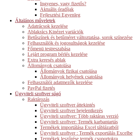
Ingyenes, vagy fizetős?
Aktuális óradíjak
Fejlesztési Egyenleg
Általános műveletek
Adatrácsok kezelése
Ablakrács Kinézet variációk
Betűszínek és betűméret változtatása, sorok színezése
Felhasználók és jogosultságok kezelése
Főmenü testreszabása
Lejárt program bérlés kezelése
Extra keresés ablak
Állományok csatolása
Állományok fizikai csatolása
Állományok helyének csatolása
Felhasználói adatmezők kezelése
PayPal fizetés
Ügyviteli szoftver súgó
Raktározás
Ügyviteli szoftver áttekintés
Ügyviteli szoftver bejelentkezés
Ügyviteli szoftver: Több raktáras verzió
Ügyviteli szoftver: Termék karbantartás
Termékek importálása Excel táblázatból
Ügyviteli szoftver : Termék exportálás Excelbe
Termékek leszűrése termék csoportokra