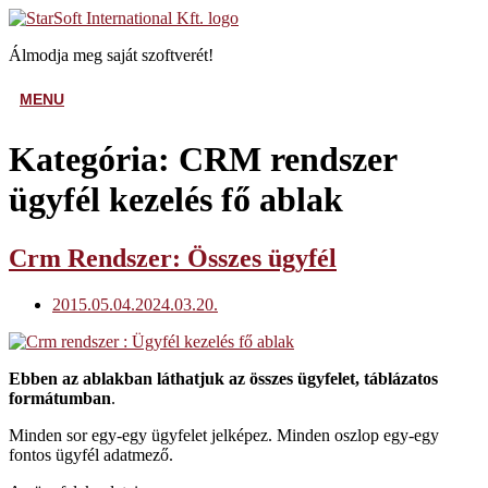
Skip
Home
to
Álmodja meg saját szoftverét!
content
MENU
MENU
Kategória:
CRM rendszer
ügyfél kezelés fő ablak
Open
Crm Rendszer: Összes ügyfél
post
2015.05.04.
2024.03.20.
Ebben az ablakban láthatjuk az összes ügyfelet, táblázatos
formátumban
.
Minden sor egy-egy ügyfelet jelképez. Minden oszlop egy-egy
fontos ügyfél adatmező.