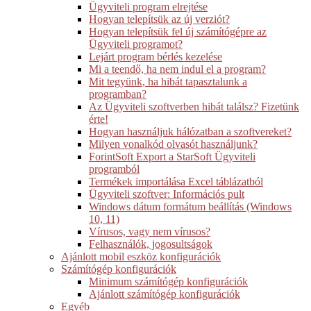
Ügyviteli program elrejtése
Hogyan telepítsük az új verziót?
Hogyan telepítsük fel új számítógépre az
Ügyviteli programot?
Lejárt program bérlés kezelése
Mi a teendő, ha nem indul el a program?
Mit tegyünk, ha hibát tapasztalunk a
programban?
Az Ügyviteli szoftverben hibát találsz? Fizetünk
érte!
Hogyan használjuk hálózatban a szoftvereket?
Milyen vonalkód olvasót használjunk?
ForintSoft Export a StarSoft Ügyviteli
programból
Termékek importálása Excel táblázatból
Ügyviteli szoftver: Információs pult
Windows dátum formátum beállítás (Windows
10, 11)
Vírusos, vagy nem vírusos?
Felhasználók, jogosultságok
Ajánlott mobil eszköz konfigurációk
Számítógép konfigurációk
Minimum számítógép konfigurációk
Ajánlott számítógép konfigurációk
Egyéb