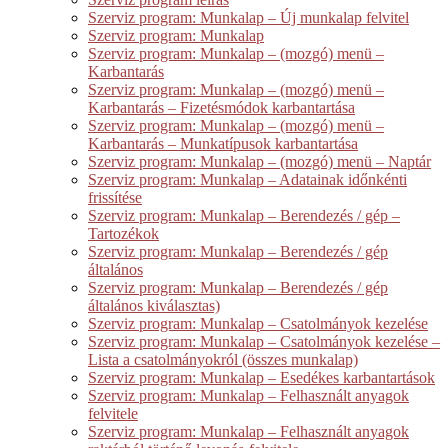
Szerviz program: Munkalap – Új munkalap felvitel
Szerviz program: Munkalap
Szerviz program: Munkalap – (mozgó) menü –
Karbantarás
Szerviz program: Munkalap – (mozgó) menü –
Karbantarás – Fizetésmódok karbantartása
Szerviz program: Munkalap – (mozgó) menü –
Karbantarás – Munkatípusok karbantartása
Szerviz program: Munkalap – (mozgó) menü – Naptár
Szerviz program: Munkalap – Adatainak időnkénti
frissítése
Szerviz program: Munkalap – Berendezés / gép –
Tartozékok
Szerviz program: Munkalap – Berendezés / gép
általános
Szerviz program: Munkalap – Berendezés / gép
általános kiválasztas)
Szerviz program: Munkalap – Csatolmányok kezelése
Szerviz program: Munkalap – Csatolmányok kezelése –
Lista a csatolmányokról (összes munkalap)
Szerviz program: Munkalap – Esedékes karbantartások
Szerviz program: Munkalap – Felhasznált anyagok
felvitele
Szerviz program: Munkalap – Felhasznált anyagok