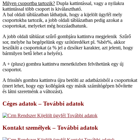
Milyen csoportba tartozik?
Dupla kattintással, vagy a nyilakra
kattintással több csoport is kiválasztható.
A bal oldali táblázatban láthatjuk, hogy a kijelölt ügyfél mely
csoportokba tartozik, a jobb oldali táblázatban pedig azokat a
csoportokat, melyeket még hozzáadhatunk.
A jobb oldali táblázat szűrő gombjára kattintva megjelenik Szűrő
sor, melybe ha begépelünk egy szótöredéket pl. %bér%, akkor
leszűkíti a csoportokat (a % jel a dzsóker karakter, azt jelenti, hogy
bármilyen betű lehet a helyén).
A + (plusz) gombra kattintva menetközben felvihetünk egy új
csoportot.
A frissítés gombra kattintva újra betölti az adatbázisból a csoportokat
(mert lehet, hogy egy kollégánk egy másik számítógépen bővítette
és látni szeretnénk a változást).
Céges adatok – További adatok
Kontakt személyek – További adatok