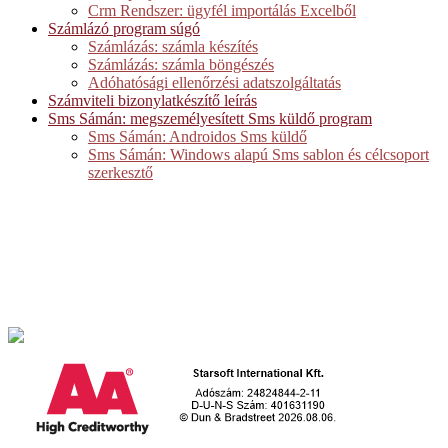
Crm Rendszer: ügyfél importálás Excelből
Számlázó program súgó
Számlázás: számla készítés
Számlázás: számla böngészés
Adóhatósági ellenőrzési adatszolgáltatás
Számviteli bizonylatkészítő leírás
Sms Sámán: megszemélyesített Sms küldő program
Sms Sámán: Androidos Sms küldő
Sms Sámán: Windows alapú Sms sablon és célcsoport
szerkesztő
Starsoft International Kft.
2509. Esztergom-Kertváros, Retek utca 1.
Telefon: +36 70 379 8978
E-mail: iroda@egyediszoftverek.h
u