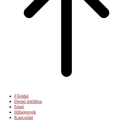
Főoldal
Demó letöltése
Súgó
Hibajegyek
Kapcsolat