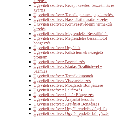
kezelése
Ügyviteli szoftver: Recept kezelés, összeállítás és
gyártás
Ügyviteli szoftver: Termék garanciajegy kezelése
Ügyviteli szoftver: Használati utasítás kezelés
Ügyviteli szoftver: Környezetvédelmi termékdíj
kezelés
Ügyviteli szoftver: Megrendelés Beszállítótól
Ügyviteli szoftver: Megrendelés beszállítótól
böngészés
Ügyviteli szoftver: Ügyfelek
Ügyviteli szoftver: Külső termék nézegető
program
Ügyviteli szoftver: Bevételezés
Ügyviteli szoftver: Kiadás (Szállítólevél +
Számla)
Ügyviteli szoftver: Termék kuponok
Ügyviteli szoftver: Visszavételezés
Ügyviteli szoftver: Mozgások Böngészése
Ügyviteli szoftver: Leltározás
Ügyviteli szoftver: Leltár Böngészés
Ügyviteli szoftver: Árajánlat készítés
Ügyviteli szoftver: Árajánlat Böngészés
Ügyviteli szoftver: Ügyfél rendelés / foglalás
Ügyviteli szoftver: Ügyfél rendelés böngészés