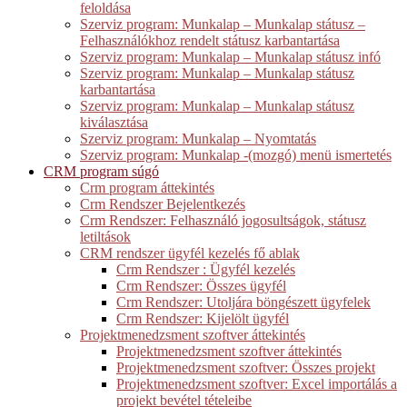
feloldása
Szerviz program: Munkalap – Munkalap státusz –
Felhasználókhoz rendelt státusz karbantartása
Szerviz program: Munkalap – Munkalap státusz infó
Szerviz program: Munkalap – Munkalap státusz
karbantartása
Szerviz program: Munkalap – Munkalap státusz
kiválasztása
Szerviz program: Munkalap – Nyomtatás
Szerviz program: Munkalap -(mozgó) menü ismertetés
CRM program súgó
Crm program áttekintés
Crm Rendszer Bejelentkezés
Crm Rendszer: Felhasználó jogosultságok, státusz
letiltások
CRM rendszer ügyfél kezelés fő ablak
Crm Rendszer : Ügyfél kezelés
Crm Rendszer: Összes ügyfél
Crm Rendszer: Utoljára böngészett ügyfelek
Crm Rendszer: Kijelölt ügyfél
Projektmenedzsment szoftver áttekintés
Projektmenedzsment szoftver áttekintés
Projektmenedzsment szoftver: Összes projekt
Projektmenedzsment szoftver: Excel importálás a
projekt bevétel tételeibe