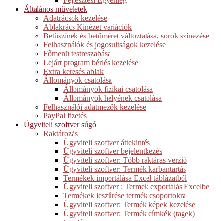
Fejlesztési Egyenleg
Általános műveletek
Adatrácsok kezelése
Ablakrács Kinézet variációk
Betűszínek és betűméret változtatása, sorok színezése
Felhasználók és jogosultságok kezelése
Főmenü testreszabása
Lejárt program bérlés kezelése
Extra keresés ablak
Állományok csatolása
Állományok fizikai csatolása
Állományok helyének csatolása
Felhasználói adatmezők kezelése
PayPal fizetés
Ügyviteli szoftver súgó
Raktározás
Ügyviteli szoftver áttekintés
Ügyviteli szoftver bejelentkezés
Ügyviteli szoftver: Több raktáras verzió
Ügyviteli szoftver: Termék karbantartás
Termékek importálása Excel táblázatból
Ügyviteli szoftver : Termék exportálás Excelbe
Termékek leszűrése termék csoportokra
Ügyviteli szoftver: Termék képek kezelése
Ügyviteli szoftver: Termék címkék (tagek)