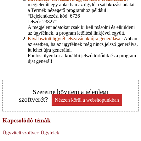
megjeleníti egy ablakban az ügyfél csatlakozási adatait
a Termék nézegető programhoz például :
“Bejelentkezési kód: 6736
Jelszó: 23827″
A megjelent adatokat csak ki kell másolni és elküldeni
az ügyfélnek, a program letöltési linkjével együtt.
Kiválasztott ügyfél jelszavának újra generálása
: Abban
az esetben, ha az ügyfélnek még nincs jelszó generálva,
itt lehet újra generálni.
Fontos: ilyenkor a korábbi jelszó törlődik és a program
újat generál!
Szeretné bővíteni a jelenlegi
szoftverét?
Nézzen körül a webshopunkban
Kapcsolódó témák
Ügyviteli szoftver: Ügyfelek