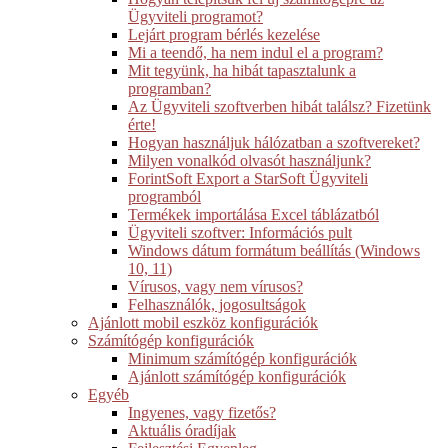
Ügyviteli programot?
Lejárt program bérlés kezelése
Mi a teendő, ha nem indul el a program?
Mit tegyünk, ha hibát tapasztalunk a
programban?
Az Ügyviteli szoftverben hibát találsz? Fizetünk
érte!
Hogyan használjuk hálózatban a szoftvereket?
Milyen vonalkód olvasót használjunk?
ForintSoft Export a StarSoft Ügyviteli
programból
Termékek importálása Excel táblázatból
Ügyviteli szoftver: Információs pult
Windows dátum formátum beállítás (Windows
10, 11)
Vírusos, vagy nem vírusos?
Felhasználók, jogosultságok
Ajánlott mobil eszköz konfigurációk
Számítógép konfigurációk
Minimum számítógép konfigurációk
Ajánlott számítógép konfigurációk
Egyéb
Ingyenes, vagy fizetős?
Aktuális óradíjak