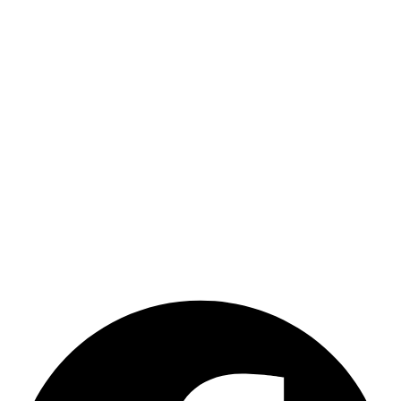
Hasznos linkek
Egyedi szoftver fejlesztése
Dobozos ügyviteli szoftvereink
Weboldal és webáruház készítés
Súgó
Kapcsolat
További megoldásaink
Keresőbarát weboldal készítés
Raktár szoftver
Szerviz szoftver
CRM Guru
NetIroda
Facebook