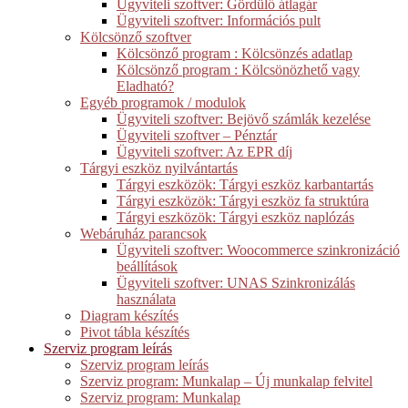
Ügyviteli szoftver: Gördülő átlagár
Ügyviteli szoftver: Információs pult
Kölcsönző szoftver
Kölcsönző program : Kölcsönzés adatlap
Kölcsönző program : Kölcsönözhető vagy
Eladható?
Egyéb programok / modulok
Ügyviteli szoftver: Bejövő számlák kezelése
Ügyviteli szoftver – Pénztár
Ügyviteli szoftver: Az EPR díj
Tárgyi eszköz nyilvántartás
Tárgyi eszközök: Tárgyi eszköz karbantartás
Tárgyi eszközök: Tárgyi eszköz fa struktúra
Tárgyi eszközök: Tárgyi eszköz naplózás
Webáruház parancsok
Ügyviteli szoftver: Woocommerce szinkronizáció
beállítások
Ügyviteli szoftver: UNAS Szinkronizálás
használata
Diagram készítés
Pivot tábla készítés
Szerviz program leírás
Szerviz program leírás
Szerviz program: Munkalap – Új munkalap felvitel
Szerviz program: Munkalap