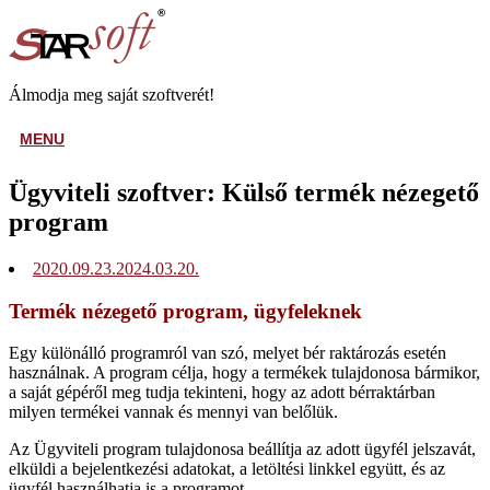
Skip
Home
to
content
Álmodja meg saját szoftverét!
MENU
MENU
Ügyviteli szoftver: Külső termék nézegető
program
2020.09.23.
2024.03.20.
Termék nézegető program, ügyfeleknek
Egy különálló programról van szó, melyet bér raktározás esetén
használnak. A program célja, hogy a termékek tulajdonosa bármikor,
a saját gépéről meg tudja tekinteni, hogy az adott bérraktárban
milyen termékei vannak és mennyi van belőlük.
Az Ügyviteli program tulajdonosa beállítja az adott ügyfél jelszavát,
elküldi a bejelentkezési adatokat, a letöltési linkkel együtt, és az
ügyfél használhatja is a programot.