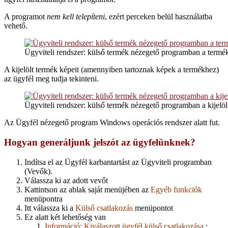
A programot
nem kell telepíteni
, ezért perceken belül használatba
vehető.
Ügyviteli rendszer: külső termék nézegető programban a termék
A kijelölt termék képeit (amennyiben tartoznak képek a termékhez)
az ügyfél meg tudja tekinteni.
Ügyviteli rendszer: külső termék nézegető programban a kijelöl
Az Ügyfél nézegető program Windows operációs rendszer alatt fut.
Hogyan generáljunk jelszót az ügyfelünknek?
Indítsa el az Ügyfél karbantartást az Ügyviteli programban
(Vevők).
Válassza ki az adott vevőt
Kattintson az ablak saját menüjében az
Egyéb funkciók
menüpontra
Itt válassza ki a
Külső csatlakozás
menüpontot
Ez alatt két lehetőség van
Információ: Kiválaszott ügyfél külső csatlakozása
: