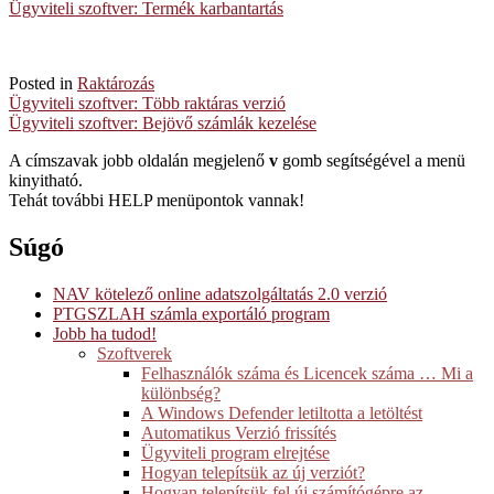
Ügyviteli szoftver: Termék karbantartás
Posted in
Raktározás
Post
Ügyviteli szoftver: Több raktáras verzió
Ügyviteli szoftver: Bejövő számlák kezelése
navigation
A címszavak jobb oldalán megjelenő
v
gomb segítségével a menü
kinyitható.
Tehát további HELP menüpontok vannak!
Súgó
NAV kötelező online adatszolgáltatás 2.0 verzió
PTGSZLAH számla exportáló program
Jobb ha tudod!
Szoftverek
Felhasználók száma és Licencek száma … Mi a
különbség?
A Windows Defender letiltotta a letöltést
Automatikus Verzió frissítés
Ügyviteli program elrejtése
Hogyan telepítsük az új verziót?
Hogyan telepítsük fel új számítógépre az