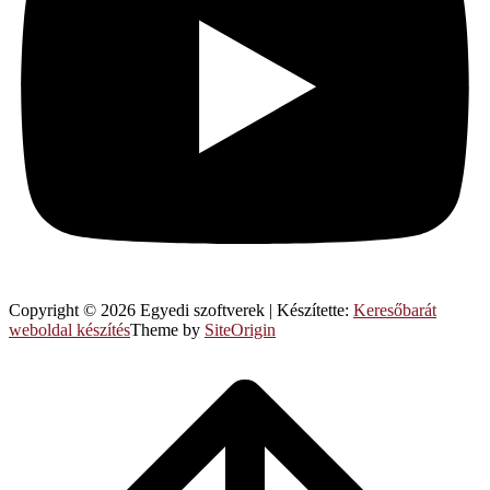
Copyright © 2026 Egyedi szoftverek
|
Készítette:
Keresőbarát
weboldal készítés
Theme by
SiteOrigin
Scroll
to
top