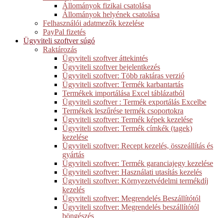
Állományok fizikai csatolása
Állományok helyének csatolása
Felhasználói adatmezők kezelése
PayPal fizetés
Ügyviteli szoftver súgó
Raktározás
Ügyviteli szoftver áttekintés
Ügyviteli szoftver bejelentkezés
Ügyviteli szoftver: Több raktáras verzió
Ügyviteli szoftver: Termék karbantartás
Termékek importálása Excel táblázatból
Ügyviteli szoftver : Termék exportálás Excelbe
Termékek leszűrése termék csoportokra
Ügyviteli szoftver: Termék képek kezelése
Ügyviteli szoftver: Termék címkék (tagek)
kezelése
Ügyviteli szoftver: Recept kezelés, összeállítás és
gyártás
Ügyviteli szoftver: Termék garanciajegy kezelése
Ügyviteli szoftver: Használati utasítás kezelés
Ügyviteli szoftver: Környezetvédelmi termékdíj
kezelés
Ügyviteli szoftver: Megrendelés Beszállítótól
Ügyviteli szoftver: Megrendelés beszállítótól
böngészés