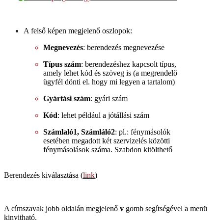
A
felső képen megjelenő oszlopok:
Megnevezés
: berendezés megnevezése
Típus szám
: berendezéshez kapcsolt típus,
amely lehet kód és szöveg is (a megrendelő
ügyfél dönti el. hogy mi legyen a tartalom)
Gyártási szám
: gyári szám
Kód
: lehet például a jótállási szám
Számlaló1, Számláló2
: pl.: fénymásolók
esetében megadott két szervizelés közötti
fénymásolások száma. Szabdon kitölthető
Berendezés kiválasztása (
link
)
Post
A címszavak jobb oldalán megjelenő
v
gomb segítségével a menü
kinyitható.