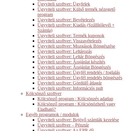
Ügyviteli szoftver: Ügyfelek
Ügyviteli szoftver: Külső termék nézegető
program
Ügyviteli szoftver: Bevételezés
Ügyviteli szoftver: Kiadás (Szállítólevél +
Számla)
Ügyviteli szoftver: Termék kuponok
Ügyviteli szoftver: Visszavételezés
Ügyviteli szoftver: Mozgások Böngészése
Ügyviteli szoftver: Leltározás
Ügyviteli szoftver: Leltár Böngészés
Ügyviteli szoftver: Árajánlat készítés
Ügyviteli szoftver: Árajánlat Böngészés
Ügyviteli szoftver: Ügyfél rendelés / foglalás
Ügyviteli szoftver: Ügyfél rendelés böngészés
Ügyviteli szoftver: Gördülő átlagár
Ügyviteli szoftver: Információs pult
Kölcsönző szoftver
Kölcsönző program : Kölcsönzés adatlap
Kölcsönző program : Kölcsönözhető vagy
Eladható?
Egyéb programok / modulok
Ügyviteli szoftver: Bejövő számlák kezelése
Ügyviteli szoftver – Pénztár
Ügyviteli szoftver: Az EPR díj