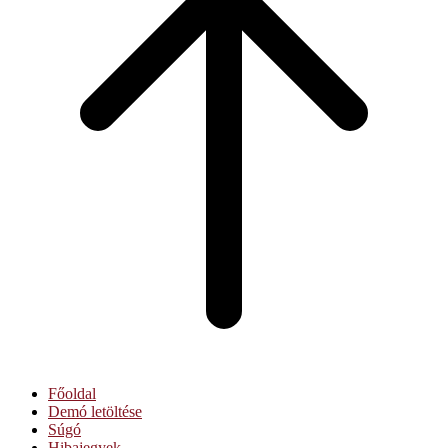
Főoldal
Demó letöltése
Súgó
Hibajegyek