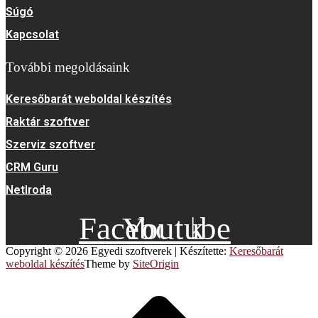
Súgó
Kapcsolat
További megoldásaink
Keresőbarát weboldal készítés
Raktár szoftver
Szerviz szoftver
CRM Guru
NetIroda
Facebook
Youtube
Copyright © 2026 Egyedi szoftverek
|
Készítette:
Keresőbarát
weboldal készítés
Theme by
SiteOrigin
Scroll
to
top