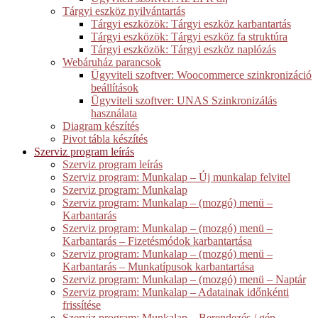
Tárgyi eszköz nyilvántartás
Tárgyi eszközök: Tárgyi eszköz karbantartás
Tárgyi eszközök: Tárgyi eszköz fa struktúra
Tárgyi eszközök: Tárgyi eszköz naplózás
Webáruház parancsok
Ügyviteli szoftver: Woocommerce szinkronizáció
beállítások
Ügyviteli szoftver: UNAS Szinkronizálás
használata
Diagram készítés
Pivot tábla készítés
Szerviz program leírás
Szerviz program leírás
Szerviz program: Munkalap – Új munkalap felvitel
Szerviz program: Munkalap
Szerviz program: Munkalap – (mozgó) menü –
Karbantarás
Szerviz program: Munkalap – (mozgó) menü –
Karbantarás – Fizetésmódok karbantartása
Szerviz program: Munkalap – (mozgó) menü –
Karbantarás – Munkatípusok karbantartása
Szerviz program: Munkalap – (mozgó) menü – Naptár
Szerviz program: Munkalap – Adatainak időnkénti
frissítése
Szerviz program: Munkalap – Berendezés / gép –