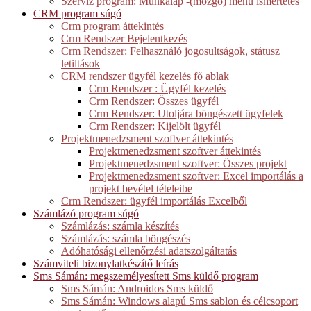
Szerviz program: Munkalap -(mozgó) menü ismertetés
CRM program súgó
Crm program áttekintés
Crm Rendszer Bejelentkezés
Crm Rendszer: Felhasználó jogosultságok, státusz
letiltások
CRM rendszer ügyfél kezelés fő ablak
Crm Rendszer : Ügyfél kezelés
Crm Rendszer: Összes ügyfél
Crm Rendszer: Utoljára böngészett ügyfelek
Crm Rendszer: Kijelölt ügyfél
Projektmenedzsment szoftver áttekintés
Projektmenedzsment szoftver áttekintés
Projektmenedzsment szoftver: Összes projekt
Projektmenedzsment szoftver: Excel importálás a
projekt bevétel tételeibe
Crm Rendszer: ügyfél importálás Excelből
Számlázó program súgó
Számlázás: számla készítés
Számlázás: számla böngészés
Adóhatósági ellenőrzési adatszolgáltatás
Számviteli bizonylatkészítő leírás
Sms Sámán: megszemélyesített Sms küldő program
Sms Sámán: Androidos Sms küldő
Sms Sámán: Windows alapú Sms sablon és célcsoport