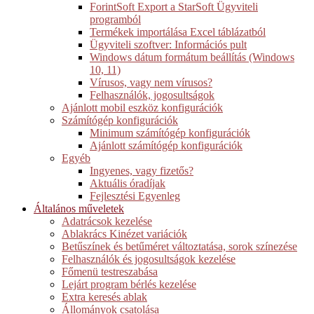
ForintSoft Export a StarSoft Ügyviteli
programból
Termékek importálása Excel táblázatból
Ügyviteli szoftver: Információs pult
Windows dátum formátum beállítás (Windows
10, 11)
Vírusos, vagy nem vírusos?
Felhasználók, jogosultságok
Ajánlott mobil eszköz konfigurációk
Számítógép konfigurációk
Minimum számítógép konfigurációk
Ajánlott számítógép konfigurációk
Egyéb
Ingyenes, vagy fizetős?
Aktuális óradíjak
Fejlesztési Egyenleg
Általános műveletek
Adatrácsok kezelése
Ablakrács Kinézet variációk
Betűszínek és betűméret változtatása, sorok színezése
Felhasználók és jogosultságok kezelése
Főmenü testreszabása
Lejárt program bérlés kezelése
Extra keresés ablak
Állományok csatolása