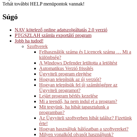
navigation
Tehát további HELP menüpontok vannak!
Súgó
NAV kötelező online adatszolgáltatás 2.0 verzió
PTGSZLAH számla exportáló program
Jobb ha tudod!
Szoftverek
Felhasználók száma és Licencek száma … Mi a
különbség?
A Windows Defender letiltotta a letöltést
Automatikus Verzió frissítés
Ügyviteli program elrejtése
Hogyan telepítsük az új verziót?
Hogyan telepítsük fel új számítógépre az
Ügyviteli programot?
Lejárt program bérlés kezelése
Mi a teendő, ha nem indul el a program?
Mit tegyünk, ha hibát tapasztalunk a
programban?
Az Ügyviteli szoftverben hibát találsz? Fizetünk
érte!
Hogyan használjuk hálózatban a szoftvereket?
Milyen vonalkód olvasót használjunk?