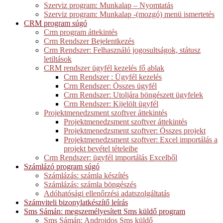
Szerviz program: Munkalap – Nyomtatás
Szerviz program: Munkalap -(mozgó) menü ismertetés
CRM program súgó
Crm program áttekintés
Crm Rendszer Bejelentkezés
Crm Rendszer: Felhasználó jogosultságok, státusz
letiltások
CRM rendszer ügyfél kezelés fő ablak
Crm Rendszer : Ügyfél kezelés
Crm Rendszer: Összes ügyfél
Crm Rendszer: Utoljára böngészett ügyfelek
Crm Rendszer: Kijelölt ügyfél
Projektmenedzsment szoftver áttekintés
Projektmenedzsment szoftver áttekintés
Projektmenedzsment szoftver: Összes projekt
Projektmenedzsment szoftver: Excel importálás a
projekt bevétel tételeibe
Crm Rendszer: ügyfél importálás Excelből
Számlázó program súgó
Számlázás: számla készítés
Számlázás: számla böngészés
Adóhatósági ellenőrzési adatszolgáltatás
Számviteli bizonylatkészítő leírás
Sms Sámán: megszemélyesített Sms küldő program
Sms Sámán: Androidos Sms küldő