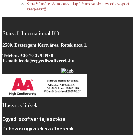
Sms Sámán: Windows alapú Sms sablon és célcsoport
szerkesztő
Starsoft International Kft.
2509. Esztergom-Kertváros, Retek utca 1.
Telefon: +36 70 379 8978
E-mail: iroda@egyediszoftverek.h
u
Hasznos linkek
Egyedi szoftver fejlesztése
Dobozos ügyviteli szoftvereink