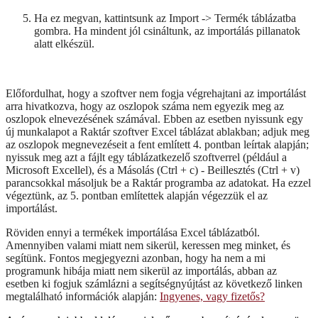
Ha ez megvan, kattintsunk az Import -> Termék táblázatba
gombra. Ha mindent jól csináltunk, az importálás pillanatok
alatt elkészül.
Előfordulhat, hogy a szoftver nem fogja végrehajtani az importálást
arra hivatkozva, hogy az oszlopok száma nem egyezik meg az
oszlopok elnevezésének számával. Ebben az esetben nyissunk egy
új munkalapot a Raktár szoftver Excel táblázat ablakban; adjuk meg
az oszlopok megnevezéseit a fent említett 4. pontban leírtak alapján;
nyissuk meg azt a fájlt egy táblázatkezelő szoftverrel (például a
Microsoft Excellel), és a Másolás (Ctrl + c) - Beillesztés (Ctrl + v)
parancsokkal másoljuk be a Raktár programba az adatokat. Ha ezzel
végeztünk, az 5. pontban említettek alapján végezzük el az
importálást.
Röviden ennyi a termékek importálása Excel táblázatból.
Amennyiben valami miatt nem sikerül, keressen meg minket, és
segítünk. Fontos megjegyezni azonban, hogy ha nem a mi
programunk hibája miatt nem sikerül az importálás, abban az
esetben ki fogjuk számlázni a segítségnyújtást az következő linken
megtalálható információk alapján:
Ingyenes, vagy fizetős?