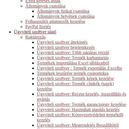
Extra keresés ablak
Állományok csatolása
Állományok fizikai csatolása
Állományok helyének csatolása
Felhasználói adatmezők kezelése
PayPal fizetés
Ügyviteli szoftver súgó
Raktározás
Ügyviteli szoftver áttekintés
Ügyviteli szoftver bejelentkezés
Ügyviteli szoftver: Több raktáras verzió
Ügyviteli szoftver: Termék karbantartás
Termékek importálása Excel táblázatból
Ügyviteli szoftver : Termék exportálás Excelbe
Termékek leszűrése termék csoportokra
Ügyviteli szoftver: Termék képek kezelése
Ügyviteli szoftver: Termék címkék (tagek)
kezelése
Ügyviteli szoftver: Recept kezelés, összeállítás és
gyártás
Ügyviteli szoftver: Termék garanciajegy kezelése
Ügyviteli szoftver: Használati utasítás kezelés
Ügyviteli szoftver: Környezetvédelmi termékdíj
kezelés
Ügyviteli szoftver: Megrendelés Beszállítótól