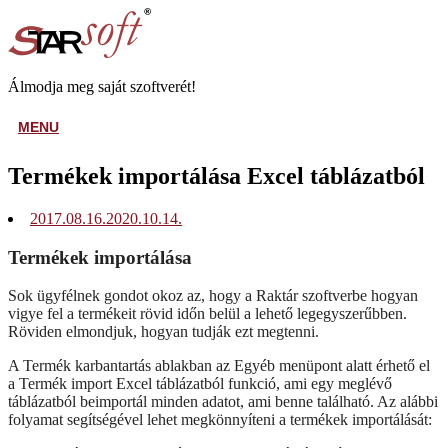
Skip
Home
to
content
Álmodja meg saját szoftverét!
MENU
MENU
Termékek importálása Excel táblázatból
2017.08.16.
2020.10.14.
Termékek importálása
Sok ügyfélnek gondot okoz az, hogy a Raktár szoftverbe hogyan
vigye fel a termékeit rövid időn belül a lehető legegyszerűbben.
Röviden elmondjuk, hogyan tudják ezt megtenni.
A Termék karbantartás ablakban az Egyéb menüpont alatt érhető el
a Termék import Excel táblázatból funkció, ami egy meglévő
táblázatból beimportál minden adatot, ami benne található. Az alábbi
folyamat segítségével lehet megkönnyíteni a termékek importálását: