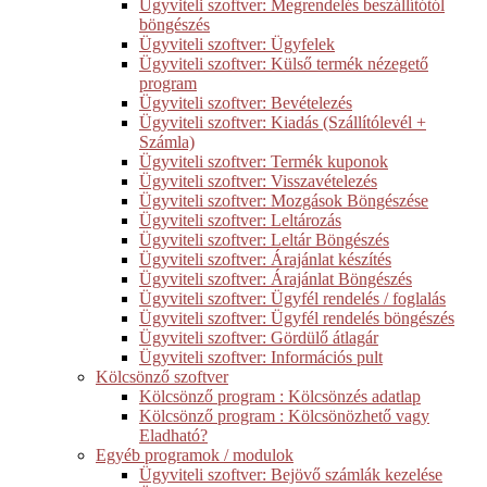
Ügyviteli szoftver: Megrendelés beszállítótól
böngészés
Ügyviteli szoftver: Ügyfelek
Ügyviteli szoftver: Külső termék nézegető
program
Ügyviteli szoftver: Bevételezés
Ügyviteli szoftver: Kiadás (Szállítólevél +
Számla)
Ügyviteli szoftver: Termék kuponok
Ügyviteli szoftver: Visszavételezés
Ügyviteli szoftver: Mozgások Böngészése
Ügyviteli szoftver: Leltározás
Ügyviteli szoftver: Leltár Böngészés
Ügyviteli szoftver: Árajánlat készítés
Ügyviteli szoftver: Árajánlat Böngészés
Ügyviteli szoftver: Ügyfél rendelés / foglalás
Ügyviteli szoftver: Ügyfél rendelés böngészés
Ügyviteli szoftver: Gördülő átlagár
Ügyviteli szoftver: Információs pult
Kölcsönző szoftver
Kölcsönző program : Kölcsönzés adatlap
Kölcsönző program : Kölcsönözhető vagy
Eladható?
Egyéb programok / modulok
Ügyviteli szoftver: Bejövő számlák kezelése