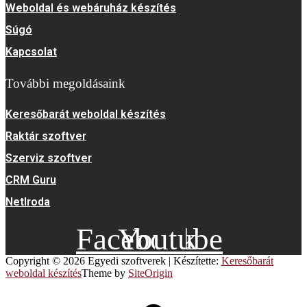
Weboldal és webáruház készítés
Súgó
Kapcsolat
További megoldásaink
Keresőbarát weboldal készítés
Raktár szoftver
Szerviz szoftver
CRM Guru
NetIroda
Facebook
Youtube
Copyright © 2026 Egyedi szoftverek
|
Készítette:
Keresőbarát
weboldal készítés
Theme by
SiteOrigin
Scroll
to