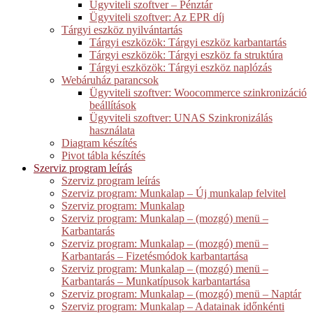
Ügyviteli szoftver – Pénztár
Ügyviteli szoftver: Az EPR díj
Tárgyi eszköz nyilvántartás
Tárgyi eszközök: Tárgyi eszköz karbantartás
Tárgyi eszközök: Tárgyi eszköz fa struktúra
Tárgyi eszközök: Tárgyi eszköz naplózás
Webáruház parancsok
Ügyviteli szoftver: Woocommerce szinkronizáció
beállítások
Ügyviteli szoftver: UNAS Szinkronizálás
használata
Diagram készítés
Pivot tábla készítés
Szerviz program leírás
Szerviz program leírás
Szerviz program: Munkalap – Új munkalap felvitel
Szerviz program: Munkalap
Szerviz program: Munkalap – (mozgó) menü –
Karbantarás
Szerviz program: Munkalap – (mozgó) menü –
Karbantarás – Fizetésmódok karbantartása
Szerviz program: Munkalap – (mozgó) menü –
Karbantarás – Munkatípusok karbantartása
Szerviz program: Munkalap – (mozgó) menü – Naptár
Szerviz program: Munkalap – Adatainak időnkénti