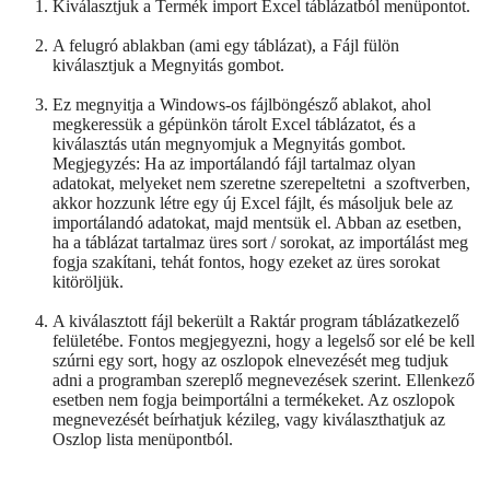
Kiválasztjuk a Termék import Excel táblázatból menüpontot.
A felugró ablakban (ami egy táblázat), a Fájl fülön
kiválasztjuk a Megnyitás gombot.
Ez megnyitja a Windows-os fájlböngésző ablakot, ahol
megkeressük a gépünkön tárolt Excel táblázatot, és a
kiválasztás után megnyomjuk a Megnyitás gombot.
Megjegyzés: Ha az importálandó fájl tartalmaz olyan
adatokat, melyeket nem szeretne szerepeltetni a szoftverben,
akkor hozzunk létre egy új Excel fájlt, és másoljuk bele az
importálandó adatokat, majd mentsük el. Abban az esetben,
ha a táblázat tartalmaz üres sort / sorokat, az importálást meg
fogja szakítani, tehát fontos, hogy ezeket az üres sorokat
kitöröljük.
A kiválasztott fájl bekerült a Raktár program táblázatkezelő
felületébe. Fontos megjegyezni, hogy a legelső sor elé be kell
szúrni egy sort, hogy az oszlopok elnevezését meg tudjuk
adni a programban szereplő megnevezések szerint. Ellenkező
esetben nem fogja beimportálni a termékeket. Az oszlopok
megnevezését beírhatjuk kézileg, vagy kiválaszthatjuk az
Oszlop lista menüpontból.