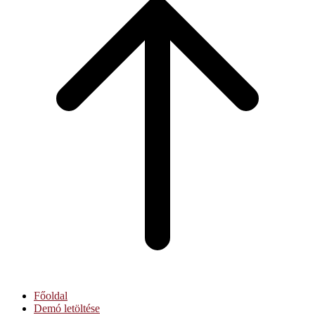
top
Főoldal
Demó letöltése