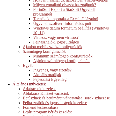
Hogyan használjuk hálózatban a szoftvereket?
Milyen vonalkód olvasót használjunk?
ForintSoft Export a StarSoft Ügyviteli
programból
Termékek importálása Excel táblázatból
Ügyviteli szoftver: Információs pult
Windows dátum formátum beállítás (Windows
10, 11)
Vírusos, vagy nem vírusos?
Felhasználók, jogosultságok
Ajánlott mobil eszköz konfigurációk
Számítógép konfigurációk
Minimum számítógép konfigurációk
Ajánlott számítógép konfigurációk
Egyéb
Ingyenes, vagy fizetős?
Aktuális óradíjak
Fejlesztési Egyenleg
Általános műveletek
Adatrácsok kezelése
Ablakrács Kinézet variációk
Betűszínek és betűméret változtatása, sorok színezése
Felhasználók és jogosultságok kezelése
Főmenü testreszabása
Lejárt program bérlés kezelése