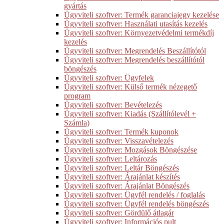
gyártás
Ügyviteli szoftver: Termék garanciajegy kezelése
Ügyviteli szoftver: Használati utasítás kezelés
Ügyviteli szoftver: Környezetvédelmi termékdíj
kezelés
Ügyviteli szoftver: Megrendelés Beszállítótól
Ügyviteli szoftver: Megrendelés beszállítótól
böngészés
Ügyviteli szoftver: Ügyfelek
Ügyviteli szoftver: Külső termék nézegető
program
Ügyviteli szoftver: Bevételezés
Ügyviteli szoftver: Kiadás (Szállítólevél +
Számla)
Ügyviteli szoftver: Termék kuponok
Ügyviteli szoftver: Visszavételezés
Ügyviteli szoftver: Mozgások Böngészése
Ügyviteli szoftver: Leltározás
Ügyviteli szoftver: Leltár Böngészés
Ügyviteli szoftver: Árajánlat készítés
Ügyviteli szoftver: Árajánlat Böngészés
Ügyviteli szoftver: Ügyfél rendelés / foglalás
Ügyviteli szoftver: Ügyfél rendelés böngészés
Ügyviteli szoftver: Gördülő átlagár
Ügyviteli szoftver: Információs pult