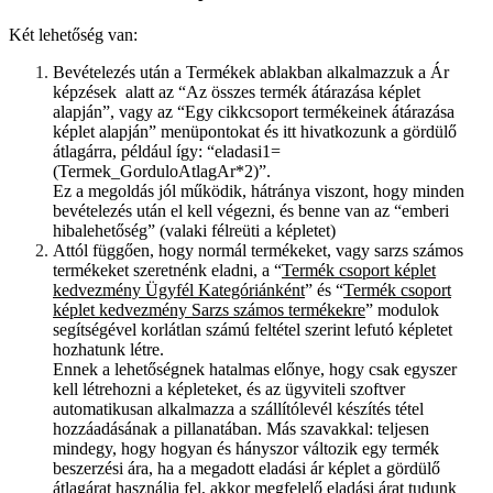
Két lehetőség van:
Bevételezés után a Termékek ablakban alkalmazzuk a Ár
képzések alatt az “Az összes termék átárazása képlet
alapján”, vagy az “Egy cikkcsoport termékeinek átárazása
képlet alapján” menüpontokat és itt hivatkozunk a gördülő
átlagárra, például így: “eladasi1=
(Termek_GorduloAtlagAr*2)”.
Ez a megoldás jól működik, hátránya viszont, hogy minden
bevételezés után el kell végezni, és benne van az “emberi
hibalehetőség” (valaki félreüti a képletet)
Attól függően, hogy normál termékeket, vagy sarzs számos
termékeket szeretnénk eladni, a “
Termék csoport képlet
kedvezmény Ügyfél Kategóriánként
” és “
Termék csoport
képlet kedvezmény Sarzs számos termékekre
” modulok
segítségével korlátlan számú feltétel szerint lefutó képletet
hozhatunk létre.
Ennek a lehetőségnek hatalmas előnye, hogy csak egyszer
kell létrehozni a képleteket, és az ügyviteli szoftver
automatikusan alkalmazza a szállítólevél készítés tétel
hozzáadásának a pillanatában. Más szavakkal: teljesen
mindegy, hogy hogyan és hányszor változik egy termék
beszerzési ára, ha a megadott eladási ár képlet a gördülő
átlagárat használja fel, akkor megfelelő eladási árat tudunk