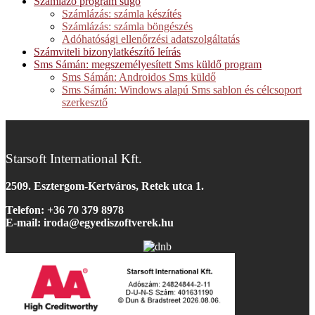
Számlázó program súgó
Számlázás: számla készítés
Számlázás: számla böngészés
Adóhatósági ellenőrzési adatszolgáltatás
Számviteli bizonylatkészítő leírás
Sms Sámán: megszemélyesített Sms küldő program
Sms Sámán: Androidos Sms küldő
Sms Sámán: Windows alapú Sms sablon és célcsoport
szerkesztő
Starsoft International Kft.
2509. Esztergom-Kertváros, Retek utca 1.
Telefon: +36 70 379 8978
E-mail: iroda@egyediszoftverek.h
u