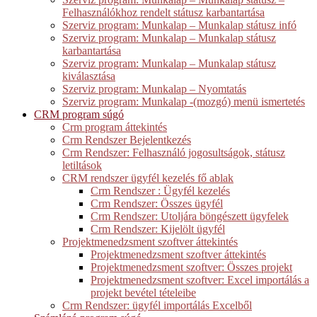
Felhasználókhoz rendelt státusz karbantartása
Szerviz program: Munkalap – Munkalap státusz infó
Szerviz program: Munkalap – Munkalap státusz
karbantartása
Szerviz program: Munkalap – Munkalap státusz
kiválasztása
Szerviz program: Munkalap – Nyomtatás
Szerviz program: Munkalap -(mozgó) menü ismertetés
CRM program súgó
Crm program áttekintés
Crm Rendszer Bejelentkezés
Crm Rendszer: Felhasználó jogosultságok, státusz
letiltások
CRM rendszer ügyfél kezelés fő ablak
Crm Rendszer : Ügyfél kezelés
Crm Rendszer: Összes ügyfél
Crm Rendszer: Utoljára böngészett ügyfelek
Crm Rendszer: Kijelölt ügyfél
Projektmenedzsment szoftver áttekintés
Projektmenedzsment szoftver áttekintés
Projektmenedzsment szoftver: Összes projekt
Projektmenedzsment szoftver: Excel importálás a
projekt bevétel tételeibe
Crm Rendszer: ügyfél importálás Excelből