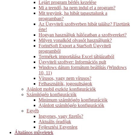
Lejárt program bérlés kezelése
Mi a teendő, ha nem indul el a program?
Mit tegyünk, ha hibát tapasztalunk a
programban?
Az Ügyviteli szoftverben hibát találsz? Fizetünk
érte!
Hogyan használjuk hálózatban a szoftvereket?
Milyen vonalkód olvasót használjunk?
ForintSoft Export a StarSoft Ügyviteli
programból
Termékek importálása Excel táblázatból
Ügyviteli szoftver: Információs pult
Windows dátum formátum beállítás (Windows
10, 11)
Vírusos, vagy nem vírusos?
Felhasználók, jogosultságok
Ajánlott mobil eszköz konfigurációk
Számítógép konfigurációk
Minimum számítógép konfigurációk
Ajánlott számítógép konfigurációk
Egyéb
Ingyenes, vagy fizetős?
Aktuális óradíjak
Fejlesztési Egyenleg
Általános műveletek