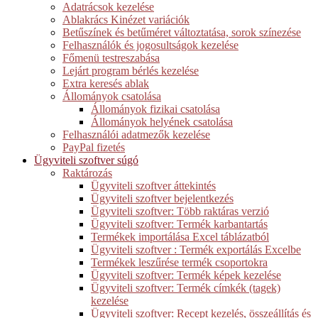
Adatrácsok kezelése
Ablakrács Kinézet variációk
Betűszínek és betűméret változtatása, sorok színezése
Felhasználók és jogosultságok kezelése
Főmenü testreszabása
Lejárt program bérlés kezelése
Extra keresés ablak
Állományok csatolása
Állományok fizikai csatolása
Állományok helyének csatolása
Felhasználói adatmezők kezelése
PayPal fizetés
Ügyviteli szoftver súgó
Raktározás
Ügyviteli szoftver áttekintés
Ügyviteli szoftver bejelentkezés
Ügyviteli szoftver: Több raktáras verzió
Ügyviteli szoftver: Termék karbantartás
Termékek importálása Excel táblázatból
Ügyviteli szoftver : Termék exportálás Excelbe
Termékek leszűrése termék csoportokra
Ügyviteli szoftver: Termék képek kezelése
Ügyviteli szoftver: Termék címkék (tagek)
kezelése
Ügyviteli szoftver: Recept kezelés, összeállítás és