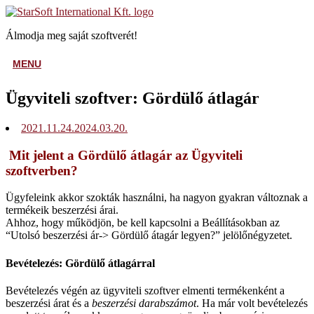
Skip
Home
to
Álmodja meg saját szoftverét!
content
MENU
MENU
Ügyviteli szoftver: Gördülő átlagár
2021.11.24.
2024.03.20.
Mit jelent a Gördülő átlagár az Ügyviteli
szoftverben?
Ügyfeleink akkor szokták használni, ha nagyon gyakran változnak a
termékeik beszerzési árai.
Ahhoz, hogy működjön, be kell kapcsolni a Beállításokban az
“Utolsó beszerzési ár-> Gördülő átagár legyen?” jelölőnégyzetet.
Bevételezés: Gördülő átlagárral
Bevételezés végén az ügyviteli szoftver elmenti termékenként a
beszerzési árat és a
beszerzési darabszámot
. Ha már volt bevételezés