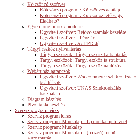
Kölcsönző szoftver
Kölcsönző program : Kölcsönzés adatlap
Kölcsönző program : Kölcsönözhető vagy
Eladható?
Egyéb programok / modulok
Ügyviteli szoftver: Bejövő számlák kezelése
Ügyviteli szoftver – Pénztár
Ügyviteli szoftver: Az EPR díj
Tárgyi eszköz nyilvántartás
Tárgyi eszközök: Tárgyi eszköz karbantartás
Tárgyi eszközök: Tárgyi eszköz fa struktúra
Tárgyi eszközök: Tárgyi eszköz naplózás
Webáruház parancsok
Ügyviteli szoftver: Woocommerce szinkronizáció
beállítások
Ügyviteli szoftver: UNAS Szinkronizálás
használata
Diagram készítés
Pivot tábla készítés
Szerviz program leírás
Szerviz program leírás
Szerviz program: Munkalap – Új munkalap felvitel
Szerviz program: Munkalap
Szerviz program: Munkalap – (mozgó) menü –
Karbantarás