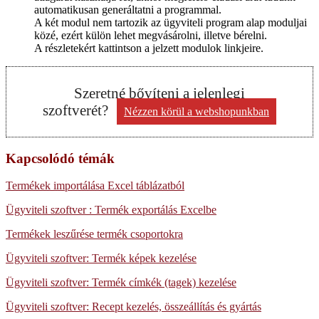
automatikusan generáltatni a programmal.
A két modul nem tartozik az ügyviteli program alap moduljai
közé, ezért külön lehet megvásárolni, illetve bérelni.
A részletekért kattintson a jelzett modulok linkjeire.
Szeretné bővíteni a jelenlegi
szoftverét?
Nézzen körül a webshopunkban
Kapcsolódó témák
Termékek importálása Excel táblázatból
Ügyviteli szoftver : Termék exportálás Excelbe
Termékek leszűrése termék csoportokra
Ügyviteli szoftver: Termék képek kezelése
Ügyviteli szoftver: Termék címkék (tagek) kezelése
Ügyviteli szoftver: Recept kezelés, összeállítás és gyártás