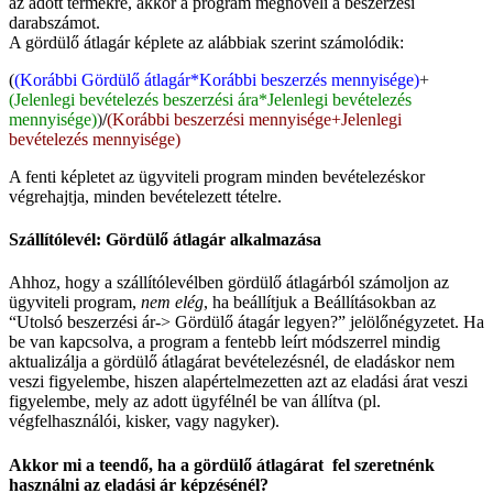
az adott termékre, akkor a program megnöveli a beszerzési
darabszámot.
A gördülő átlagár képlete az alábbiak szerint számolódik:
(
(Korábbi Gördülő átlagár*Korábbi beszerzés mennyisége)
+
(Jelenlegi bevételezés beszerzési ára*Jelenlegi bevételezés
mennyisége)
)
/
(Korábbi beszerzési mennyisége+Jelenlegi
bevételezés mennyisége)
A fenti képletet az ügyviteli program minden bevételezéskor
végrehajtja, minden bevételezett tételre.
Szállítólevél: Gördülő átlagár alkalmazása
Ahhoz, hogy a szállítólevélben gördülő átlagárból számoljon az
ügyviteli program,
nem elég
, ha beállítjuk a Beállításokban az
“Utolsó beszerzési ár-> Gördülő átagár legyen?” jelölőnégyzetet. Ha
be van kapcsolva, a program a fentebb leírt módszerrel mindig
aktualizálja a gördülő átlagárat bevételezésnél, de eladáskor nem
veszi figyelembe, hiszen alapértelmezetten azt az eladási árat veszi
figyelembe, mely az adott ügyfélnél be van állítva (pl.
végfelhasználói, kisker, vagy nagyker).
Akkor mi a teendő, ha a gördülő átlagárat fel szeretnénk
használni az eladási ár képzésénél?