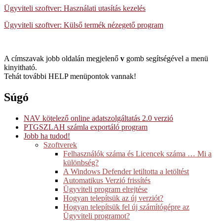
Ügyviteli szoftver: Használati utasítás kezelés
Ügyviteli szoftver: Külső termék nézegető program
Post
A címszavak jobb oldalán megjelenő
v
gomb segítségével a menü
kinyitható.
navigation
Tehát további HELP menüpontok vannak!
Súgó
NAV kötelező online adatszolgáltatás 2.0 verzió
PTGSZLAH számla exportáló program
Jobb ha tudod!
Szoftverek
Felhasználók száma és Licencek száma … Mi a
különbség?
A Windows Defender letiltotta a letöltést
Automatikus Verzió frissítés
Ügyviteli program elrejtése
Hogyan telepítsük az új verziót?
Hogyan telepítsük fel új számítógépre az
Ügyviteli programot?