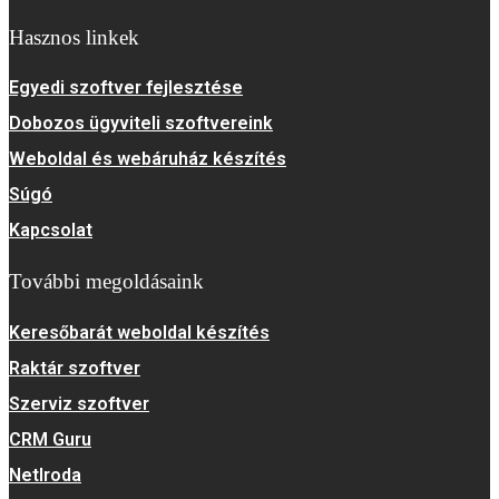
Hasznos linkek
Egyedi szoftver fejlesztése
Dobozos ügyviteli szoftvereink
Weboldal és webáruház készítés
Súgó
Kapcsolat
További megoldásaink
Keresőbarát weboldal készítés
Raktár szoftver
Szerviz szoftver
CRM Guru
NetIroda