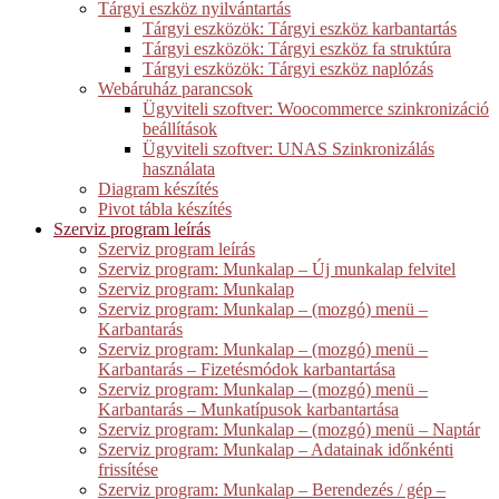
Tárgyi eszköz nyilvántartás
Tárgyi eszközök: Tárgyi eszköz karbantartás
Tárgyi eszközök: Tárgyi eszköz fa struktúra
Tárgyi eszközök: Tárgyi eszköz naplózás
Webáruház parancsok
Ügyviteli szoftver: Woocommerce szinkronizáció
beállítások
Ügyviteli szoftver: UNAS Szinkronizálás
használata
Diagram készítés
Pivot tábla készítés
Szerviz program leírás
Szerviz program leírás
Szerviz program: Munkalap – Új munkalap felvitel
Szerviz program: Munkalap
Szerviz program: Munkalap – (mozgó) menü –
Karbantarás
Szerviz program: Munkalap – (mozgó) menü –
Karbantarás – Fizetésmódok karbantartása
Szerviz program: Munkalap – (mozgó) menü –
Karbantarás – Munkatípusok karbantartása
Szerviz program: Munkalap – (mozgó) menü – Naptár
Szerviz program: Munkalap – Adatainak időnkénti
frissítése
Szerviz program: Munkalap – Berendezés / gép –