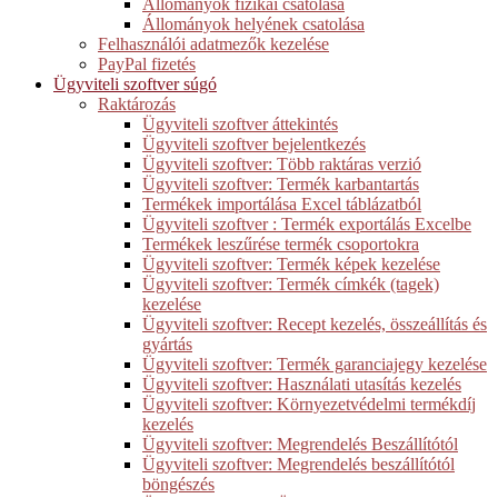
Állományok fizikai csatolása
Állományok helyének csatolása
Felhasználói adatmezők kezelése
PayPal fizetés
Ügyviteli szoftver súgó
Raktározás
Ügyviteli szoftver áttekintés
Ügyviteli szoftver bejelentkezés
Ügyviteli szoftver: Több raktáras verzió
Ügyviteli szoftver: Termék karbantartás
Termékek importálása Excel táblázatból
Ügyviteli szoftver : Termék exportálás Excelbe
Termékek leszűrése termék csoportokra
Ügyviteli szoftver: Termék képek kezelése
Ügyviteli szoftver: Termék címkék (tagek)
kezelése
Ügyviteli szoftver: Recept kezelés, összeállítás és
gyártás
Ügyviteli szoftver: Termék garanciajegy kezelése
Ügyviteli szoftver: Használati utasítás kezelés
Ügyviteli szoftver: Környezetvédelmi termékdíj
kezelés
Ügyviteli szoftver: Megrendelés Beszállítótól
Ügyviteli szoftver: Megrendelés beszállítótól
böngészés