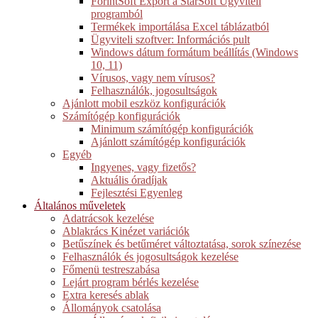
ForintSoft Export a StarSoft Ügyviteli
programból
Termékek importálása Excel táblázatból
Ügyviteli szoftver: Információs pult
Windows dátum formátum beállítás (Windows
10, 11)
Vírusos, vagy nem vírusos?
Felhasználók, jogosultságok
Ajánlott mobil eszköz konfigurációk
Számítógép konfigurációk
Minimum számítógép konfigurációk
Ajánlott számítógép konfigurációk
Egyéb
Ingyenes, vagy fizetős?
Aktuális óradíjak
Fejlesztési Egyenleg
Általános műveletek
Adatrácsok kezelése
Ablakrács Kinézet variációk
Betűszínek és betűméret változtatása, sorok színezése
Felhasználók és jogosultságok kezelése
Főmenü testreszabása
Lejárt program bérlés kezelése
Extra keresés ablak
Állományok csatolása