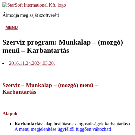
Skip
Home
to
Álmodja meg saját szoftverét!
content
MENU
MENU
Szerviz program: Munkalap – (mozgó)
menü – Karbantartás
2016.11.24.
2024.03.20.
Szerviz – Munkalap – (mozgó) menü –
Karbantartás
Alapok
Karbantartás
: alap beállítások / jogosultságok karbantartása.
A menü megjelenítése ügyféltől függően változhat!