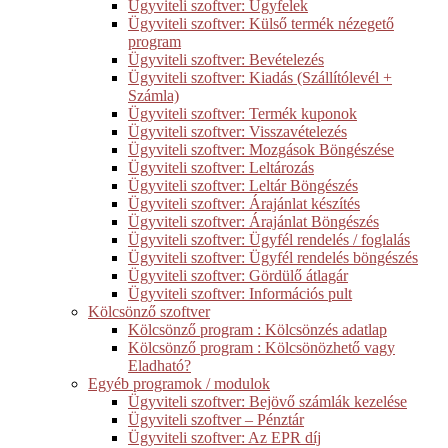
Ügyviteli szoftver: Ügyfelek
Ügyviteli szoftver: Külső termék nézegető
program
Ügyviteli szoftver: Bevételezés
Ügyviteli szoftver: Kiadás (Szállítólevél +
Számla)
Ügyviteli szoftver: Termék kuponok
Ügyviteli szoftver: Visszavételezés
Ügyviteli szoftver: Mozgások Böngészése
Ügyviteli szoftver: Leltározás
Ügyviteli szoftver: Leltár Böngészés
Ügyviteli szoftver: Árajánlat készítés
Ügyviteli szoftver: Árajánlat Böngészés
Ügyviteli szoftver: Ügyfél rendelés / foglalás
Ügyviteli szoftver: Ügyfél rendelés böngészés
Ügyviteli szoftver: Gördülő átlagár
Ügyviteli szoftver: Információs pult
Kölcsönző szoftver
Kölcsönző program : Kölcsönzés adatlap
Kölcsönző program : Kölcsönözhető vagy
Eladható?
Egyéb programok / modulok
Ügyviteli szoftver: Bejövő számlák kezelése
Ügyviteli szoftver – Pénztár
Ügyviteli szoftver: Az EPR díj