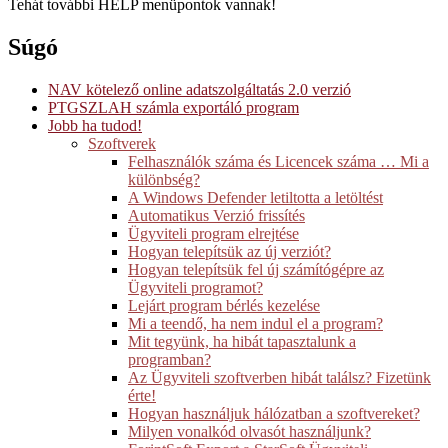
Tehát további HELP menüpontok vannak!
Súgó
NAV kötelező online adatszolgáltatás 2.0 verzió
PTGSZLAH számla exportáló program
Jobb ha tudod!
Szoftverek
Felhasználók száma és Licencek száma … Mi a
különbség?
A Windows Defender letiltotta a letöltést
Automatikus Verzió frissítés
Ügyviteli program elrejtése
Hogyan telepítsük az új verziót?
Hogyan telepítsük fel új számítógépre az
Ügyviteli programot?
Lejárt program bérlés kezelése
Mi a teendő, ha nem indul el a program?
Mit tegyünk, ha hibát tapasztalunk a
programban?
Az Ügyviteli szoftverben hibát találsz? Fizetünk
érte!
Hogyan használjuk hálózatban a szoftvereket?
Milyen vonalkód olvasót használjunk?