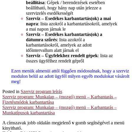
beállítása
: Gépek / berendezések esetében
beállítható, hogy hány nap után jelezze a
szervizelés esedékességét
Szerviz – Esedékes karbantartás(ok) a mai
napra
: lista azokról a karbantartásokról, amelyek
a mai napon járnak le
Szerviz – Esedékes karbantartás(ok) a
dátumra szűrés
: lista azokról a
karbantartásokról, amelyek az adott
időintervallum alatt járnak el
Szerviz – Ügyfelekhez rendelt gépek
: lista az
összes ügyfélhez rendelt gépről
Ezen menük almenüi attól függően módosulnak, hogy a szerviz
modulon belül az adott ügyfél milyen egyéb modulokat vásárolt
meg!
Posted in
Szerviz program leírás
Post
Szerviz program: Munkalap – (mozgó) menü – Karbantarás –
Fizetésmódok karbantartása
navigation
Szerviz program: Munkalap – (mozgó) menü – Karbantarás –
Munkatípusok karbantartása
A címszavak jobb oldalán megjelenő
v
gomb segítségével a menü
kinyitható.