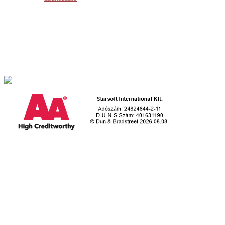
Starsoft International Kft.
2509. Esztergom-Kertváros, Retek utca 1.
Telefon: +36 70 379 8978
E-mail: iroda@egyediszoftverek.h
u
Hasznos linkek
Egyedi szoftver fejlesztése
Dobozos ügyviteli szoftvereink
Weboldal és webáruház készítés
Súgó
Kapcsolat
További megoldásaink