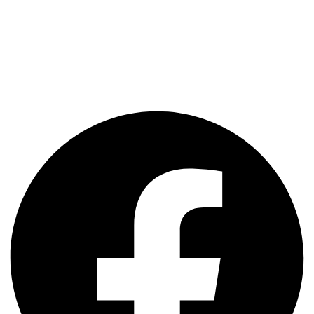
Keresőbarát weboldal készítés
Raktár szoftver
Szerviz szoftver
CRM Guru
NetIroda
Facebook