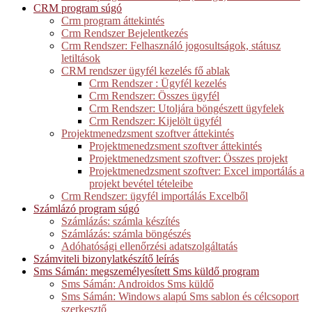
CRM program súgó
Crm program áttekintés
Crm Rendszer Bejelentkezés
Crm Rendszer: Felhasználó jogosultságok, státusz
letiltások
CRM rendszer ügyfél kezelés fő ablak
Crm Rendszer : Ügyfél kezelés
Crm Rendszer: Összes ügyfél
Crm Rendszer: Utoljára böngészett ügyfelek
Crm Rendszer: Kijelölt ügyfél
Projektmenedzsment szoftver áttekintés
Projektmenedzsment szoftver áttekintés
Projektmenedzsment szoftver: Összes projekt
Projektmenedzsment szoftver: Excel importálás a
projekt bevétel tételeibe
Crm Rendszer: ügyfél importálás Excelből
Számlázó program súgó
Számlázás: számla készítés
Számlázás: számla böngészés
Adóhatósági ellenőrzési adatszolgáltatás
Számviteli bizonylatkészítő leírás
Sms Sámán: megszemélyesített Sms küldő program
Sms Sámán: Androidos Sms küldő
Sms Sámán: Windows alapú Sms sablon és célcsoport
szerkesztő