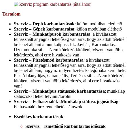
Tartalom
Szerviz – Depó karbantartások
: külön modulban elérhető
Szerviz – Gépek karbantartása
: külön modulban elérhető
Szerviz – Munkatípusok karbantartása
: a kiválasztott
felhasznált anyagnál lehetőség van arra, hogy az adott tételnél
be lehet állítani a munkatípust. Pl.: Javítás, Karbantartás,
Üzemmunka stb… Nem kötelező kitölteni, viszont van több
lekérdezés, ahol erre hivatkozás van!
Szerviz – Fizetésmód karbantartása
: a kiválasztott
felhasznált anyagnál lehetőség van arra, hogy az adott tételnél
be lehet állítani, hogy az milyen fizetés kategóriába kerül bele.
Pl.: Átalánydíjas, Garanciális, Térítéses stb …Nem kötelező
kitölteni, viszont van több lekérdezés, ahol erre hivatkozás
van!
Szerviz – Munkatípus státuszok karbantartása
: munkalap
státuszokat lehet felvinni/törölni
Szerviz – Felhasználók -Munkalap státusz jogosultság
:
Felhasználókhoz rendelhető státuszok
Esedékes karbantartások
Szerviz – Ismétlődő karbantartás időszak