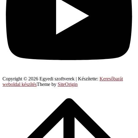
Copyright © 2026 Egyedi szoftverek
|
Készítette:
Keresőbarát
weboldal készítés
Theme by
SiteOrigin
Scroll
to
top