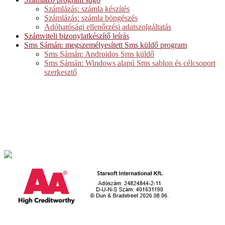
Számlázás: számla készítés
Számlázás: számla böngészés
Adóhatósági ellenőrzési adatszolgáltatás
Számviteli bizonylatkészítő leírás
Sms Sámán: megszemélyesített Sms küldő program
Sms Sámán: Androidos Sms küldő
Sms Sámán: Windows alapú Sms sablon és célcsoport
szerkesztő
Starsoft International Kft.
2509. Esztergom-Kertváros, Retek utca 1.
Telefon: +36 70 379 8978
E-mail: iroda@egyediszoftverek.h
u
Hasznos linkek