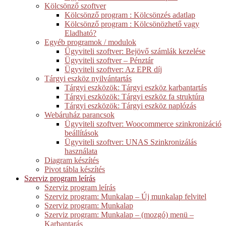
Kölcsönző szoftver
Kölcsönző program : Kölcsönzés adatlap
Kölcsönző program : Kölcsönözhető vagy
Eladható?
Egyéb programok / modulok
Ügyviteli szoftver: Bejövő számlák kezelése
Ügyviteli szoftver – Pénztár
Ügyviteli szoftver: Az EPR díj
Tárgyi eszköz nyilvántartás
Tárgyi eszközök: Tárgyi eszköz karbantartás
Tárgyi eszközök: Tárgyi eszköz fa struktúra
Tárgyi eszközök: Tárgyi eszköz naplózás
Webáruház parancsok
Ügyviteli szoftver: Woocommerce szinkronizáció
beállítások
Ügyviteli szoftver: UNAS Szinkronizálás
használata
Diagram készítés
Pivot tábla készítés
Szerviz program leírás
Szerviz program leírás
Szerviz program: Munkalap – Új munkalap felvitel
Szerviz program: Munkalap
Szerviz program: Munkalap – (mozgó) menü –
Karbantarás