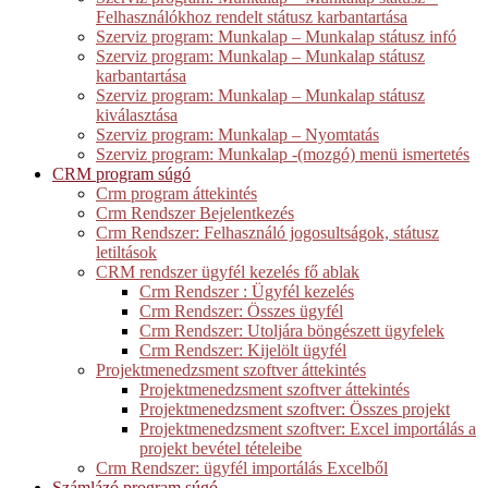
Felhasználókhoz rendelt státusz karbantartása
Szerviz program: Munkalap – Munkalap státusz infó
Szerviz program: Munkalap – Munkalap státusz
karbantartása
Szerviz program: Munkalap – Munkalap státusz
kiválasztása
Szerviz program: Munkalap – Nyomtatás
Szerviz program: Munkalap -(mozgó) menü ismertetés
CRM program súgó
Crm program áttekintés
Crm Rendszer Bejelentkezés
Crm Rendszer: Felhasználó jogosultságok, státusz
letiltások
CRM rendszer ügyfél kezelés fő ablak
Crm Rendszer : Ügyfél kezelés
Crm Rendszer: Összes ügyfél
Crm Rendszer: Utoljára böngészett ügyfelek
Crm Rendszer: Kijelölt ügyfél
Projektmenedzsment szoftver áttekintés
Projektmenedzsment szoftver áttekintés
Projektmenedzsment szoftver: Összes projekt
Projektmenedzsment szoftver: Excel importálás a
projekt bevétel tételeibe
Crm Rendszer: ügyfél importálás Excelből
Számlázó program súgó