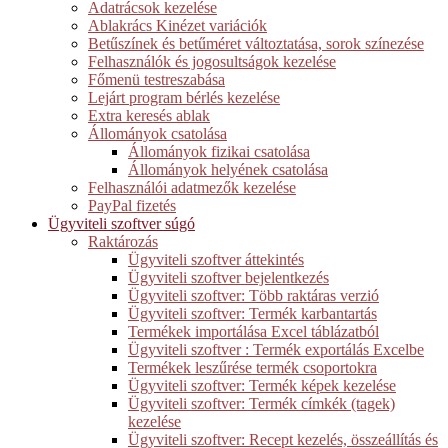
Adatrácsok kezelése
Ablakrács Kinézet variációk
Betűszínek és betűméret változtatása, sorok színezése
Felhasználók és jogosultságok kezelése
Főmenü testreszabása
Lejárt program bérlés kezelése
Extra keresés ablak
Állományok csatolása
Állományok fizikai csatolása
Állományok helyének csatolása
Felhasználói adatmezők kezelése
PayPal fizetés
Ügyviteli szoftver súgó
Raktározás
Ügyviteli szoftver áttekintés
Ügyviteli szoftver bejelentkezés
Ügyviteli szoftver: Több raktáras verzió
Ügyviteli szoftver: Termék karbantartás
Termékek importálása Excel táblázatból
Ügyviteli szoftver : Termék exportálás Excelbe
Termékek leszűrése termék csoportokra
Ügyviteli szoftver: Termék képek kezelése
Ügyviteli szoftver: Termék címkék (tagek)
kezelése
Ügyviteli szoftver: Recept kezelés, összeállítás és