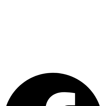
Egyedi szoftver fejlesztése
Dobozos ügyviteli szoftvereink
Weboldal és webáruház készítés
Súgó
Kapcsolat
További megoldásaink
Keresőbarát weboldal készítés
Raktár szoftver
Szerviz szoftver
CRM Guru
NetIroda
Facebook