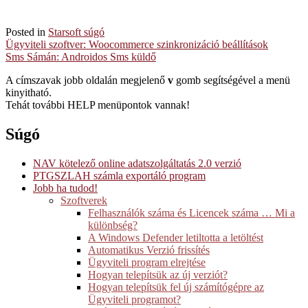
Posted in
Starsoft súgó
Post
Ügyviteli szoftver: Woocommerce szinkronizáció beállítások
Sms Sámán: Androidos Sms küldő
navigation
A címszavak jobb oldalán megjelenő
v
gomb segítségével a menü
kinyitható.
Tehát további HELP menüpontok vannak!
Súgó
NAV kötelező online adatszolgáltatás 2.0 verzió
PTGSZLAH számla exportáló program
Jobb ha tudod!
Szoftverek
Felhasználók száma és Licencek száma … Mi a
különbség?
A Windows Defender letiltotta a letöltést
Automatikus Verzió frissítés
Ügyviteli program elrejtése
Hogyan telepítsük az új verziót?
Hogyan telepítsük fel új számítógépre az
Ügyviteli programot?