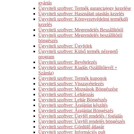
gyártás
Ügyviteli szoftver: Termék garanciajegy kezelése
Ügyviteli szoftver: Használati utasítás kezelés
Ügyviteli szoftver: Környezetvédelmi termékdíj
kezelés
Ügyviteli szoftver: Megrendelés Beszállítótól
Ügyviteli szoftver: Megrendelés beszállítótól
böngészés
Ügyviteli szoftver: Ügyfelek
Ügyviteli szoftver: Külső termék nézegető
program
Ügyviteli szoftver: Bevételezés
Ügyviteli szoftver: Kiadás (Szállítólevél +
Számla)
Ügyviteli szoftver: Termék kuponok
Ügyviteli szoftver: Visszavételezés
Ügyviteli szoftver: Mozgások Böngészése
Ügyviteli szoftver: Leltározás
Ügyviteli szoftver: Leltár Böngészés
Ügyviteli szoftver: Árajánlat készítés
Ügyviteli szoftver: Árajánlat Böngészés
Ügyviteli szoftver: Ügyfél rendelés / foglalás
Ügyviteli szoftver: Ügyfél rendelés böngészés
Ügyviteli szoftver: Gördülő átlagár
Ügyviteli szoftver: Információs pult