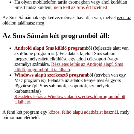
Ha olyan mobiltelefon tarifa csomagban vagy ahol korlátlan
Sms-t tudsz küldeni,
nem kell az Sms-ért fizetned
Az Sms Sámánnak egy kedvezményes havi díja van, melyet
ezen az
oldalon találhatsz meg
.
Az Sms Sámán két programból áll:
Android alapú Sms küldő program
ból (fejlesztés alatt van
az iPhone program is!). Feladata a kijelölt Sms sablon
megszemélyesített elküldése egy adott célcsoport (vagy
személy) számlára.
Részletes leírás az Android alapú Sms
küldő programból itt található
.
Windows alapú szerkesztő program
ból (tervben van egy
Mac program is). Feladata az adatok kényelmes és gyors
rögzítése (pl. Sms sablonok, csoportok, személyek
karbantartása)
Részletes leírás a Windows alapú szerkesztő programból itt
található
.
A fenti két program egy
közös, felhő alapú adatbázist használ
, mely
bárhonnan elérhető.