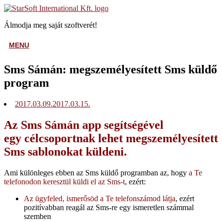
Skip
Home
to
Álmodja meg saját szoftverét!
content
MENU
MENU
Sms Sámán: megszemélyesített Sms küldő
program
2017.03.09.
2017.03.15.
Az Sms Sámán app segítségével
egy célcsoportnak lehet megszemélyesített
Sms sablonokat küldeni.
Ami különleges ebben az Sms küldő programban az, hogy
a Te
telefonodon keresztül küldi el az Sms-t
, ezért:
Az ügyfeled, ismerősöd a Te telefonszámod látja
, ezért
pozitívabban reagál az Sms-re egy ismeretlen számmal
szemben