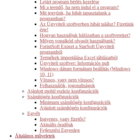
Lejárt program bérlés kezelése
Mi a teendő, ha nem indul el a program?
Mit tegyünk, ha hibát tapasztalunk a
programban?
Az Ügyviteli szoftverben hibát találsz? Fizetünk
érte!
Hogyan használjuk hálózatban a szoftvereket?
Milyen vonalkód olvasót használjunk?
ForintSoft Export a StarSoft Ügyviteli
programból
Termékek importálása Excel táblázatból
Ügyviteli szoftver: Információs pult
Windows dátum formátum beállítás (Windows
10, 11)
Vírusos, vagy nem vírusos?
Felhasználók, jogosultságok
Ajánlott mobil eszköz konfigurációk
Számítógép konfigurációk
Minimum számítógép konfigurációk
Ajánlott számítógép konfigurációk
Egyéb
Ingyenes, vagy fizetős?
Aktuális óradíjak
Fejlesztési Egyenleg
Általános műveletek