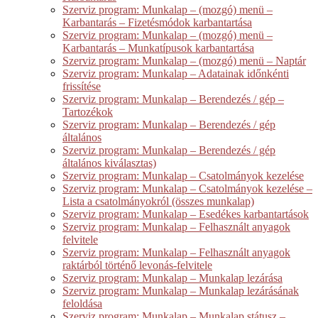
Szerviz program: Munkalap – (mozgó) menü –
Karbantarás – Fizetésmódok karbantartása
Szerviz program: Munkalap – (mozgó) menü –
Karbantarás – Munkatípusok karbantartása
Szerviz program: Munkalap – (mozgó) menü – Naptár
Szerviz program: Munkalap – Adatainak időnkénti
frissítése
Szerviz program: Munkalap – Berendezés / gép –
Tartozékok
Szerviz program: Munkalap – Berendezés / gép
általános
Szerviz program: Munkalap – Berendezés / gép
általános kiválasztas)
Szerviz program: Munkalap – Csatolmányok kezelése
Szerviz program: Munkalap – Csatolmányok kezelése –
Lista a csatolmányokról (összes munkalap)
Szerviz program: Munkalap – Esedékes karbantartások
Szerviz program: Munkalap – Felhasznált anyagok
felvitele
Szerviz program: Munkalap – Felhasznált anyagok
raktárból történő levonás-felvitele
Szerviz program: Munkalap – Munkalap lezárása
Szerviz program: Munkalap – Munkalap lezárásának
feloldása
Szerviz program: Munkalap – Munkalap státusz –