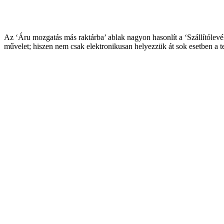
Az ‘Áru mozgatás más raktárba’ ablak nagyon hasonlít a ‘Szállítólevél
művelet; hiszen nem csak elektronikusan helyezzük át sok esetben a t