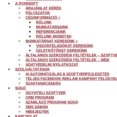
A STARSOFT
ÁRAJÁNLAT KÉRÉS
PÁLYÁZATOK
CÉGINFORMÁCIÓ »
RÓLUNK
MUNKATÁRSAINK
REFERENCIÁINK
RÓLUNK MONDTÁK
MUNKATÁRSAT KERESÜNK »
VISZONTELADÓKAT KERESÜNK
ÜZLETKÖTŐKET KERESÜNK
ÁLTALÁNOS SZERZŐDÉSI FELTÉTELEK – SZOFTV
ÁLTALÁNOS SZERZŐDÉSI FELTÉTELEK – WEB
ADATVÉDELMI NYILATKOZAT
SZOLGÁLTATÁSOK
AI AUTOMATIZÁLÁS & SZOFTVERFEJLESZTÉS
TELJES FACEBOOK REKLÁM KAMPÁNY FELÜGYE
SZAKTANÁCSADÁS
SÚGÓ
ÜGYVITELI SZOFTVER
CRM PROGRAM
SZÁMLÁZÓ PROGRAM SÚGÓ
SMS SÁMÁN
HIBAJEGYEK
KAPCSOLAT