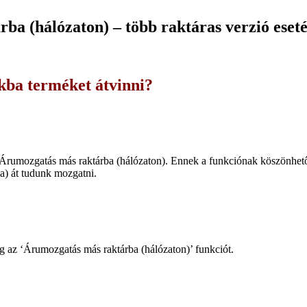
rba (hálózaton) – több raktáras verzió eset
kba terméket átvinni?
y Árumozgatás más raktárba (hálózaton). Ennek a funkciónak köszönhetőe
ba) át tudunk mozgatni.
g az ‘Árumozgatás más raktárba (hálózaton)’ funkciót.