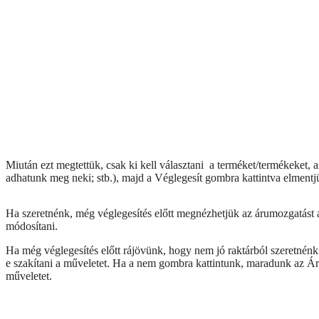
Miután ezt megtettük, csak ki kell választani a terméket/termékeket, a
adhatunk meg neki; stb.), majd a Véglegesít gombra kattintva elmentj
Ha szeretnénk, még véglegesítés előtt megnézhetjük az árumozgatást 
módosítani.
Ha még véglegesítés előtt rájövünk, hogy nem jó raktárból szeretnén
e szakítani a műveletet. Ha a nem gombra kattintunk, maradunk az Áru
műveletet.