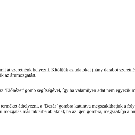
mit át szeretnénk helyezni. Kitöltjük az adatokat (hány darabot szeretné
ük az árumozgatást.
az ‘Előnézet’ gomb segítségével, így ha valamilyen adat nem egyezik m
k terméket áthelyezni, a ‘Bezár’ gombra kattintva megszakíthatjuk a fo
 mozgatás más raktárba ablaknál; ha az igen gombra, megszakítja a műve