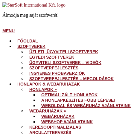
Skip
Home
to
Álmodja meg saját szoftverét!
content
MENU
MENU
FŐOLDAL
SZOFTVEREK
ÜZLETI, ÜGYVITELI SZOFTVEREK
EGYEDI SZOFTVEREK
ÜGYVITELI SZOFTVEREK – VIDEÓK
SZOFTVERFEJLESZTÉS
INGYENES PRÓBAVERZIÓK
SZOFTVERFEJLESZTÉS – MEGOLDÁSOK
HONLAPOK & WEBÁRUHÁZAK
HONLAPOK »
OPTIMALIZÁLT HONLAPOK
A HONLAPKÉSZÍTÉS FŐBB LÉPÉSEI
WEBOLDAL ÉS WEBÁRUHÁZ AJÁNLATAINK
WEBÁRUHÁZAK »
WEBÁRUHÁZAK
WEBSHOP AJÁNLATAINK
KERESŐOPTIMALIZÁLÁS
ARCULATTERVEZÉS