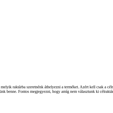
melyik raktárba szeretnénk áthelyezni a terméket. Azért kell csak a cél
zünk benne. Fontos megjegyezni, hogy amíg nem választunk ki célraktár