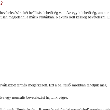
k?
evételezésére két beállítási lehetőség van. Az egyik lehetőség, amikor 
usan megjelenni a másik raktárban. Nekünk kell kézileg bevételezni. Er
kiválasztott termék megérkezett. Ezt a bal felső sarokban tehetjük meg.
va egy normális bevételezést hajtunk végre.
gyéb’ gomb ‘Bevételezés – Beemelés raktárközi mozgásból’ gombra kattin