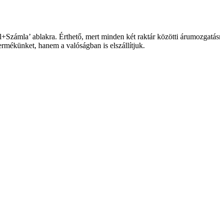
+Számla’ ablakra. Érthető, mert minden két raktár közötti árumozgatásn
ermékünket, hanem a valóságban is elszállítjuk.