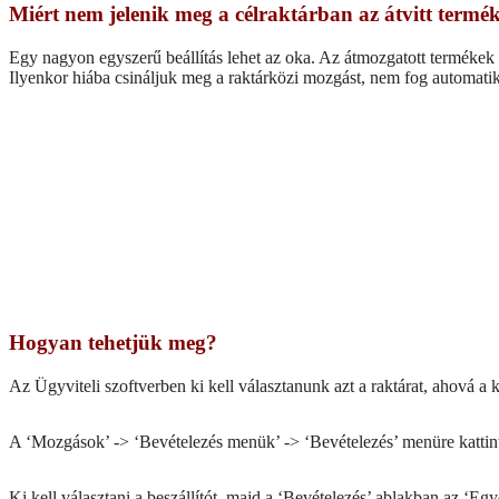
Miért nem jelenik meg a célraktárban az átvitt termé
Egy nagyon egyszerű beállítás lehet az oka. Az átmozgatott termékek b
Ilyenkor hiába csináljuk meg a raktárközi mozgást, nem fog automatik
Hogyan tehetjük meg?
Az Ügyviteli szoftverben ki kell választanunk azt a raktárat, ahová a 
A ‘Mozgások’ -> ‘Bevételezés menük’ -> ‘Bevételezés’ menüre kattint
Ki kell választani a beszállítót, majd a ‘Bevételezés’ ablakban az ‘E