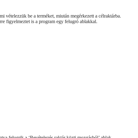
mi vételezzük be a terméket, miután megérkezett a célraktárba.
re figyelmeztet is a program egy felugró ablakkal.
tva felugrik a ‘Bevételezés raktár közti mozgásból’ ablak.