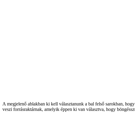
A megjelenő ablakban ki kell választanunk a bal felső sarokban, hogy 
veszi forrásraktárnak, amelyik éppen ki van választva, hogy böngéss