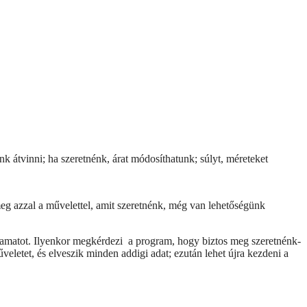
nk átvinni; ha szeretnénk, árat módosíthatunk; súlyt, méreteket
eg azzal a művelettel, amit szeretnénk, még van lehetőségünk
lyamatot. Ilyenkor megkérdezi a program, hogy biztos meg szeretnénk-
letet, és elveszik minden addigi adat; ezután lehet újra kezdeni a