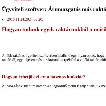
Ügyviteli szoftver: Árumozgatás más raktá
2016.11.24.
2024.03.20.
Hogyan tudunk egyik raktárunkból a mási
A több raktáras ügyviteli szoftverben található egy olyan opció, hog
raktárból) egy teljesen másik raktárunkba (például a vidéki raktárunk
Hogyan érhetjük el ezt a hasznos funkciót?
A ‘Mozgások’ menüre kattintva a legördülő menü legalján találjuk me