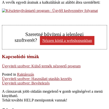
A vevők egyedi árainak a kalkulálását az alábbi ábra szemlélteti:
Szeretné bővíteni a jelenlegi
szoftverét?
Nézzen körül a webshopunkban
Kapcsolódó témák
Ügyviteli szoftver: Külső termék nézegető program
Posted in
Raktározás
Post
Ügyviteli szoftver: Használati utasítás kezelés
Ügyviteli szoftver: Bevételezés
navigation
A címszavak jobb oldalán megjelenő
v
gomb segítségével a menü
kinyitható.
Tehát további HELP menüpontok vannak!