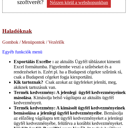
szoftverét?
Nézzen körül a webshopunkban
Haladóknak
Gombok / Menüpontok / Vezérlők
Egyéb funkciók menü
Exportálás Excelbe :
az aktuális Ügyfél táblázatot kimenti
Excel formátumba. Figyelembe veszi a szűréseket és a
rendezéseket is. Ezért pl. ha a Budapesti cégekre szűrünk rá,
csak a Budapesti cégeket fogja kiexportálni.
Kik tartoznak?
Csak azokat az ügyfeleket jeleníti, meg,
akiknek tartozásuk van.
Termék kedvezmény: A jelenlegi ügyfél kedvezményeinek
másolása
. Kimásolja belső vágólapra az aktuális ügyfél
kedvezményeit.
Termék kedvezmény: A kimásolt ügyfél kedvezményeinek
bemásolása a jelenlegi ügyfél kedvezményeibe
. Bemásolja
az előzőleg vágólapra tett ügyfél kedvezményeket a jelenlegi
ügyfél kedvezményébe, felülírva a korábbi kedvezményeket.