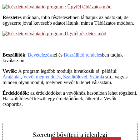
Részletes
módban, több részletesebben láthatjuk az adatokat, de
egyszerre jóval kevesebb adatot látunk, mint a Táblázatos módban.
Beszállítók
:
Bevételezés
nél és
Beszállítói rendelés
ben tudjuk
kiválasztani
Vevők
: A program legtöbb modulja hivatkozik rá, például:
Árajánlat
,
Vevői megrendelés
,
Szállítólevél, Számla
stb., vagyis
minden olyan modul, melyben vevőt ki lehet választani.
Érdeklődők
: az érdeklődőket a vevőkhöz hasonlóan lehet rögzíteni.
Ha szállítólevél készül egy érdeklődőnek, átkerül a Vevők
csoportba.
Szeretné bővíteni a jelenlegi