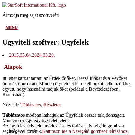
Skip
Home
to
Álmodja meg saját szoftverét!
content
MENU
MENU
Ügyviteli szoftver: Ügyfelek
2015.05.04.
2024.03.20.
Alapok
Itt lehet karbantartani az Érdeklődőket, Beszállítókat és a Vevőket
(termék típusokat). Minden ügyfelelet létre kell hozni, jellemzőikkel
együtt, hogy használni tudjuk őket (például a Bevételezésben,
Kiadásban).
Nézetek:
Táblázatos
,
Részletes
Táblázatos
módban láthatjuk az Ügyfelek összes tulajdonságait.
Minden sor egy-egy ügyfelet jelent
Az ügyfelek felvitele, módosítása és törlése a Navigáló gombsor
segítségével történik.
Kattinson ide a Navigáló gombsor leírásához
.