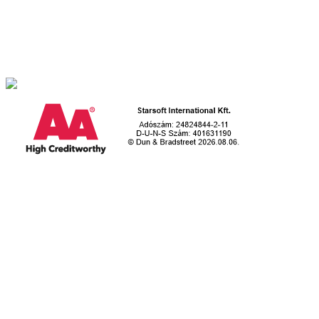
2509. Esztergom-Kertváros, Retek utca 1.
Telefon: +36 70 379 8978
E-mail: iroda@egyediszoftverek.h
u
Hasznos linkek
Egyedi szoftver fejlesztése
Dobozos ügyviteli szoftvereink
Weboldal és webáruház készítés
Súgó
Kapcsolat
További megoldásaink
Keresőbarát weboldal készítés