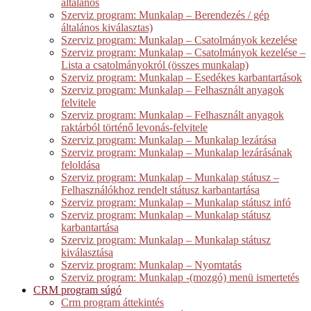
általános
Szerviz program: Munkalap – Berendezés / gép
általános kiválasztas)
Szerviz program: Munkalap – Csatolmányok kezelése
Szerviz program: Munkalap – Csatolmányok kezelése –
Lista a csatolmányokról (összes munkalap)
Szerviz program: Munkalap – Esedékes karbantartások
Szerviz program: Munkalap – Felhasznált anyagok
felvitele
Szerviz program: Munkalap – Felhasznált anyagok
raktárból történő levonás-felvitele
Szerviz program: Munkalap – Munkalap lezárása
Szerviz program: Munkalap – Munkalap lezárásának
feloldása
Szerviz program: Munkalap – Munkalap státusz –
Felhasználókhoz rendelt státusz karbantartása
Szerviz program: Munkalap – Munkalap státusz infó
Szerviz program: Munkalap – Munkalap státusz
karbantartása
Szerviz program: Munkalap – Munkalap státusz
kiválasztása
Szerviz program: Munkalap – Nyomtatás
Szerviz program: Munkalap -(mozgó) menü ismertetés
CRM program súgó
Crm program áttekintés