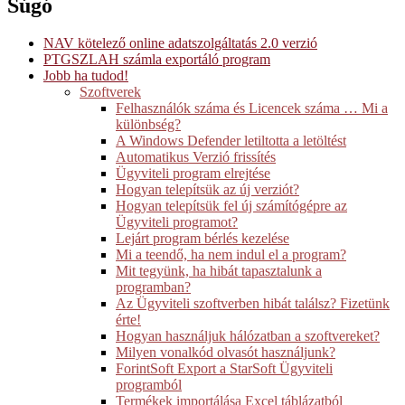
Súgó
NAV kötelező online adatszolgáltatás 2.0 verzió
PTGSZLAH számla exportáló program
Jobb ha tudod!
Szoftverek
Felhasználók száma és Licencek száma … Mi a
különbség?
A Windows Defender letiltotta a letöltést
Automatikus Verzió frissítés
Ügyviteli program elrejtése
Hogyan telepítsük az új verziót?
Hogyan telepítsük fel új számítógépre az
Ügyviteli programot?
Lejárt program bérlés kezelése
Mi a teendő, ha nem indul el a program?
Mit tegyünk, ha hibát tapasztalunk a
programban?
Az Ügyviteli szoftverben hibát találsz? Fizetünk
érte!
Hogyan használjuk hálózatban a szoftvereket?
Milyen vonalkód olvasót használjunk?
ForintSoft Export a StarSoft Ügyviteli
programból
Termékek importálása Excel táblázatból