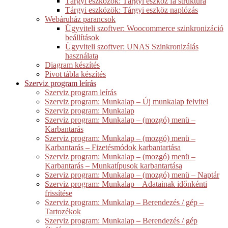
Tárgyi eszközök: Tárgyi eszköz fa struktúra
Tárgyi eszközök: Tárgyi eszköz naplózás
Webáruház parancsok
Ügyviteli szoftver: Woocommerce szinkronizáció
beállítások
Ügyviteli szoftver: UNAS Szinkronizálás
használata
Diagram készítés
Pivot tábla készítés
Szerviz program leírás
Szerviz program leírás
Szerviz program: Munkalap – Új munkalap felvitel
Szerviz program: Munkalap
Szerviz program: Munkalap – (mozgó) menü –
Karbantarás
Szerviz program: Munkalap – (mozgó) menü –
Karbantarás – Fizetésmódok karbantartása
Szerviz program: Munkalap – (mozgó) menü –
Karbantarás – Munkatípusok karbantartása
Szerviz program: Munkalap – (mozgó) menü – Naptár
Szerviz program: Munkalap – Adatainak időnkénti
frissítése
Szerviz program: Munkalap – Berendezés / gép –
Tartozékok
Szerviz program: Munkalap – Berendezés / gép