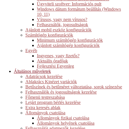
Ügyviteli szoftver: Információs pult
Windows dátum formátum beállítás (Windows
10, 11)
Vírusos, vagy nem vírusos?
Felhasználók, jogosultságok
Ajánlott mobil eszköz konfigurációk
Számítógép konfigurációk
Minimum számítógép konfigurációk
Ajánlott számítógép konfigurációk
Egyéb
Ingyenes, vagy fizetős?
Aktuális óradíjak
Fejlesztési Egyenleg
Általános műveletek
Adatrácsok kezelése
Ablakrács Kinézet variációk
Betűszínek és betűméret változtatása, sorok színezése
Felhasználók és jogosultságok kezelése
Főmenü testreszabása
Lejárt program bérlés kezelése
Extra keresés ablak
Állományok csatolása
Állományok fizikai csatolása
Állományok helyének csatolása
Felhasználói adatmezők kezelése