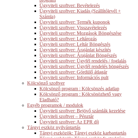
Ügyviteli szoftver: Bevételezés
Ügyviteli szoftver: Kiadás (Szállítólevél +
Számla)
Ügyviteli szoftver: Termék kuponok
Ügyviteli szoftver: Visszavételezés
Ügyviteli szoftver: Mozgások Böngészése
Ügyviteli szoftver: Leltározás
Ügyviteli szoftver: Leltár Böngészés
Ügyviteli szoftver: Árajánlat készítés
Ügyviteli szoftver: Árajánlat Böngészés
Ügyviteli szoftver: Ügyfél rendelés / foglalás
Ügyviteli szoftver: Ügyfél rendelés böngészés
Ügyviteli szoftver: Gördülő átlagár
Ügyviteli szoftver: Információs pult
Kölcsönző szoftver
Kölcsönző program : Kölcsönzés adatlap
Kölcsönző program : Kölcsönözhető vagy
Eladható?
Egyéb programok / modulok
Ügyviteli szoftver: Bejövő számlák kezelése
Ügyviteli szoftver – Pénztár
Ügyviteli szoftver: Az EPR díj
Tárgyi eszköz nyilvántartás
Tárgyi eszközök: Tárgyi eszköz karbantartás