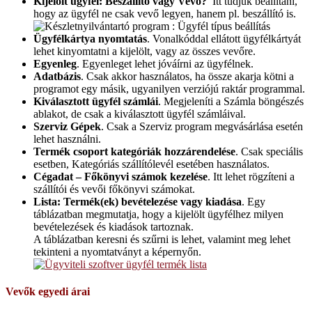
Kijelölt ügyfél: Beszállító vagy Vevő?
Itt tudjuk beállítani,
hogy az ügyfél ne csak vevő legyen, hanem pl. beszállító is.
Ügyfélkártya nyomtatás
. Vonalkóddal ellátott ügyfélkártyát
lehet kinyomtatni a kijelölt, vagy az összes vevőre.
Egyenleg
. Egyenleget lehet jóváírni az ügyfélnek.
Adatbázis
. Csak akkor használatos, ha össze akarja kötni a
programot egy másik, ugyanilyen verziójú raktár programmal.
Kiválasztott ügyfél számlái
. Megjeleníti a Számla böngészés
ablakot, de csak a kiválasztott ügyfél számláival.
Szerviz Gépek
. Csak a Szerviz program megvásárlása esetén
lehet használni.
Termék csoport kategóriák hozzárendelése
. Csak speciális
esetben, Kategóriás szállítólevél esetében használatos.
Cégadat – Főkönyvi számok kezelése
. Itt lehet rögzíteni a
szállítói és vevői főkönyvi számokat.
Lista: Termék(ek) bevételezése vagy kiadása
. Egy
táblázatban megmutatja, hogy a kijelölt ügyfélhez milyen
bevételezések és kiadások tartoznak.
A táblázatban keresni és szűrni is lehet, valamint meg lehet
tekinteni a nyomtatványt a képernyőn.
Vevők egyedi árai