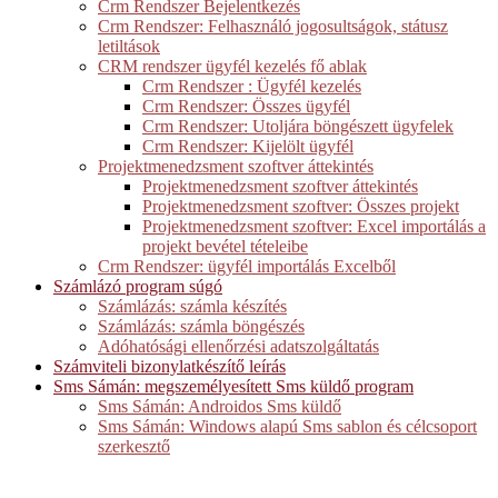
Crm Rendszer Bejelentkezés
Crm Rendszer: Felhasználó jogosultságok, státusz
letiltások
CRM rendszer ügyfél kezelés fő ablak
Crm Rendszer : Ügyfél kezelés
Crm Rendszer: Összes ügyfél
Crm Rendszer: Utoljára böngészett ügyfelek
Crm Rendszer: Kijelölt ügyfél
Projektmenedzsment szoftver áttekintés
Projektmenedzsment szoftver áttekintés
Projektmenedzsment szoftver: Összes projekt
Projektmenedzsment szoftver: Excel importálás a
projekt bevétel tételeibe
Crm Rendszer: ügyfél importálás Excelből
Számlázó program súgó
Számlázás: számla készítés
Számlázás: számla böngészés
Adóhatósági ellenőrzési adatszolgáltatás
Számviteli bizonylatkészítő leírás
Sms Sámán: megszemélyesített Sms küldő program
Sms Sámán: Androidos Sms küldő
Sms Sámán: Windows alapú Sms sablon és célcsoport
szerkesztő
Starsoft International Kft.