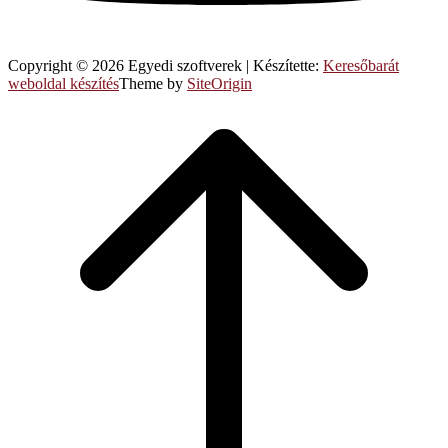
Copyright © 2026 Egyedi szoftverek
|
Készítette:
Keresőbarát
weboldal készítés
Theme by
SiteOrigin
Scroll
to
top