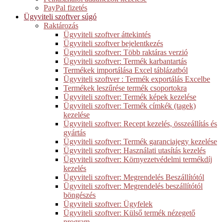
PayPal fizetés
Ügyviteli szoftver súgó
Raktározás
Ügyviteli szoftver áttekintés
Ügyviteli szoftver bejelentkezés
Ügyviteli szoftver: Több raktáras verzió
Ügyviteli szoftver: Termék karbantartás
Termékek importálása Excel táblázatból
Ügyviteli szoftver : Termék exportálás Excelbe
Termékek leszűrése termék csoportokra
Ügyviteli szoftver: Termék képek kezelése
Ügyviteli szoftver: Termék címkék (tagek)
kezelése
Ügyviteli szoftver: Recept kezelés, összeállítás és
gyártás
Ügyviteli szoftver: Termék garanciajegy kezelése
Ügyviteli szoftver: Használati utasítás kezelés
Ügyviteli szoftver: Környezetvédelmi termékdíj
kezelés
Ügyviteli szoftver: Megrendelés Beszállítótól
Ügyviteli szoftver: Megrendelés beszállítótól
böngészés
Ügyviteli szoftver: Ügyfelek
Ügyviteli szoftver: Külső termék nézegető
program