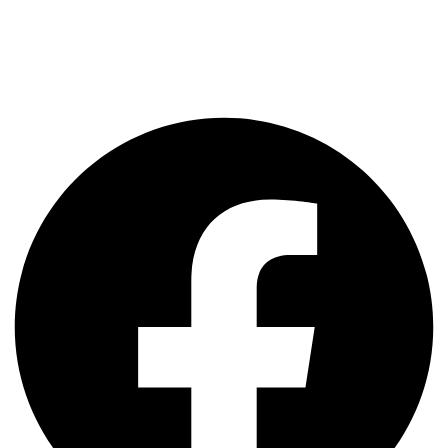
Raktár szoftver
Szerviz szoftver
CRM Guru
NetIroda
Facebook