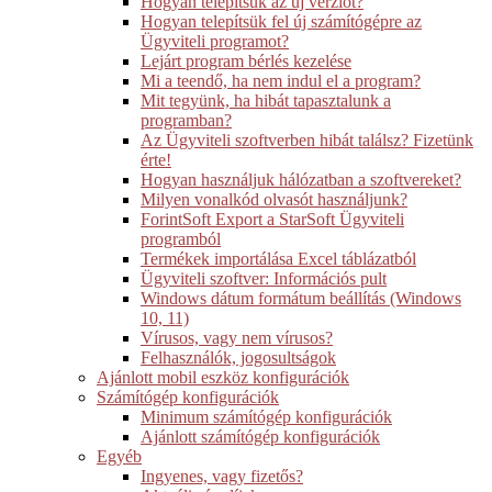
Hogyan telepítsük az új verziót?
Hogyan telepítsük fel új számítógépre az
Ügyviteli programot?
Lejárt program bérlés kezelése
Mi a teendő, ha nem indul el a program?
Mit tegyünk, ha hibát tapasztalunk a
programban?
Az Ügyviteli szoftverben hibát találsz? Fizetünk
érte!
Hogyan használjuk hálózatban a szoftvereket?
Milyen vonalkód olvasót használjunk?
ForintSoft Export a StarSoft Ügyviteli
programból
Termékek importálása Excel táblázatból
Ügyviteli szoftver: Információs pult
Windows dátum formátum beállítás (Windows
10, 11)
Vírusos, vagy nem vírusos?
Felhasználók, jogosultságok
Ajánlott mobil eszköz konfigurációk
Számítógép konfigurációk
Minimum számítógép konfigurációk
Ajánlott számítógép konfigurációk
Egyéb
Ingyenes, vagy fizetős?