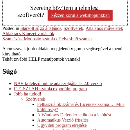
Szeretné bővíteni a jelenlegi
szoftverét?
Nézzen körül a webshopunkban
Posted in
Starsoft súgó általános
,
Szoftverek
,
Általános műveletek
Post
Ablakrács Kinézet variációk
Számlázás: Módosító számla / Helyesbítő számla
navigation
A címszavak jobb oldalán megjelenő
v
gomb segítségével a menü
kinyitható.
Tehát további HELP menüpontok vannak!
Súgó
NAV kötelező online adatszolgáltatás 2.0 verzió
PTGSZLAH számla exportáló program
Jobb ha tudod!
Szoftverek
Felhasználók száma és Licencek száma … Mi a
különbség?
A Windows Defender letiltotta a letöltést
Automatikus Verzió frissítés
Ügyviteli program elrejtése