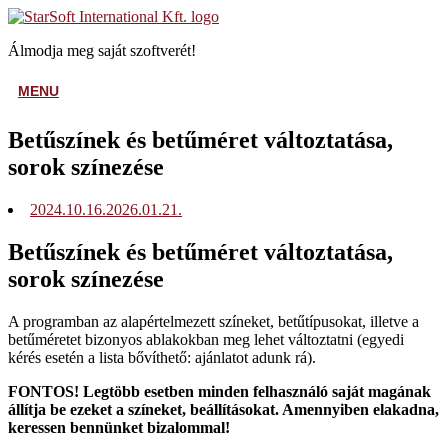
Skip
Home
to
Álmodja meg saját szoftverét!
content
MENU
MENU
Betűszínek és betűméret változtatása,
sorok színezése
2024.10.16.
2026.01.21.
Betűszínek és betűméret változtatása,
sorok színezése
A programban az alapértelmezett színeket, betűtípusokat, illetve a
betűméretet bizonyos ablakokban meg lehet változtatni (egyedi
kérés esetén a lista bővíthető: ajánlatot adunk rá).
FONTOS! Legtöbb esetben minden felhasználó saját magának
állítja be ezeket a színeket, beállításokat. Amennyiben elakadna,
keressen bennünket bizalommal!