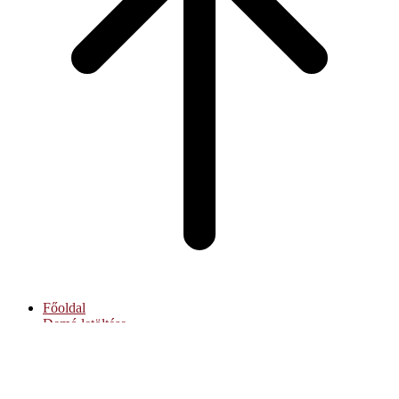
Főoldal
Demó letöltése
Súgó
Hibajegyek
Kapcsolat