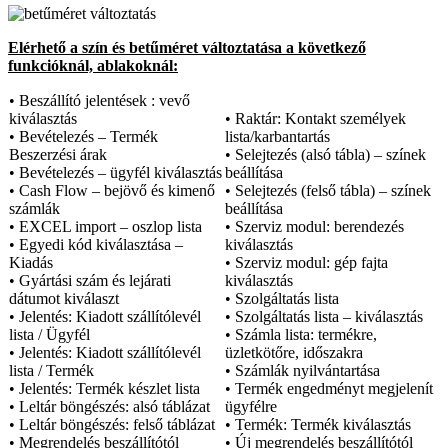
Elérhető a szín és betűméret változtatása a következő
funkcióknál, ablakoknál:
• Beszállító jelentések : vevő
kiválasztás
• Raktár: Kontakt személyek
• Bevételezés – Termék
lista/karbantartás
Beszerzési árak
• Selejtezés (alsó tábla) – színek
• Bevételezés – ügyfél kiválasztás
beállítása
• Cash Flow – bejövő és kimenő
• Selejtezés (felső tábla) – színek
számlák
beállítása
• EXCEL import – oszlop lista
• Szerviz modul: berendezés
• Egyedi kód kiválasztása –
kiválasztás
Kiadás
• Szerviz modul: gép fajta
• Gyártási szám és lejárati
kiválasztás
dátumot kiválaszt
• Szolgáltatás lista
• Jelentés: Kiadott szállítólevél
• Szolgáltatás lista – kiválasztás
lista / Ügyfél
• Számla lista: termékre,
• Jelentés: Kiadott szállítólevél
üzletkötőre, időszakra
lista / Termék
• Számlák nyilvántartása
• Jelentés: Termék készlet lista
• Termék engedményt megjelenít
• Leltár böngészés: alsó táblázat
ügyfélre
• Leltár böngészés: felső táblázat
• Termék: Termék kiválasztás
• Megrendelés beszállítótól
• Új megrendelés beszállítótól