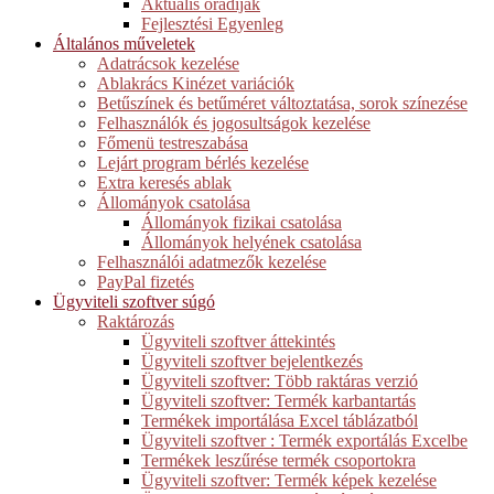
Aktuális óradíjak
Fejlesztési Egyenleg
Általános műveletek
Adatrácsok kezelése
Ablakrács Kinézet variációk
Betűszínek és betűméret változtatása, sorok színezése
Felhasználók és jogosultságok kezelése
Főmenü testreszabása
Lejárt program bérlés kezelése
Extra keresés ablak
Állományok csatolása
Állományok fizikai csatolása
Állományok helyének csatolása
Felhasználói adatmezők kezelése
PayPal fizetés
Ügyviteli szoftver súgó
Raktározás
Ügyviteli szoftver áttekintés
Ügyviteli szoftver bejelentkezés
Ügyviteli szoftver: Több raktáras verzió
Ügyviteli szoftver: Termék karbantartás
Termékek importálása Excel táblázatból
Ügyviteli szoftver : Termék exportálás Excelbe
Termékek leszűrése termék csoportokra
Ügyviteli szoftver: Termék képek kezelése