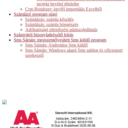
projekt bevétel tételeibe
Crm Rendszer: ügyfél importálás Excelből
Számlázó program súgó
Számlázás: számla készítés
Számlázás: számla böngészés
Adóhatósági ellenőrzési adatszolgáltatás
Számviteli bizonylatkészítő leírás
Sms Sámán: megszemélyesített Sms küldő program
Sms Sámán: Androidos Sms küldő
Sms Sámán: Windows alapú Sms sablon és célcsoport
szerkesztő
Starsoft International Kft.
2509. Esztergom-Kertváros, Retek utca 1.
Telefon: +36 70 379 8978
E-mail: iroda@egyediszoftverek.h
u