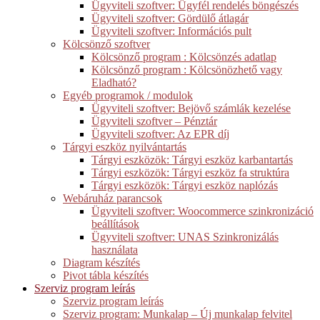
Ügyviteli szoftver: Ügyfél rendelés böngészés
Ügyviteli szoftver: Gördülő átlagár
Ügyviteli szoftver: Információs pult
Kölcsönző szoftver
Kölcsönző program : Kölcsönzés adatlap
Kölcsönző program : Kölcsönözhető vagy
Eladható?
Egyéb programok / modulok
Ügyviteli szoftver: Bejövő számlák kezelése
Ügyviteli szoftver – Pénztár
Ügyviteli szoftver: Az EPR díj
Tárgyi eszköz nyilvántartás
Tárgyi eszközök: Tárgyi eszköz karbantartás
Tárgyi eszközök: Tárgyi eszköz fa struktúra
Tárgyi eszközök: Tárgyi eszköz naplózás
Webáruház parancsok
Ügyviteli szoftver: Woocommerce szinkronizáció
beállítások
Ügyviteli szoftver: UNAS Szinkronizálás
használata
Diagram készítés
Pivot tábla készítés
Szerviz program leírás
Szerviz program leírás
Szerviz program: Munkalap – Új munkalap felvitel