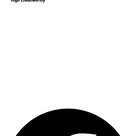
Hasznos linkek
Egyedi szoftver fejlesztése
Dobozos ügyviteli szoftvereink
Weboldal és webáruház készítés
Súgó
Kapcsolat
További megoldásaink
Keresőbarát weboldal készítés
Raktár szoftver
Szerviz szoftver
CRM Guru
NetIroda
Facebook