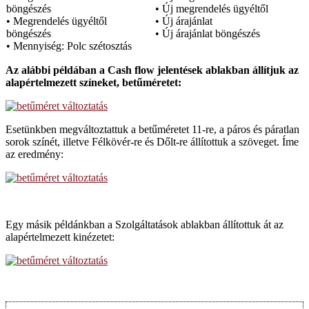
böngészés
• Új megrendelés ügyéltől
• Megrendelés ügyéltől
• Új árajánlat
böngészés
• Új árajánlat böngészés
• Mennyiség: Polc szétosztás
Az alábbi példában a Cash flow jelentések ablakban állítjuk az
alapértelmezett színeket, betűméretet:
Esetünkben megváltoztattuk a betűméretet 11-re, a páros és páratlan
sorok színét, illetve Félkövér-re és Dőlt-re állítottuk a szöveget. Íme
az eredmény:
Egy másik példánkban a Szolgáltatások ablakban állítottuk át az
alapértelmezett kinézetet: