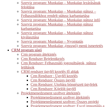
Szerviz program: Munkalap – Munkalap lezárásának
feloldása
Szerviz program: Munkalap – Munkalap státusz –
Felhasználókhoz rendelt státusz karbantartása
Szerviz program: Munkalap – Munkalap státusz infó
Szerviz program: Munkalap – Munkalap státusz
karbantartása
Szerviz program: Munkalap – Munkalap státusz
kiválasztása
Szerviz program: Munkalap – Nyomtatás
Szerviz program: Munkalap -(mozgó) menü ismertetés
CRM program súgó
Crm program áttekintés
Crm Rendszer Bejelentkezés
Crm Rendszer: Felhasználó jogosultságok, státusz
letiltások
CRM rendszer ügyfél kezelés fő ablak
Crm Rendszer : Ügyfél kezelés
Crm Rendszer: Összes ügyfél
Crm Rendszer: Utoljára böngészett ügyfelek
Crm Rendszer: Kijelölt ügyfél
Projektmenedzsment szoftver áttekintés
Projektmenedzsment szoftver áttekintés
Projektmenedzsment szoftver: Összes projekt
Projektmenedzsment szoftver: Excel importálás a