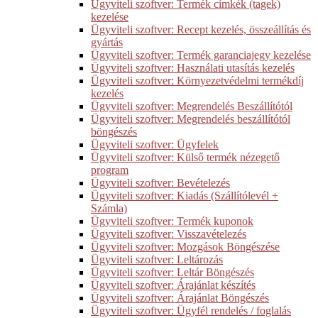
Ügyviteli szoftver: Termék címkék (tagek)
kezelése
Ügyviteli szoftver: Recept kezelés, összeállítás és
gyártás
Ügyviteli szoftver: Termék garanciajegy kezelése
Ügyviteli szoftver: Használati utasítás kezelés
Ügyviteli szoftver: Környezetvédelmi termékdíj
kezelés
Ügyviteli szoftver: Megrendelés Beszállítótól
Ügyviteli szoftver: Megrendelés beszállítótól
böngészés
Ügyviteli szoftver: Ügyfelek
Ügyviteli szoftver: Külső termék nézegető
program
Ügyviteli szoftver: Bevételezés
Ügyviteli szoftver: Kiadás (Szállítólevél +
Számla)
Ügyviteli szoftver: Termék kuponok
Ügyviteli szoftver: Visszavételezés
Ügyviteli szoftver: Mozgások Böngészése
Ügyviteli szoftver: Leltározás
Ügyviteli szoftver: Leltár Böngészés
Ügyviteli szoftver: Árajánlat készítés
Ügyviteli szoftver: Árajánlat Böngészés
Ügyviteli szoftver: Ügyfél rendelés / foglalás