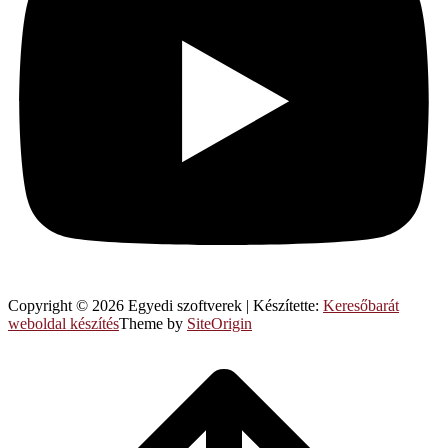
Copyright © 2026 Egyedi szoftverek
|
Készítette:
Keresőbarát
weboldal készítés
Theme by
SiteOrigin
Scroll
to
top