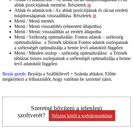
ablak pozíciójának mentése. Részletek
itt
Ablak és adatrácsok / Az ablak pozíciójának és rácsai eredeti
tulajdonságainak visszaállítása. Részletek
itt
Menü / Menü mentés
Menü / Menü visszatöltés (elmentett állapotba)
Menü / Menü: visszaállítás az eredeti állapotba
Menü / Szélesség optimalizálás: Fontos adatok – szélesség
optimalizálása: a Termék táblázat Fontos adatok oszlopainak
a szélességét optimalizálja a benne levő adatoktól függően
Menü / Minden oszlop – szélesség optimalizálása: a Termék
táblázat összes oszlopainak a szélességét optimalizálja a benne
levő adatoktól függően
Bezár gomb
:
Bezárja a Szállítólevél + Számla ablakot. Előtte
megkérdezi a felhasználót, hogy valóban be szeretné zárni.
Szeretné bővíteni a jelenlegi
szoftverét?
Nézzen körül a webshopunkban