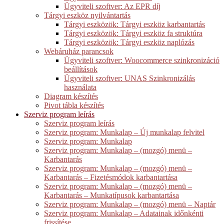
Ügyviteli szoftver: Az EPR díj
Tárgyi eszköz nyilvántartás
Tárgyi eszközök: Tárgyi eszköz karbantartás
Tárgyi eszközök: Tárgyi eszköz fa struktúra
Tárgyi eszközök: Tárgyi eszköz naplózás
Webáruház parancsok
Ügyviteli szoftver: Woocommerce szinkronizáció
beállítások
Ügyviteli szoftver: UNAS Szinkronizálás
használata
Diagram készítés
Pivot tábla készítés
Szerviz program leírás
Szerviz program leírás
Szerviz program: Munkalap – Új munkalap felvitel
Szerviz program: Munkalap
Szerviz program: Munkalap – (mozgó) menü –
Karbantarás
Szerviz program: Munkalap – (mozgó) menü –
Karbantarás – Fizetésmódok karbantartása
Szerviz program: Munkalap – (mozgó) menü –
Karbantarás – Munkatípusok karbantartása
Szerviz program: Munkalap – (mozgó) menü – Naptár
Szerviz program: Munkalap – Adatainak időnkénti
frissítése