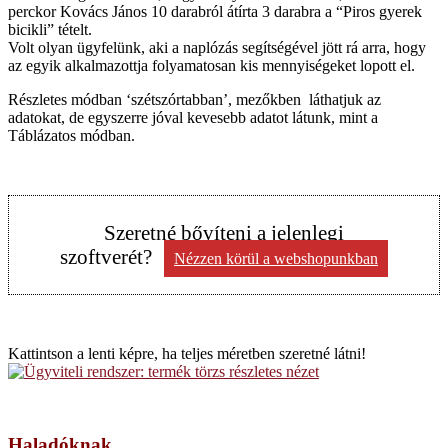
perckor Kovács János 10 darabról átírta 3 darabra a “Piros gyerek
bicikli” tételt.
Volt olyan ügyfelünk, aki a naplózás segítségével jött rá arra, hogy
az egyik alkalmazottja folyamatosan kis mennyiségeket lopott el.
Részletes módban ‘szétszórtabban’, mezőkben láthatjuk az
adatokat, de egyszerre jóval kevesebb adatot látunk, mint a
Táblázatos módban.
Szeretné bővíteni a jelenlegi
szoftverét?
Nézzen körül a webshopunkban
Kattintson a lenti képre, ha teljes méretben szeretné látni!
Haladóknak