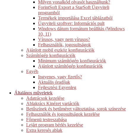
Milyen vonalkód olvasót használjunk?
ForintSoft Export a StarSoft Ügyviteli
programból
Termékek importálása Excel táblázatból
Ügyviteli szoftver: Információs pult
Windows dátum formátum beállítás (Windows
10, 11)
Vírusos, vagy nem vírusos?
Felhasználók, jogosultságok
Ajánlott mobil eszköz konfigurációk
Számítógép konfigurációk
Minimum számítógép konfigurációk
Ajánlott számítógép konfigurációk
Egyéb
Ingyenes, vagy fizetős?
Aktuális óradíjak
Fejlesztési Egyenleg
Általános műveletek
Adatrácsok kezelése
Ablakrács Kinézet variációk
Betűszínek és betűméret változtatása, sorok színezése
Felhasználók és jogosultságok kezelése
Főmenü testreszabása
Lejárt program bérlés kezelése
Extra keresés ablak