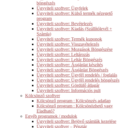
böngészés
Ügyviteli szoftver: Ügyfelek
Ügyviteli szoftver: Külső termék nézegető
program
Ügyviteli szoftver: Bevételezés
Ügyviteli szoftver: Kiadás (Szállítólevél +
Számla)
Ügyviteli szoftver: Termék kuponok
Ügyviteli szoftver: Visszavételezés
Ügyviteli szoftver: Mozgások Böngészése
Ügyviteli szoftver: Leltározás
Ügyviteli szoftver: Leltár Böngészés
Ügyviteli szoftver: Árajánlat készítés
Ügyviteli szoftver: Árajánlat Böngészés
Ügyviteli szoftver: Ügyfél rendelés / foglalás
Ügyviteli szoftver: Ügyfél rendelés böngészés
Ügyviteli szoftver: Gördülő átlagár
Ügyviteli szoftver: Információs pult
Kölcsönző szoftver
Kölcsönző program : Kölcsönzés adatlap
Kölcsönző program : Kölcsönözhető vagy
Eladható?
Egyéb programok / modulok
Ügyviteli szoftver: Bejövő számlák kezelése
Ügyviteli szoftver – Pénztár