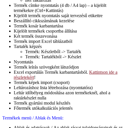
Bér raktározás
Termék címke nyomtatás (4 db / A4 lap) – a kijelölt
termékekre (Ctrl+Kattintás)
Kijelölt termék nyomtatás saját tervezésű etikettre
Beszállító cikkszámának kezelése
Termék kosár karbantartása
Kijelölt termékek csoportba állítása
Két termék összevonása
Termék import Excel táblázatból
Tartalék képzés
Termék: Készletből -> Tartalék
Termék: Tartalékból -> Készlet
Nyomtatás
Termék leírás szövegként látszódjon
Excel exportálás Termék karbantartásból.
Kattintson ide a
részletekért
!
Termék képek import (csoport)
Leltározáshoz lista létrehozása (nyomtatóra)
Leltár időbélyeg módosítása azon termékeknél, ahol a
raktárkészlet nulla
Termék gyártási modul készítés
Főtermék utókalkulációs jelentés
Termékek menü / Ablak és Menü:
Ablak és adatrácsok / Az ablak rácsai tulajdonságainak és az