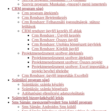
Szerviz program: Munkalap -(mozgó) menü ismertetés
CRM program súgó
Crm program áttekintés
Crm Rendszer Bejelentkezés
Crm Rendszer: Felhasználó jogosultságok, státusz
letiltások
CRM rendszer ügyfél kezelés fő ablak
Crm Rendszer : Ügyfél kezelés
Crm Rendszer: Összes ügyfél
Crm Rendszer: Utoljára böngészett ügyfelek
Crm Rendszer: Kijelölt ügyfél
Projektmenedzsment szoftver áttekintés
Projektmenedzsment szoftver áttekintés
Projektmenedzsment szoftver: Összes projekt
Projektmenedzsment szoftver: Excel importálás a
projekt bevétel tételeibe
Crm Rendszer: ügyfél importálás Excelből
Számlázó program súgó
Számlázás: számla készítés
Számlázás: számla böngészés
Adóhatósági ellenőrzési adatszolgáltatás
Számviteli bizonylatkészítő leírás
Sms Sámán: megszemélyesített Sms küldő program
Sms Sámán: Androidos Sms küldő