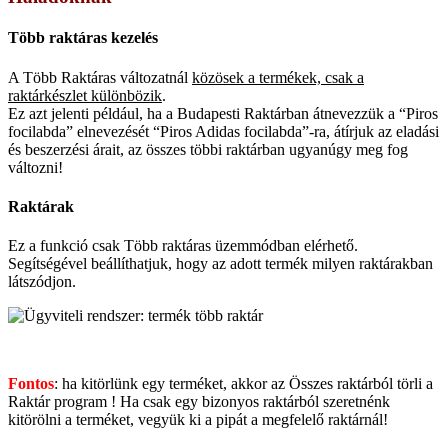
Több raktáras kezelés
A Több Raktáras változatnál
közösek a termékek, csak a
raktárkészlet különbözik
.
Ez azt jelenti például, ha a Budapesti Raktárban átnevezzük a “Piros
focilabda” elnevezését “Piros Adidas focilabda”-ra, átírjuk az eladási
és beszerzési árait, az összes többi raktárban ugyanúgy meg fog
változni!
Raktárak
Ez a funkció csak Több raktáras üzemmódban elérhető.
Segítségével beállíthatjuk, hogy az adott termék milyen raktárakban
látszódjon.
Fontos
: ha kitörlünk egy terméket, akkor az Összes raktárból törli a
Raktár program ! Ha csak egy bizonyos raktárból szeretnénk
kitörölni a terméket, vegyük ki a pipát a megfelelő raktárnál!