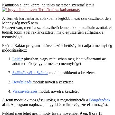
Kattintson a lenti képre, ha teljes méretben szeretné látni!
A Termék karbantartás ablakban a legtöbb mező szerkeszthető, de a
Mennyiség mező nem.
Ez azért van, mert ha szerkeszthető lenne, akkor az alkalmazottak el
tudnák lopni a fél raktárkészletet, majd egyszerűen átírhatnák a
mennyiséget.
Ezért a Raktár program a következő lehetőségeket adja a mennyiség
módosításához:
Leltár
: pluszban, vagy mínuszban meg lehet változtatni az
adott termék (vagy termékek) mennyiségét
Szállítólevél + Számla
modul: csökkenti a készletet
Bevételezés
modul: növeli a készletet
Visszavételezés
modul: növeli a készletet
A fenti modulok mozgásai utólag is megtekinthetők a
Böngészések
alatt. A program naplózza, hogy ki és mikor végezte el a mozgást.
Például meg lehet nézni, hogy tavaly november 9-én, 8 óra 11