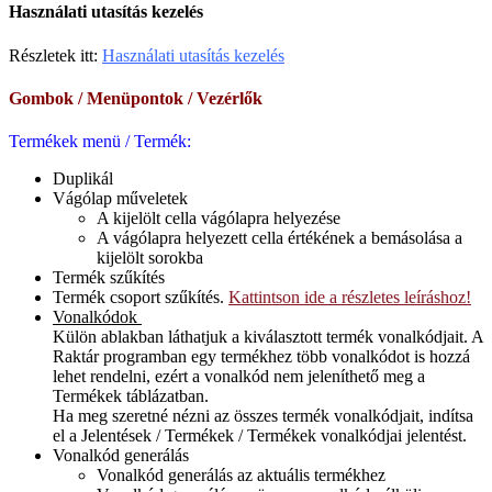
Használati utasítás kezelés
Részletek itt:
Használati utasítás kezelés
Gombok / Menüpontok / Vezérlők
Termékek menü / Termék:
Duplikál
Vágólap műveletek
A kijelölt cella vágólapra helyezése
A vágólapra helyezett cella értékének a bemásolása a
kijelölt sorokba
Termék szűkítés
Termék csoport szűkítés.
Kattintson ide a részletes leíráshoz!
Vonalkódok
Külön ablakban láthatjuk a kiválasztott termék vonalkódjait. A
Raktár programban egy termékhez több vonalkódot is hozzá
lehet rendelni, ezért a vonalkód nem jeleníthető meg a
Termékek táblázatban.
Ha meg szeretné nézni az összes termék vonalkódjait, indítsa
el a Jelentések / Termékek / Termékek vonalkódjai jelentést.
Vonalkód generálás
Vonalkód generálás az aktuális termékhez