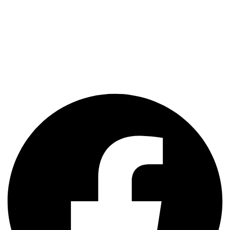
További megoldásaink
Keresőbarát weboldal készítés
Raktár szoftver
Szerviz szoftver
CRM Guru
NetIroda
Facebook