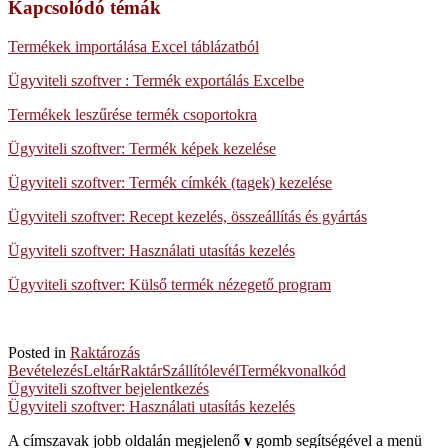
Kapcsolódó témák
Termékek importálása Excel táblázatból
Ügyviteli szoftver : Termék exportálás Excelbe
Termékek leszűrése termék csoportokra
Ügyviteli szoftver: Termék képek kezelése
Ügyviteli szoftver: Termék címkék (tagek) kezelése
Ügyviteli szoftver: Recept kezelés, összeállítás és gyártás
Ügyviteli szoftver: Használati utasítás kezelés
Ügyviteli szoftver: Külső termék nézegető program
Posted in
Raktározás
Bevételezés
Leltár
Raktár
Szállítólevél
Termék
vonalkód
Post
Ügyviteli szoftver bejelentkezés
Ügyviteli szoftver: Használati utasítás kezelés
navigation
A címszavak jobb oldalán megjelenő
v
gomb segítségével a menü