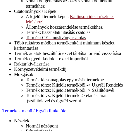
Vonalkód generálás az összes vonalkód nélküli
termékhez
Csatolmányok / Képek
A kijelölt termék képei.
Kattinson ide a részletes
leíráshoz
!
Állományok hozzárendelése termékekhez
Termék: használati utasítás csatolás
Termék: CE tanusítvány csatolás
Több raktáros módban termékenként minimum készlet
karbantartása
Termék adatok beszállítói excel táblába történő visszaírása
Termék egyedi kódok – excel importból
Raktár kiválasztása
Környezetvédelmi termékdíj
Mozgások
Termék kicsomagolás egy másik termékbe
Termék törzs: Kijelölt termékből -> Ügyfél Rendelés
Termék törzs: Kijelölt termékből -> Szállítólevél
Termék törzs: Kijelölt termék -> eladási árai
(szállítólevél és ügyfél szerint
Termékek menü / Egyéb funkciók:
Nézetek
Normál nézőpont