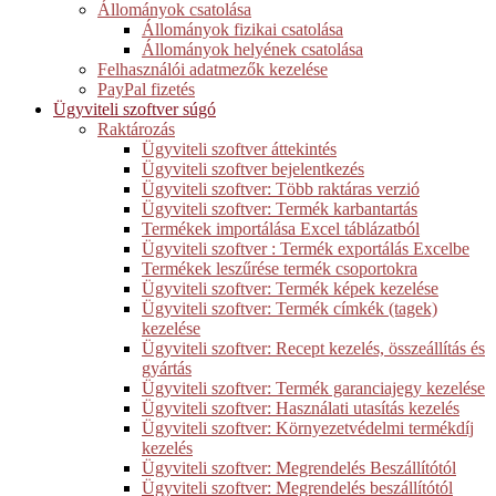
Állományok csatolása
Állományok fizikai csatolása
Állományok helyének csatolása
Felhasználói adatmezők kezelése
PayPal fizetés
Ügyviteli szoftver súgó
Raktározás
Ügyviteli szoftver áttekintés
Ügyviteli szoftver bejelentkezés
Ügyviteli szoftver: Több raktáras verzió
Ügyviteli szoftver: Termék karbantartás
Termékek importálása Excel táblázatból
Ügyviteli szoftver : Termék exportálás Excelbe
Termékek leszűrése termék csoportokra
Ügyviteli szoftver: Termék képek kezelése
Ügyviteli szoftver: Termék címkék (tagek)
kezelése
Ügyviteli szoftver: Recept kezelés, összeállítás és
gyártás
Ügyviteli szoftver: Termék garanciajegy kezelése
Ügyviteli szoftver: Használati utasítás kezelés
Ügyviteli szoftver: Környezetvédelmi termékdíj
kezelés
Ügyviteli szoftver: Megrendelés Beszállítótól
Ügyviteli szoftver: Megrendelés beszállítótól