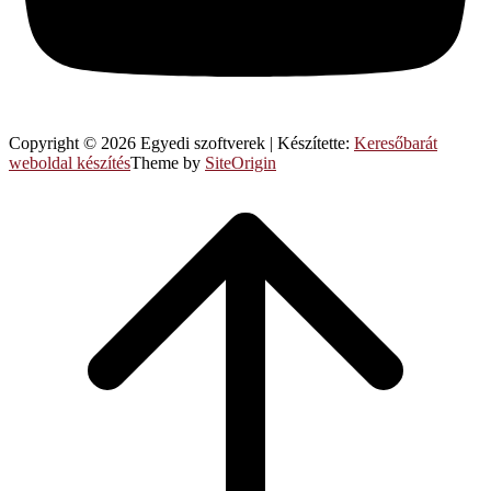
Copyright © 2026 Egyedi szoftverek
|
Készítette:
Keresőbarát
weboldal készítés
Theme by
SiteOrigin
Scroll
to
top