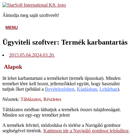
Skip
Home
to
Álmodja meg saját szoftverét!
content
MENU
MENU
Ügyviteli szoftver: Termék karbantartás
2015.05.04.
2024.03.20.
Alapok
Itt lehet karbantartani a termékeket (termék típusokat). Minden
terméket létre kell hozni, jellemzőikkel együtt, hogy használni
tudjuk őket (például a
Bevételezésben
,
Kiadásban
,
Leltárban
).
Nézetek:
Táblázatos
,
Részletes
Táblázatos
módban láthatjuk a termékek összes tulajdonságait.
Minden sor egy-egy terméket jelent
A termékek felvitel, módosítása és törlése a Navigáló gombsor
segítségével történik
.
Kattinson ide a Navigáló gombsor leírásához
.