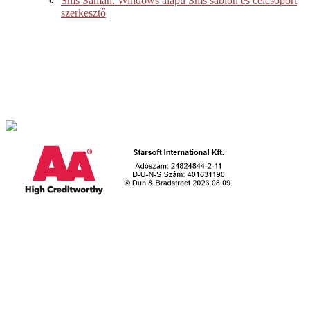
Sms Sámán: Windows alapú Sms sablon és célcsoport
szerkesztő
Starsoft International Kft.
2509. Esztergom-Kertváros, Retek utca 1.
Telefon: +36 70 379 8978
E-mail: iroda@egyediszoftverek.h
u
Hasznos linkek
Egyedi szoftver fejlesztése
Dobozos ügyviteli szoftvereink
Weboldal és webáruház készítés
Súgó
Kapcsolat