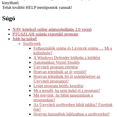
kinyitható.
Tehát további HELP menüpontok vannak!
Súgó
NAV kötelező online adatszolgáltatás 2.0 verzió
PTGSZLAH számla exportáló program
Jobb ha tudod!
Szoftverek
Felhasználók száma és Licencek száma … Mi a
különbség?
A Windows Defender letiltotta a letöltést
Automatikus Verzió frissítés
Ügyviteli program elrejtése
Hogyan telepítsük az új verziót?
Hogyan telepítsük fel új számítógépre az
Ügyviteli programot?
Lejárt program bérlés kezelése
Mi a teendő, ha nem indul el a program?
Mit tegyünk, ha hibát tapasztalunk a
programban?
Az Ügyviteli szoftverben hibát találsz? Fizetünk
érte!
Hogyan használjuk hálózatban a szoftvereket?